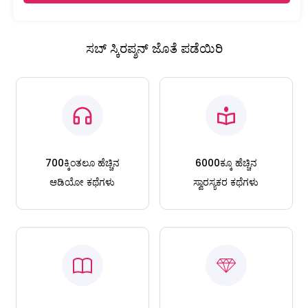
ಸಬ್ ಸ್ಕಿರಪ್ಶನ್ ಜೊತೆ ಪಡೆಯಿರಿ
700ಕ್ಕಿಂತಲೂ ಹೆಚ್ಚಿನ
6000ಕ್ಕೂ ಹೆಚ್ಚಿನ
ಆಡಿಯೋ ಕಥೆಗಳು
ಸ್ವಾರಸ್ಯಕರ ಕಥೆಗಳು