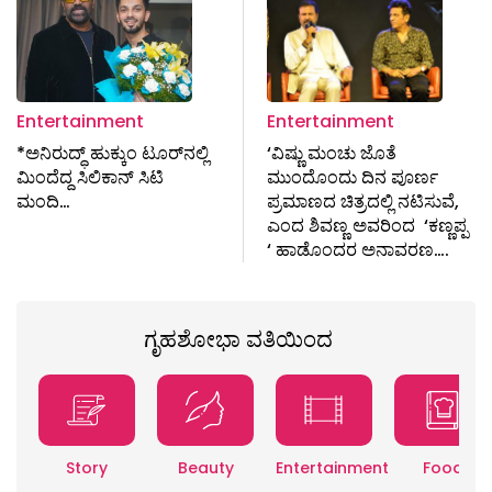
Entertainment
Entertainment
*ಅನಿರುದ್ಧ್ ಹುಕ್ಕುಂ ಟೂರ್‌ನಲ್ಲಿ
‘ವಿಷ್ಣು ಮಂಚು ಜೊತೆ
ಮಿಂದೆದ್ದ ಸಿಲಿಕಾನ್ ಸಿಟಿ
ಮುಂದೊಂದು ದಿನ ಪೂರ್ಣ
ಮಂದಿ…
ಪ್ರಮಾಣದ ಚಿತ್ರದಲ್ಲಿ ನಟಿಸುವೆ,
ಎಂದ ಶಿವಣ್ಣ ಅವರಿಂದ ‘ಕಣ್ಣಪ್ಪ
‘ ಹಾಡೊಂದರ ಅನಾವರಣ….
ಗೃಹಶೋಭಾ ವತಿಯಿಂದ
Story
Beauty
Entertainment
Food