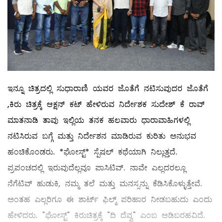
ಇನ್ನೂ ಚಿತ್ರದಲ್ಲಿ ಸುಧಾರಾಣಿ ಯವರ ಜೊತೆಗೆ ನಟಿಸುವುದರ ಜೊತೆಗೆ
,ಕಿರು ಚಿತ್ರಕ್ಕೆ ಆಕ್ಷನ್ ಕಟ್ ಹೇಳಿರುವ ನಿರ್ದೇಶಕ ಸುದೇಶ್ ಕೆ ರಾವ್
ಮಾತನಾಡಿ ತಾವು ಇಲ್ಲಿಯ ತನಕ ಹಲವಾರು ಧಾರಾವಾಹಿಗಳಲ್ಲಿ
ನಟಿಸಿರುವ ಬಗ್ಗೆ ಮತ್ತು ನಿರ್ದೇಶನ ಮಾಡಿರುವ ಕುರಿತು ಅನುಭವ
ಹಂಚಿಕೊಂಡರು. *ಘೋಸ್ಟ್* ಸ್ಪೆಷಲ್ ಕಥೆಯಾಗಿ ನಿಲ್ಲುತ್ತದೆ.
ಪ್ರಪಂಚದಲ್ಲಿ ಇರುವುದೆಲ್ಲವೂ ಪಾಸಿಟಿವ್. ನಾವೇ ಎಲ್ಲದರಲ್ಲೂ
ನೆಗೆಟಿವ್ ಹುಡುಕಿ, ನಮ್ಮ ತಲೆ ಮತ್ತು ಮನಸ್ಸನ್ನು ಕೆಡಿಸಿಕೊಳ್ಳುತ್ತೇವೆ‌.
ಅಂತಹ ಎಲ್ಲರಿಗೂ ಈ ಶಾರ್ಟ್ ಫಿಲ್ಮ್ ಪರಿಹಾರ ನೀಡಬಹುದು ಎಂದು
ಹೇಳಿದರು. "ಘೋಸ್ಟ್" ಕಿರುಚಿತ್ರಕ್ಕೆ "ದಿ ದೆವ್ವ" ಎಂಬ ಅಡಿಬರಹವಿದೆ‌.