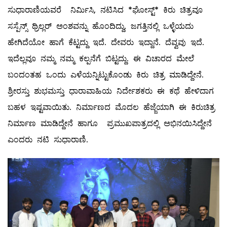
ಸುಧಾರಾಣಿಯವರೆ ನಿರ್ಮಿಸಿ, ನಟಿಸಿದ *ಘೋಸ್ಟ್* ಕಿರು ಚಿತ್ರವೂ
ಸಸ್ಪೆನ್ಸ್ ಥ್ರಿಲ್ಲರ್ ಅಂಶವನ್ನು ಹೊಂದಿದ್ದು, ಜಗತ್ತಿನಲ್ಲಿ ಒಳ್ಳೆಯದು
ಹೇಗಿದೆಯೋ ಹಾಗೆ ಕೆಟ್ಟದ್ದು ಇದೆ. ದೇವರು ಇದ್ದಾನೆ. ದೆವ್ವವು ಇದೆ.
ಇದೆಲ್ಲವೂ ನಮ್ಮ ನಮ್ಮ ಕಲ್ಪನೆಗೆ ಬಿಟ್ಟದ್ದು. ಈ ವಿಚಾರದ ಮೇಲೆ
ಬಂದಂತಹ ಒಂದು ಎಳೆಯನ್ನಿಟ್ಟುಕೊಂಡು ಕಿರು ಚಿತ್ರ ಮಾಡಿದ್ದೇನೆ.
ಶ್ರೀರಸ್ತು ಶುಭಮಸ್ತು ಧಾರಾವಾಹಿಯ ನಿರ್ದೇಶಕರು ಈ ಕಥೆ ಹೇಳಿದಾಗ
ಬಹಳ ಇಷ್ಟವಾಯಿತು. ನಿರ್ಮಾಣದ ಮೊದಲ ಹೆಜ್ಜೆಯಾಗಿ ಈ ಕಿರುಚಿತ್ರ
ನಿರ್ಮಾಣ ಮಾಡಿದ್ದೇನೆ ಹಾಗೂ ಪ್ರಮುಖಪಾತ್ರದಲ್ಲಿ ಅಭಿನಯಿಸಿದ್ದೇನೆ
ಎಂದರು ನಟಿ ಸುಧಾರಾಣಿ.