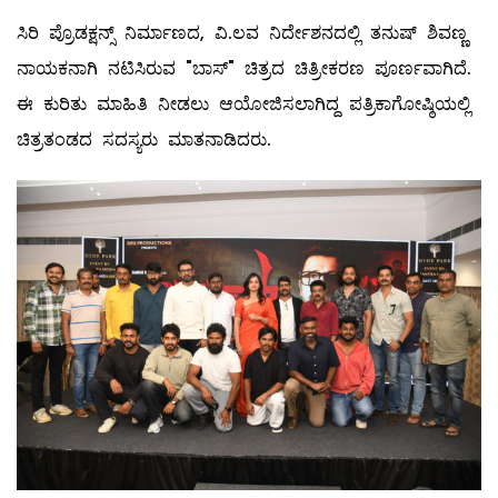
ಸಿರಿ ಪ್ರೊಡಕ್ಷನ್ಸ್ ನಿರ್ಮಾಣದ, ವಿ.ಲವ ನಿರ್ದೇಶನದಲ್ಲಿ ತನುಷ್ ಶಿವಣ್ಣ
ನಾಯಕನಾಗಿ ನಟಿಸಿರುವ "ಬಾಸ್" ಚಿತ್ರದ ಚಿತ್ರೀಕರಣ ಪೂರ್ಣವಾಗಿದೆ.
ಈ ಕುರಿತು ಮಾಹಿತಿ ನೀಡಲು ಆಯೋಜಿಸಲಾಗಿದ್ದ ಪತ್ರಿಕಾಗೋಷ್ಠಿಯಲ್ಲಿ
ಚಿತ್ರತಂಡದ ಸದಸ್ಯರು ಮಾತನಾಡಿದರು.