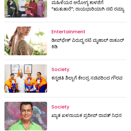
ಮಹಿಳೆಯರ ಆರೋಗ್ಯ ಕಾಳಜಿಗೆ
“ಋತುತಾರೆ”; ರಾಯಭಾರಿಯಾಗಿ ನಟಿ ರಮ್ಯಾ
Entertainment
ಡೀಪ್‌ಫೇಕ್ ವಿರುದ್ಧ ನಟಿ ಮೃಣಾಲ್ ಠಾಕೂರ್
ಕಿಡಿ
Society
ಕನ್ನಡತಿ ಶಿಲ್ಪಾಗೆ ಕೇಂದ್ರ ಸಚಿವರಿಂದ ಗೌರವ
Society
ಖ್ಯಾತ ಖಳನಾಯಕ ಪ್ರದೀಪ್ ರಾವತ್‌ ನಿಧನ