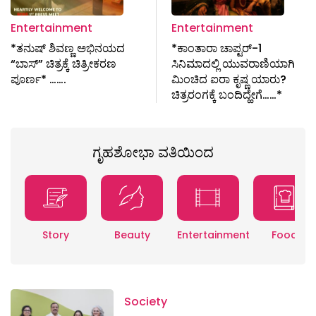
Entertainment
Entertainment
*ತನುಷ್ ಶಿವಣ್ಣ ಅಭಿನಯದ
*ಕಾಂತಾರಾ ಚಾಪ್ಟರ್-1
“ಬಾಸ್” ಚಿತ್ರಕ್ಕೆ ಚಿತ್ರೀಕರಣ
ಸಿನಿಮಾದಲ್ಲಿ ಯುವರಾಣಿಯಾಗಿ
ಪೂರ್ಣ* …….
ಮಿಂಚಿದ ಐರಾ ಕೃಷ್ಣ ಯಾರು?
ಚಿತ್ರರಂಗಕ್ಕೆ ಬಂದಿದ್ಹೇಗೆ……*
ಗೃಹಶೋಭಾ ವತಿಯಿಂದ
Story
Beauty
Entertainment
Food
Society