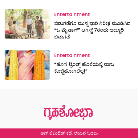
Entertainment
ಬಿಡುಗಡೆಗೂ ಮುನ್ನ ಭಾರಿ ನಿರೀಕ್ಷೆ ಮೂಡಿಸಿದ
“ಓ ಮೈ ಡಾಗ್” ಆಗಸ್ಟ್ 7ರಂದು ಅದ್ದೂರಿ
ಬಿಡುಗಡೆ
Entertainment
“ಹೊಸ ಟ್ರೆಂಡ್ಸ್ ಹೊಳೆಯಲ್ಲಿ ನಾನು
ಕೊಚ್ಚಿಹೋಗಲಿಲ್ಲ!”
ಅನ್ ಲಿಮಿಟೆಡ್ ಕಥೆ, ಲೇಖನ ಓದಲು