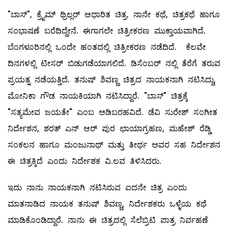
"ಬಾಸ್", ಕ್ರೈಮ್ ಥ್ರಿಲ್ಲರ್ ಆಧಾರಿತ ಚಿತ್ರ. ನಾನೇ ಕಥೆ, ಚಿತ್ರಕಥೆ ಹಾಗೂ
ಸಂಭಾಷಣೆ ಬರೆದಿದ್ದೇನೆ. ಈಗಾಗಲೇ ಚಿತ್ರೀಕರಣ ಮುಕ್ತಾಯವಾಗಿದೆ.
ಬೆಂಗಳೂರಿನಲ್ಲಿ ಒಂದೇ ಹಂತದಲ್ಲಿ ಚಿತ್ರೀಕರಣ ನಡೆದಿದೆ. ಕೆಲವೇ
ದಿನಗಳಲ್ಲಿ ಟೀಸರ್ ಬಿಡುಗಡೆಯಾಗಲಿದೆ. ಡಿಸೆಂಬರ್ ನಲ್ಲಿ ತೆರೆಗೆ ತರುವ
ಪ್ರಯತ್ನ ನಡೆಯತ್ತಿದೆ. ತನುಷ್ ಶಿವಣ್ಣ ಚಿತ್ರದ ನಾಯಕನಾಗಿ ನಟಿಸಿದ್ದು,
ಮೋನಿಕಾ ಗೌಡ ನಾಯಕಿಯಾಗಿ ನಟಿಸಿದ್ದಾರೆ. "ಬಾಸ್" ಚಿತ್ರಕ್ಕೆ
"ಸತ್ಯಮೇವ ಜಯತೇ" ಎಂಬ ಅಡಿಬರಹವಿದೆ. ಡೆವಿ ಸುರೇಶ್ ಸಂಗೀತ
ನಿರ್ದೇಶನ, ಶರತ್ ಎನ್ ಆರ್ ಪುರ ಛಾಯಾಗ್ರಹಣ, ಮಹೇಶ್ ರೆಡ್ಡಿ
ಸಂಕಲನ ಹಾಗೂ ಮಂಜುನಾಥ್ ಮತ್ತು ತೀರ್ಥ ಅವರ ಸಹ ನಿರ್ದೇಶನ
ಈ ಚಿತ್ರಕ್ಕಿದೆ ಎಂದು ನಿರ್ದೇಶಕ ವಿ.ಲವ ತಿಳಿಸಿದರು.
ಇದು ನಾನು ನಾಯಕನಾಗಿ ನಟಿಸಿರುವ ಐದನೇ ಚಿತ್ರ ಎಂದು
ಮಾತನಾಡಿದ ನಾಯಕ ತನುಷ್ ಶಿವಣ್ಣ, ನಿರ್ದೇಶಕರು ಒಳ್ಳೆಯ ಕಥೆ
ಮಾಡಿಕೊಂಡಿದ್ದಾರೆ. ನಾನು ಈ ಚಿತ್ರದಲ್ಲಿ ಸೆಲೆಬ್ರಿಟಿ ಪಾತ್ರ ನಿರ್ವಹಣೆ