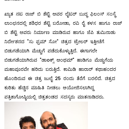
ಖ್ಯಾತ ನಟ ರಾಜ್ ಬಿ ಶೆಟ್ಟಿ ಅವರ ಲೈಟರ್ ಬುದ್ಧ ಫಿಲಂಸ್ ಸಂಸ್ಥೆ
ಲಾಂಛನದಲ್ಲಿ ಶಶಿಧರ ಶೆಟ್ಟಿ ಬರೋಡಾ, ರವಿ ರೈ ಕಳಸ ಹಾಗೂ ರಾಜ್
ಬಿ ಶೆಟ್ಟಿ ಅವರು ನಿರ್ಮಾಣ ಮಾಡಿರುವ ಹಾಗೂ ಜೆಪಿ ತುಮಿನಾಡು
ನಿರ್ದೇಶನದ "ಸು ಫ್ರಮ್ ಸೋ" ಚಿತ್ರದ ಟ್ರೇಲರ್ ಇತ್ತೀಚೆಗೆ
ಬಿಡುಗಡೆಯಾಗಿ ಮೆಚ್ಚುಗೆ ಪಡೆದುಕೊಳ್ಳುತ್ತಿದೆ. ಈಗಾಗಲೇ
ಬಿಡುಗಡೆಯಾಗಿರುವ "ಡಾoಕ್ಸ್ ಅಂಥಮ್" ಹಾಡಿಗೂ ಮೆಚ್ಚುಗೆಯ
ಮಹಾಪೂರವೇ ಹರಿದು ಬರುತ್ತಿದೆ. ಕಾಮಿಡಿ ಹಾರಾರ್ ಕಥಾಹಂದರ
ಹೊಂದಿರುವ ಈ ಚಿತ್ರ ಜುಲೈ 25 ರಂದು ತೆರೆಗೆ ಬರಲಿದೆ. ಚಿತ್ರದ
ಕುರಿತು ಹೆಚ್ಚಿನ ಮಾಹಿತಿ ನೀಡಲು ಆಯೋಜಿಸಲಾಗಿದ್ದ
ಪತ್ರಿಕಾಗೋಷ್ಠಿಯಲ್ಲಿ ಚಿತ್ರತಂಡದ ಸದಸ್ಯರು ಮಾತನಾಡಿದರು.