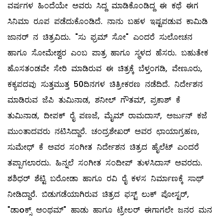
ವರ್ಷಗಳ ಹಿಂದೆಯೇ ಅವರು ಸಿದ್ದ ಮಾಡಿಕೊಂಡಿದ್ದ ಈ ಕಥೆ ಈಗ
ಸಿನಿಮಾ ರೂಪ ಪಡೆದುಕೊಂಡಿದೆ. ನಾನು ಬಹಳ ಇಷ್ಟಪಡುವ ಕಾಮಿಡಿ
ಜಾನರ್ ನ ಚಿತ್ರವಿದು. "ಸು ಫ್ರಮ್ ಸೋ" ಎಂದರೆ ಸುಲೋಚನ
ಹಾಗೂ ಸೋಮೇಶ್ವರ ಎಂಬ ಪಾತ್ರ ಹಾಗೂ ಸ್ಥಳದ ಹೆಸರು. ಬಹುತೇಕ
ಹೊಸತಂಡವೇ ಸೇರಿ ಮಾಡಿರುವ ಈ ಚಿತ್ರಕ್ಕೆ ಬೆಳ್ತಂಗಡಿ, ವೇಣೂರು,
ಕಕ್ಯಪದವು ಸುತ್ತಮುತ್ತ 50ದಿನಗಳ ಚಿತ್ರೀಕರಣ ನಡೆದಿದೆ. ನಿರ್ದೇಶನ
ಮಾಡಿರುವ ಜೆಪಿ ತುಮಿನಾಡ, ಶನೀಲ್ ಗೌತಮ್, ಪ್ರಕಾಶ್ ಕೆ
ತುಮಿನಾಡ, ದೀಪಕ್ ರೈ ಪಣಜೆ, ಮೈಮ್ ರಾಮದಾಸ್, ಅರ್ಜುನ್ ಕಜೆ
ಮುಂತಾದವರು ನಟಿಸಿದ್ದಾರೆ. ಚಂದ್ರಶೇಖರ್ ಅವರ ಛಾಯಾಗ್ರಹಣ,
ಸುಮೇಧ್ ಕೆ ಅವರ ಸಂಗೀತ ನಿರ್ದೇಶನ ಚಿತ್ರದ ಹೈಲೆಟ್ ಎಂದರೆ
ತಪ್ಪಾಗಲಾರದು. ಹಿನ್ನಲೆ ಸಂಗೀತ ಸಂದೀಪ್ ತುಳಸಿದಾಸ್ ಅವರದು.
ಶಶಿಧರ್ ಶೆಟ್ಟಿ ಬರೋಡಾ ಹಾಗೂ ರವಿ ರೈ ಕಳಸ ನಿರ್ಮಾಣಕ್ಕೆ ಸಾಥ್
ನೀಡಿದ್ದಾರೆ. ಬಿಡುಗಡೆಯಾಗಿರುವ ಚಿತ್ರದ ಫಸ್ಟ್ ಲುಕ್ ಪೋಸ್ಟರ್,
"ಡಾoಕ್ಸ್ ಅಂಥಮ್" ಹಾಡು ಹಾಗೂ ಟ್ರೇಲರ್ ಈಗಾಗಲೇ ಜನರ ಮನ