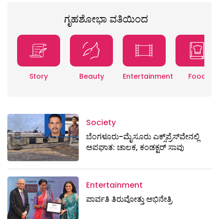
ಗೃಹಶೋಭಾ ವತಿಯಿಂದ
Story
Beauty
Entertainment
Food
Society
ಬೆಂಗಳೂರು-ಮೈಸೂರು ಎಕ್ಸ್​ಪ್ರೆಸ್‌ವೇನಲ್ಲಿ
ಅಪಘಾತ: ಚಾಲಕ, ಕಂಡಕ್ಟರ್ ಸಾವು
Entertainment
ಪಾರ್ವತಿ ತಿರುವೋತ್ತು ಅಭಿನೇತ್ರಿ