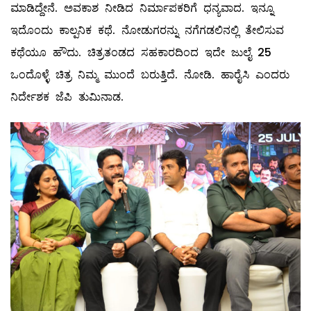
ಮಾಡಿದ್ದೇನೆ‌. ಅವಕಾಶ ನೀಡಿದ ನಿರ್ಮಾಪಕರಿಗೆ ಧನ್ಯವಾದ. ಇನ್ನೂ
ಇದೊಂದು ಕಾಲ್ಪನಿಕ ಕಥೆ. ನೋಡುಗರನ್ನು ನಗೆಗಡಲಿನಲ್ಲಿ ತೇಲಿಸುವ
ಕಥೆಯೂ ಹೌದು. ಚಿತ್ರತಂಡದ ಸಹಕಾರದಿಂದ ಇದೇ ಜುಲೈ 25
ಒಂದೊಳ್ಳೆ ಚಿತ್ರ ನಿಮ್ಮ ಮುಂದೆ ಬರುತ್ತಿದೆ. ನೋಡಿ. ಹಾರೈಸಿ ಎಂದರು
ನಿರ್ದೇಶಕ ಜೆಪಿ ತುಮಿನಾಡ.