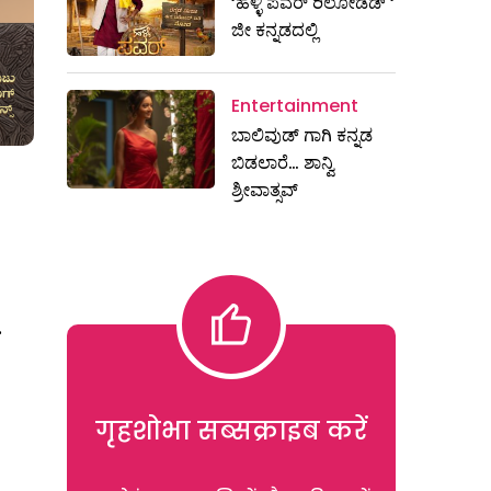
‘ಹಳ್ಳಿ ಪವರ್ ರಿಲೋಡೆಡ್ ‘
ಜೀ ಕನ್ನಡದಲ್ಲಿ
Entertainment
ಬಾಲಿವುಡ್ ಗಾಗಿ ಕನ್ನಡ
ಬಿಡಲಾರೆ… ಶಾನ್ವಿ
ಶ್ರೀವಾತ್ಸವ್
.
गृहशोभा सब्सक्राइब करें