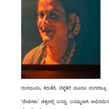
ರಂಗಭೂಮಿ, ಕಿರುತೆರೆ, ಬೆಳ್ಳಿತೆರೆ ಮೂರೂ ರಂಗದಲ್ಲ
'ವೇಷಗಳು' ಚಿತ್ರದಲ್ಲಿ ಬಸಪ್ಪ, ಬಸಮ್ಮನಾಗಿ ಅಭಿನಯಿಸು