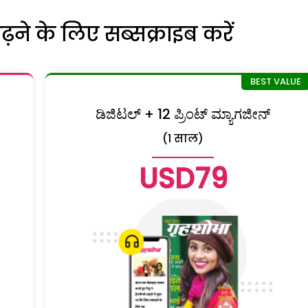
ने के लिए सब्सक्राइब करें
ಡಿಜಿಟಲ್ + 12 ಪ್ರಿಂಟ್ ಮ್ಯಾಗಜೀನ್
(1 साल)
USD79