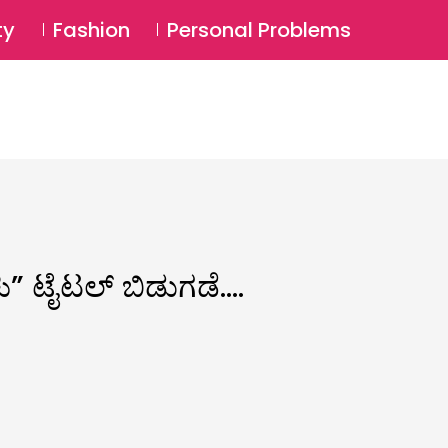
⚲
BSCRIBE
Login
ty
Fashion
Personal Problems
⚲
ಳು” ಟೈಟಲ್ ಬಿಡುಗಡೆ….