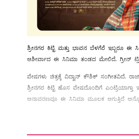
ಶ್ರೀನಗರ ಕಿಟ್ಟಿ ಮತ್ತು ಭಾವನ ಬೆಳಗೆರೆ ಇಬ್ಬರೂ ಈ ಸಿನ
ಆಶೀರ್ವಾದ ಈ ಸಿನಿಮಾ ತಂಡದ ಮೇಲಿದೆ. ಗ್ರೀನ್ ಟ್ರೀ 
ವೇಷಗಳು ಚಿತ್ರಕ್ಕೆ ವಿದ್ವಾನ್ ಕೌಶಿಕ್ ಸಂಗೀತವಿದೆ.
ಶ್ರೀನಗರ ಕಿಟ್ಟಿ ಹೊಸ ವೇಷದೊಂದಿಗೆ ಎಂಟ್ರಿಯಾಗ್ತಾ
ಅನಾವರಣವೂ ಈ ಸಿನಿಮಾ ಮೂಲಕ ಆಗುತ್ತಿದೆ ಅನ್ನ