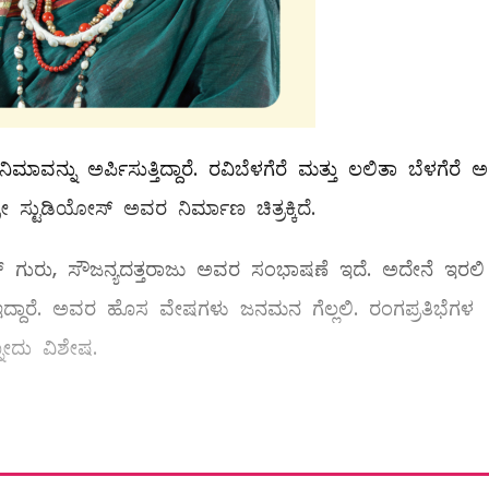
ಿಮಾವನ್ನು ಅರ್ಪಿಸುತ್ತಿದ್ದಾರೆ. ರವಿಬೆಳಗೆರೆ ಮತ್ತು ಲಲಿತಾ ಬೆಳಗೆರೆ
ಸ್ಟುಡಿಯೋಸ್ ಅವರ ನಿರ್ಮಾಣ ಚಿತ್ರಕ್ಕಿದೆ.
 ರಾಜ್ ಗುರು, ಸೌಜನ್ಯದತ್ತರಾಜು ಅವರ ಸಂಭಾಷಣೆ ಇದೆ. ಅದೇನೆ ಇರಲಿ
 ಇದ್ದಾರೆ. ಅವರ ಹೊಸ ವೇಷಗಳು ಜನಮನ ಗೆಲ್ಲಲಿ. ರಂಗಪ್ರತಿಭೆಗಳ
ೋದು ವಿಶೇಷ.