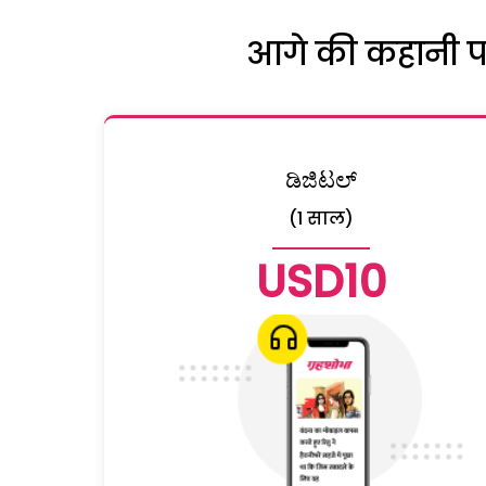
आगे की कहानी पढ़
ಡಿಜಿಟಲ್
(1 साल)
USD10