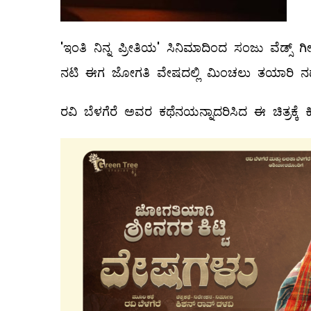
'ಇಂತಿ ನಿನ್ನ ಪ್ರೀತಿಯ' ಸಿನಿಮಾದಿಂದ ಸಂಜು ವೆಡ್ಸ್ 
ನಟಿ ಈಗ ಜೋಗತಿ ವೇಷದಲ್ಲಿ ಮಿಂಚಲು ತಯಾರಿ ನಡೆಸಿ
ರವಿ ಬೆಳಗೆರೆ ಅವರ ಕಥೆನಯನ್ನಾದರಿಸಿದ ಈ ಚಿತ್ರಕ್ಕೆ ಕಿಶ