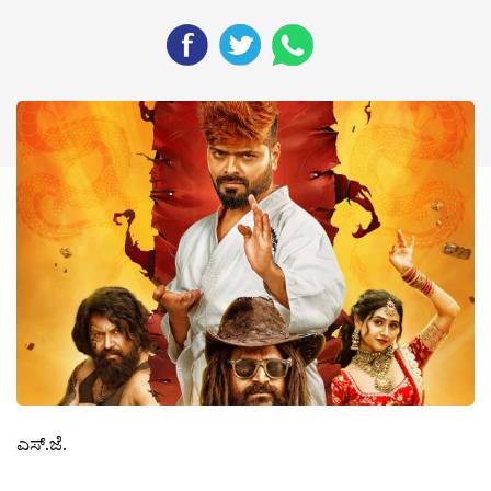
ಎಸ್.ಜೆ.