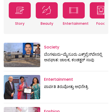
Story
Beauty
Entertainment
Food
Society
ಬೆಂಗಳೂರು-ಮೈಸೂರು ಎಕ್ಸ್​ಪ್ರೆಸ್‌ವೇನಲ್ಲಿ
ಅಪಘಾತ: ಚಾಲಕ, ಕಂಡಕ್ಟರ್ ಸಾವು
Entertainment
ಪಾರ್ವತಿ ತಿರುವೋತ್ತು ಅಭಿನೇತ್ರಿ
Fashion