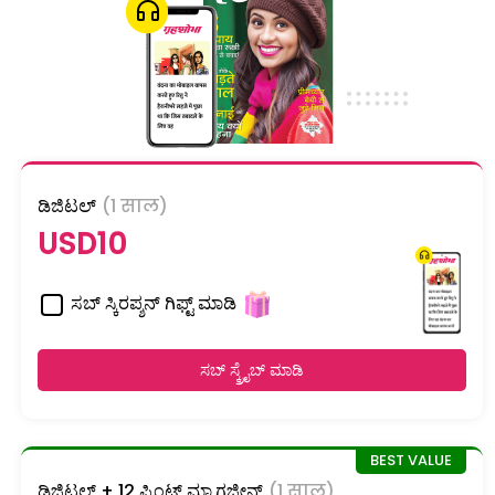
ಡಿಜಿಟಲ್
(1 साल)
USD10
ಸಬ್ ಸ್ಕಿರಪ್ಶನ್ ಗಿಫ್ಟ್ ಮಾಡಿ
ಸಬ್ ಸ್ಕ್ರೈಬ್ ಮಾಡಿ
ಡಿಜಿಟಲ್ + 12 ಪ್ರಿಂಟ್ ಮ್ಯಾಗಜೀನ್
(1 साल)