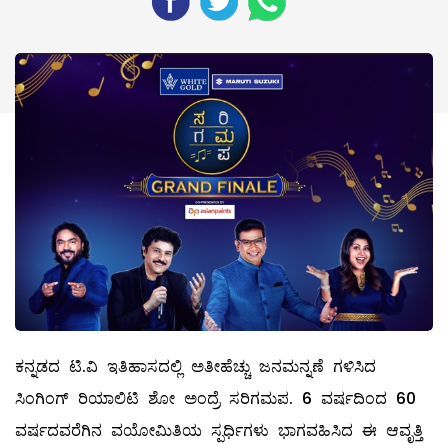
ಕನ್ನಡದ ಟಿ.ವಿ ಇತಿಹಾಸದಲ್ಲಿ ಅತೀಹೆಚ್ಚು ಜನಮನ್ನಣೆ ಗಳಿಸಿದ
ಸಿಂಗಿಂಗ್ ರಿಯಾಲಿಟಿ ಶೋ ಅಂದ್ರೆ ಸರಿಗಮಪ. 6 ವರ್ಷದಿಂದ 60
ವರ್ಷದವರೆಗಿನ ವಯೋಮಿತಿಯ ಸ್ಪರ್ಧಿಗಳು ಭಾಗವಹಿಸಿದ ಈ ಆವೃತ್ತಿ