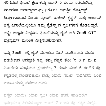
ಸರಿಗಮಪ ಫಿನಾಲೆ ಕ್ಷಣಗಳನ್ನು ಜೂನ್ 5 ರಂದು ನಡೆಯಲಿದ್ದು
ನಿರೂಪಣಾ ಜವಾಬ್ದಾರಿಯನ್ನು ನಿರೂಪಕಿ ಅನುಶ್ರೀ ಹೊತ್ತಿದ್ದಾರೆ.
ತೀರ್ಪುಗಾರರಾದ ವಿಜಯ ಪ್ರಕಾಶ್, ರಾಜೇಶ್ ಕೃಷ್ಣನ್ ಮತ್ತು ಅರ್ಜುನ್
ಜನ್ಯ ಫಿನಾಲೆಯಲ್ಲಿಯೂ ತಮ್ಮ ಗೈಡೆನ್ಸ್ ನ ಸ್ಪರ್ಧಿಗಳಿಗೆ ಕೊಡಲಿದ್ದಾರೆ.
ಅಷ್ಟೇ ಅಲ್ಲದೇ ವೀಕ್ಷಕರು ಫಿನಾಲೆಯನ್ನು ಲೈವ್ ಆಗಿ Zee5 OTT
ಪ್ಲಾಟ್ಫಾರ್ಮ್ ಮೂಲಕ ವೀಕ್ಷಿಸಬಹುದಾಗಿದೆ.
ಇನ್ನು Zee5 ನಲ್ಲಿ ಲೈವ್ ನೋಡಲು ಮಿಸ್ ಮಾಡಿದವರು ಬೇಸರ
ಪಡಬೇಕಾದ ಅವಶ್ಯಕತೆ ಇಲ್ಲ. ತಮ್ಮ ನೆಚ್ಚಿನ ಶೋ 'ಸ ರಿ ಗ ಮ ಪ'
ಫಿನಾಲೆಯ ಸಂಭ್ರಮದ ಕ್ಷಣಗಳನ್ನು 7 ರಂದು ಸಂಜೆ 6 ಗಂಟೆಗೆ ಜೀ಼
ಕನ್ನಡದಲ್ಲಿ ನೋಡಬಹುದು ಮತ್ತು ಯಾರು ಗೆಲುವು ಸಾಧಿಸಿದರು ಎಂಬ
ಮಾಹಿತಿಯನ್ನು ಪಡೆಯಬಹುದು.
ವಿನ್ನರ್ ಯಾರು? ಯಾವ ಸ್ಪರ್ಧಿ ಯಾವ ಹಾಡು ಹಾಡಿದರು?
ಇವೆಲ್ಲವನ್ನೂ ತಿಳಿದುಕೊಳ್ಳಲು ಜೂನ್ 7 ರಂದು ಜೀ಼ ಕನ್ನಡ ವೀಕ್ಷಿಸಿ.