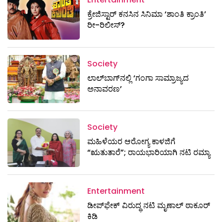
ಕ್ರೇಜಿಸ್ಟಾರ್ ಕನಸಿನ ಸಿನಿಮಾ ‘ಶಾಂತಿ ಕ್ರಾಂತಿ’
ರೀ-ರಿಲೀಸ್?
Society
ಲಾಲ್‌ಬಾಗ್‌ನಲ್ಲಿ ‘ಗಂಗಾ ಸಾಮ್ರಾಜ್ಯದ
ಅನಾವರಣ’
Society
ಮಹಿಳೆಯರ ಆರೋಗ್ಯ ಕಾಳಜಿಗೆ
“ಋತುತಾರೆ”; ರಾಯಭಾರಿಯಾಗಿ ನಟಿ ರಮ್ಯಾ
Entertainment
ಡೀಪ್‌ಫೇಕ್ ವಿರುದ್ಧ ನಟಿ ಮೃಣಾಲ್ ಠಾಕೂರ್
ಕಿಡಿ