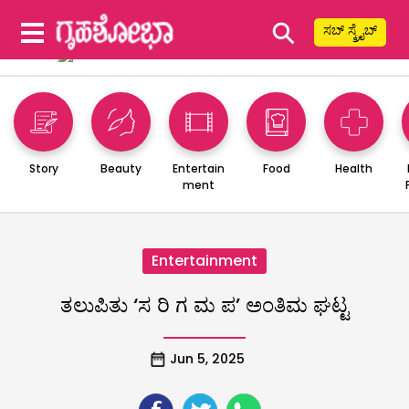
⚲
ಸಬ್ ಸ್ಕ್ರೈಬ್
Story
Beauty
Entertain
Food
Health
ment
Entertainment
ತಲುಪಿತು ‘ಸ ರಿ ಗ ಮ ಪ’ ಅಂತಿಮ ಘಟ್ಟ
Jun 5, 2025