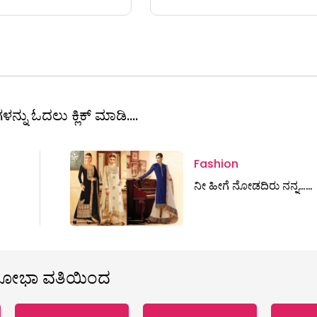
ಳನ್ನು ಓದಲು ಕ್ಲಿಕ್ ಮಾಡಿ....
Fashion
ನೀ ಹೀಗೆ ನೋಡದಿರು ನನ್ನ……
ಶೋಭಾ ವತಿಯಿಂದ