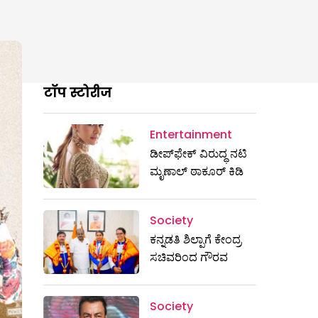
टॉप स्टोरीज
Entertainment
ಡೀಪ್‌ಫೇಕ್ ವಿರುದ್ಧ ನಟಿ
ಮೃಣಾಲ್ ಠಾಕೂರ್ ಕಿಡಿ
Society
ಕನ್ನಡತಿ ಶಿಲ್ಪಾಗೆ ಕೇಂದ್ರ
ಸಚಿವರಿಂದ ಗೌರವ
Society