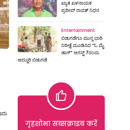
ಖ್ಯಾತ ಖಳನಾಯಕ
ಪ್ರದೀಪ್ ರಾವತ್‌ ನಿಧನ
Entertainment
ಬಿಡುಗಡೆಗೂ ಮುನ್ನ ಭಾರಿ
ನಿರೀಕ್ಷೆ ಮೂಡಿಸಿದ “ಓ ಮೈ
ಡಾಗ್” ಆಗಸ್ಟ್ 7ರಂದು
ಅದ್ದೂರಿ ಬಿಡುಗಡೆ
 ಇದು
गृहशोभा सब्सक्राइब करें