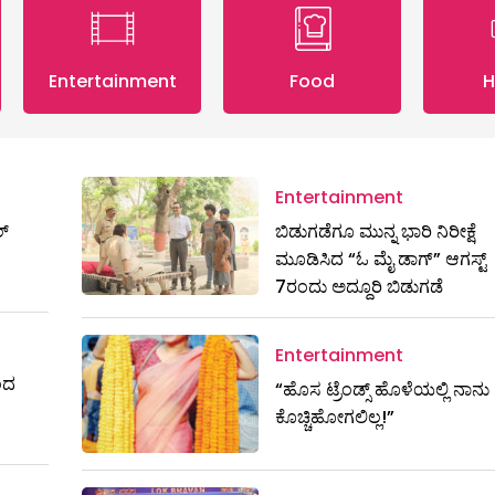
Entertainment
Food
H
Entertainment
ಲ್
ಬಿಡುಗಡೆಗೂ ಮುನ್ನ ಭಾರಿ ನಿರೀಕ್ಷೆ
ಮೂಡಿಸಿದ “ಓ ಮೈ ಡಾಗ್” ಆಗಸ್ಟ್
7ರಂದು ಅದ್ದೂರಿ ಬಿಡುಗಡೆ
Entertainment
ಿಂದ
“ಹೊಸ ಟ್ರೆಂಡ್ಸ್ ಹೊಳೆಯಲ್ಲಿ ನಾನು
ಕೊಚ್ಚಿಹೋಗಲಿಲ್ಲ!”