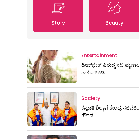
Story
Beauty
Entertainment
ಡೀಪ್‌ಫೇಕ್ ವಿರುದ್ಧ ನಟಿ ಮೃಣಾ
ಠಾಕೂರ್ ಕಿಡಿ
Society
ಕನ್ನಡತಿ ಶಿಲ್ಪಾಗೆ ಕೇಂದ್ರ ಸಚಿವರ
ಗೌರವ