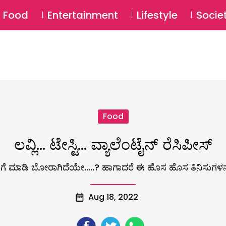
SU
Food
Entertainment
Lifestyle
Socie
Food
ಲವ್ಲಿ… ಟೇಸ್ಟಿ… ವ್ಯಾಲೆಂಟೈನ್ ರೆಸಿಪೀಸ್
 ಮಾಡಿ ಬೋರಾಗಿದೆಯೇ…..? ಹಾಗಾದರೆ ಈ ಹೊಸ ಹೊಸ ತಿನಿಸುಗಳನ್ನ
Aug 18, 2022