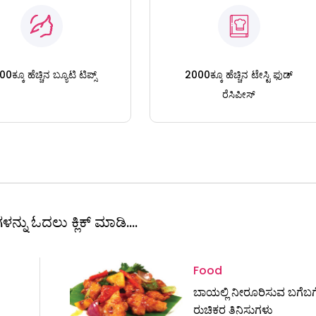
0ಕ್ಕೂ ಹೆಚ್ಚಿನ ಬ್ಯೂಟಿ ಟಿಪ್ಸ್
2000ಕ್ಕೂ ಹೆಚ್ಚಿನ ಟೇಸ್ಟಿ ಫುಡ್
ರೆಸಿಪೀಸ್
ಳನ್ನು ಓದಲು ಕ್ಲಿಕ್ ಮಾಡಿ....
Food
ಬಾಯಲ್ಲಿ ನೀರೂರಿಸುವ ಬಗೆ
ರುಚಿಕರ ತಿನಿಸುಗಳು