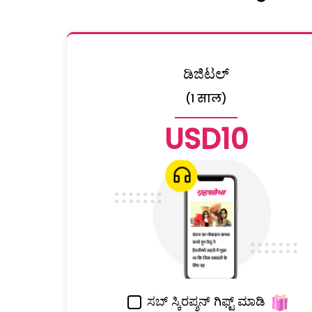
ಡಿಜಿಟಲ್
(1 साल)
USD10
ಸಬ್ ಸ್ಕಿರಪ್ಶನ್ ಗಿಫ್ಟ್ ಮಾಡಿ