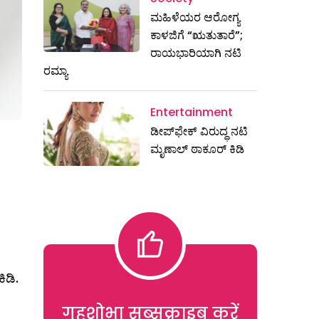
ಮಹಿಳೆಯರ ಆರೋಗ್ಯ
ಕಾಳಜಿಗೆ “ಋತುತಾರೆ”;
ರಾಯಭಾರಿಯಾಗಿ ನಟಿ
ರಮ್ಯಾ
Entertainment
ಡೀಪ್‌ಫೇಕ್ ವಿರುದ್ಧ ನಟಿ
ಮೃಣಾಲ್ ಠಾಕೂರ್ ಕಿಡಿ
ಿಡಿ.
गृहशोभा सब्सक्राइब करें