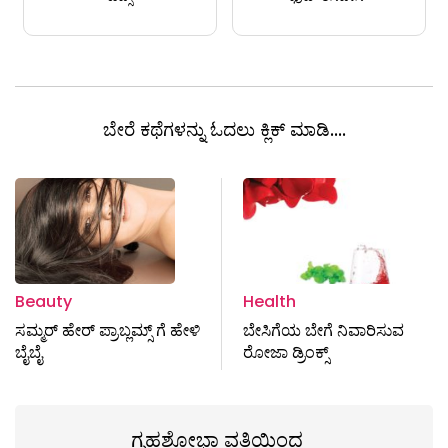
ಬೇರೆ ಕಥೆಗಳನ್ನು ಓದಲು ಕ್ಲಿಕ್ ಮಾಡಿ....
Beauty
Health
ಸಮ್ಮರ್‌ ಹೇರ್‌ ಪ್ರಾಬ್ಲಮ್ಸ್ ಗೆ ಹೇಳಿ
ಬೇಸಿಗೆಯ ಬೇಗೆ ನಿವಾರಿಸುವ
ಬೈಬೈ
ರೋಜಾ ಡ್ರಿಂಕ್ಸ್
ಗೃಹಶೋಭಾ ವತಿಯಿಂದ