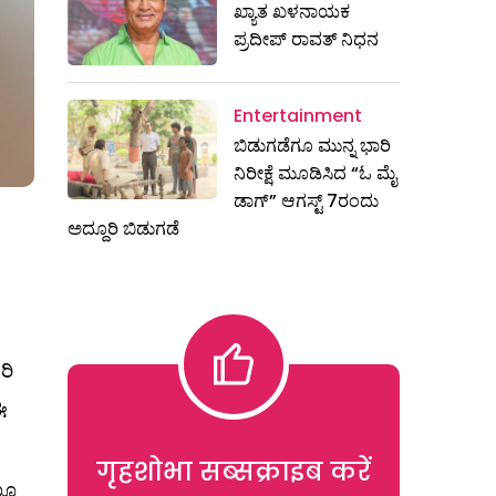
ಖ್ಯಾತ ಖಳನಾಯಕ
ಪ್ರದೀಪ್ ರಾವತ್‌ ನಿಧನ
Entertainment
ಬಿಡುಗಡೆಗೂ ಮುನ್ನ ಭಾರಿ
ನಿರೀಕ್ಷೆ ಮೂಡಿಸಿದ “ಓ ಮೈ
ಡಾಗ್” ಆಗಸ್ಟ್ 7ರಂದು
ಅದ್ದೂರಿ ಬಿಡುಗಡೆ
ರಿ
ಈ
गृहशोभा सब्सक्राइब करें
ಲೂ