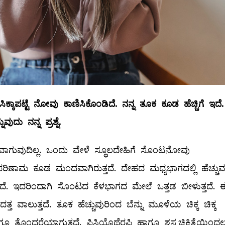
ಸಿಕ್ಕಾಪಟ್ಟೆ
ನೋವು
ಕಾಣಿಸಿಕೊಂಡಿದೆ
.
ನನ್ನ
ತೂಕ
ಕೂಡ
ಹೆಚ್ಚಿಗೆ
ಇದೆ
.
ನುವುದು
ನನ್ನ
ಪ್ರಶ್ನೆ
.
ಾಗುವುದಿಲ್ಲ. ಒಂದು ವೇಳೆ ಸ್ಥೂಲದೇಹಿಗೆ ಸೊಂಟನೋವು
 ಪರಿಣಾಮ ಕೂಡ ಮಂದವಾಗಿರುತ್ತದೆ. ದೇಹದ ಮಧ್ಯಭಾಗದಲ್ಲಿ ಹೆಚ್ಚುವ
ುತ್ತದೆ. ಇದರಿಂದಾಗಿ ಸೊಂಟದ ಕೆಳಭಾಗದ ಮೇಲೆ ಒತ್ತಡ ಬೀಳುತ್ತದೆ. 
ತ ವಾಲುತ್ತದೆ. ತೂಕ ಹೆಚ್ಚುವುರಿಂದ ಬೆನ್ನು ಮೂಳೆಯ ಚಿಕ್ಕ ಚಿಕ್ಕ
ಗೂ ತೊಂದರೆಯಾಗುತ್ತದೆ. ಫಿಸಿಯೊಥೆರಪಿ ಹಾಗೂ ಶಸ್ತ್ರಚಿಕಿತ್ಸೆಯಿಂದ