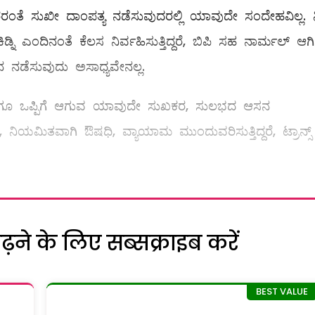
ಇತರರಂತೆ ಸುಖೀ ದಾಂಪತ್ಯ ನಡೆಸುವುದರಲ್ಲಿ ಯಾವುದೇ ಸಂದೇಹವಿಲ್ಲ. ನ
್ನಿ ಎಂದಿನಂತೆ ಕೆಲಸ ನಿರ್ವಹಿಸುತ್ತಿದ್ದರೆ, ಬಿಪಿ ಸಹ ನಾರ್ಮಲ್ ಆಗಿದ್
ನಡೆಸುವುದು ಅಸಾಧ್ಯವೇನಲ್ಲ.
್ಮಿಬ್ಬರಿಗೂ ಒಪ್ಪಿಗೆ ಆಗುವ ಯಾವುದೇ ಸುಖಕರ, ಸುಲಭದ ಆಸನ
ತಾ, ನಿಯಮಿತವಾಗಿ ಔಷಧಿ, ವ್ಯಾಯಾಮ ಮುಂದುವರಿಸುತ್ತಿದ್ದರೆ, ಟ್ರಾನ್ಸ್
ने के लिए सब्सक्राइब करें