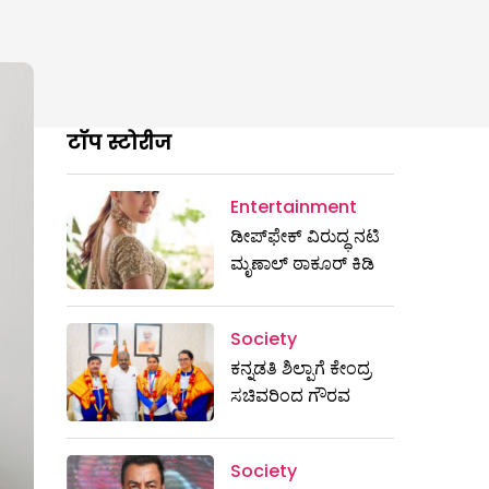
टॉप स्टोरीज
Entertainment
ಡೀಪ್‌ಫೇಕ್ ವಿರುದ್ಧ ನಟಿ
ಮೃಣಾಲ್ ಠಾಕೂರ್ ಕಿಡಿ
Society
ಕನ್ನಡತಿ ಶಿಲ್ಪಾಗೆ ಕೇಂದ್ರ
ಸಚಿವರಿಂದ ಗೌರವ
Society