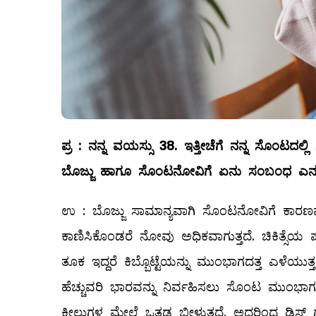
ಪ್ರ
:
ನನ್ನ
ವಯಸ್ಸು
38.
ಇತ್ತೀಚೆಗೆ
ನನ್ನ
ಸೊಂಟದಲ್ಲಿ
ಬೊಜ್ಜು
ಹಾಗೂ
ಸೊಂಟನೋವಿಗೆ
ಏನು
ಸಂಬಂಧ
ಎನ್
ಉ : ಬೊಜ್ಜು ಸಾಮಾನ್ಯವಾಗಿ ಸೊಂಟನೋವಿಗೆ ಕಾರಣವ
ಕಾಣಿಸಿಕೊಂಡರೆ ನೋವು ಅಧಿಕವಾಗುತ್ತದೆ. ಚಿಕಿತ್ಸೆಯ
ತೂಕ ಇದ್ದರೆ ಕಿಬ್ಬೊಟ್ಟೆಯನ್ನು ಮುಂಭಾಗದತ್ತ ಎಳೆಯ
ಹೆಚ್ಚುವರಿ ಭಾರವನ್ನು ನಿರ್ವಹಿಸಲು ಸೊಂಟ ಮುಂಭಾಗದತ್
ಕೀಲುಗಳ ಮೇಲೆ ಒತ್ತಡ ಬೀಳುತ್ತದೆ. ಅದರಿಂದ ಡಿಸ್ಕ್ 