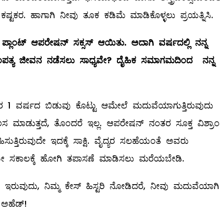
್ಟಕರ. ಹಾಗಾಗಿ ನೀವು ತೂಕ ಕಡಿಮೆ ಮಾಡಿಕೊಳ್ಳಲು ಪ್ರಯತ್ನಿಸಿ.
ಪ್ಲಾಂಟ್
‌
ಆಪರೇಷನ್
‌
ಸಕ್ಸಸ್
‌
ಆಯಿತು
.
ಅದಾಗಿ
ವರ್ಷದಲ್ಲಿ
ನನ್ನ
ಪತ್ಯ
ಜೀವನ
ನಡೆಸಲು
ಸಾಧ್ಯವೇ
?
ದೈಹಿಕ
ಸಮಾಗಮದಿಂದ
ನನ್ನ
ನಂತರ 1 ವರ್ಷದ ಬಿಡುವು ಕೊಟ್ಟು ಆಮೇಲೆ ಮದುವೆಯಾಗುತ್ತಿರುವುದು
ಲಸ ಮಾಡುತ್ತದೆ, ತೊಂದರೆ ಇಲ್ಲ. ಆಪರೇಷನ್‌ ನಂತರ ಸೂಕ್ತ ವಿಶ್ರಾಂ
ುತ್ತಿರುವುದೇ ಇದಕ್ಕೆ ಸಾಕ್ಷಿ. ವೈದ್ಯರ ಸಲಹೆಯಂತೆ ಅವರು
ೇ ಸಕಾಲಕ್ಕೆ ಹೋಗಿ ತಪಾಸಣೆ ಮಾಡಿಸಲು ಮರೆಯಬೇಡಿ.
ದೆ ಇರುವುದು, ನಿಮ್ಮ ಕೇಸ್‌ ಹಿಸ್ಟರಿ ನೋಡಿದರೆ, ನೀವು ಮದುವೆಯಾಗಿ
ಅಹೆಡ್‌!