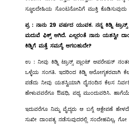
ಸ್ಥೂಲದೇಹಿಯ ಸೊಂಟನೋವಿಗೆ ಮುಕ್ತಿ ಕೊಡಿಸುವುದು ಕಷ
ಪ್ರ
:
ನಾನು
29
ವರ್ಷದ
ಯುವಕ
.
ನನ್ನ
ಕಿಡ್ನಿ
ಟ್ರಾನ್ಸ್
ಮದುವೆ
ಫಿಕ್ಸ್
ಆಗಿದೆ
.
ಎಲ್ಲರಂತೆ
ನಾನು
ಯಶಸ್ವೀ
ದಾಂ
ಕಿಡ್ನಿಗೆ
ಮತ್ತೆ
ಸಮಸ್ಯೆ
ಆಗಬಹುದೇ
?
ಉ : ನೀವು ಕಿಡ್ನಿ ಟ್ರಾನ್ಸ್ ಪ್ಲಾಂಟ್‌ ಆಪರೇಷನ್‌ 
ಒಳ್ಳೆಯ ಸಂಗತಿ. ಇದರಿಂದ ಕಿಡ್ನಿ ಆರೋಗ್ಯಕರವಾಗಿ ಕೆ
ಪಡೆದು ನೀವು ಯಶಸ್ವಿಯಾಗಿ ದೈನಂದಿನ ಕೆಲಸ ನಿರ್ವಹಿಸ
ಹೇಳುವವರೆಗೂ ಔಷಧಿ, ಪಥ್ಯ ಮುಂದುವರಿಸಿ. ಹಾಗೆಯ
ಇದುವರೆಗೂ ನಿಮ್ಮ ವೈದ್ಯರು ಆ ಬಗ್ಗೆ ಆಕ್ಷೇಪಣೆ ಹೇಳ
ಸುಖೀ ದಾಂಪತ್ಯ ನಡೆಸುವುದರಲ್ಲಿ ಸಂದೇಹವಿಲ್ಲ, ಗೋ 