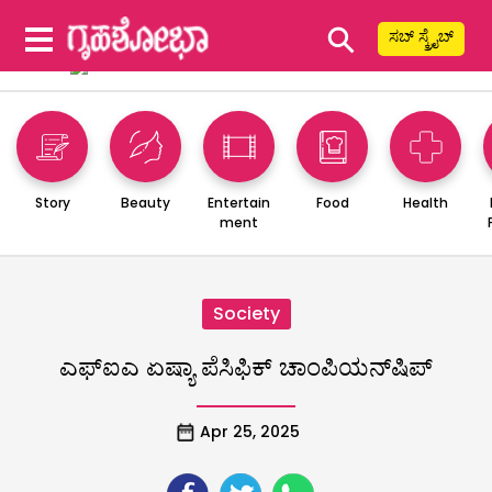
⚲
ಸಬ್ ಸ್ಕ್ರೈಬ್
Story
Beauty
Entertain
Food
Health
ment
Society
ಎಫ್‌ಐಎ ಏಷ್ಯಾ ಪೆಸಿಫಿಕ್ ಚಾಂಪಿಯನ್‌ಷಿಪ್
Apr 25, 2025