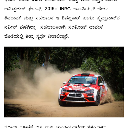
ಅಮಿತ್ರಜೀತ್ ಘೋಷ್, 2019ರ INRC ಚಾಂಪಿಯನ್ ಚೇತನ
ಶಿವರಾಮ್ ಮತ್ತು ಸಹಚಾಲಕ ಇ ಶಿವಪ್ರಕಾಶ್ ಹಾಗೂ ಹೈದ್ರಾಬಾದ್‌ನ
ನವೀನ್ ಪುಳಿಗಿಲ್ಲಾ ಸಹಚಾಲಕರಾಗಿ ಸಂತೋಷ್ ಥಾಮಸ್
ಜೊತೆಯಲ್ಲಿ ತೀವ್ರ ಸ್ಪರ್ಧೆ ನೀಡಲಿದ್ದಾರೆ.
ನವೀನ್ ಇತ್ತೀಚೆಗೆ ವಿಶ್ವ ರ‍್ಯಾಲಿ ಚಾಂಪಿಯನ್‌ಶಿಪ್ ಸರ್ಕ್ಯೂಟ್‌ನ