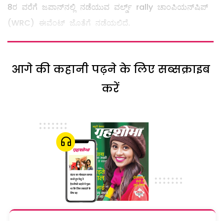
8ರ ವರೆಗೆ ಜಪಾನ್‌ನಲ್ಲಿ ನಡೆಯುವ ವರ್ಲ್ಡ್ rally ಚಾಂಪಿಯನ್‌ಷಿಪ್
(WRC) ಈವೆಂಟ್ ಜೊತೆಗೆ ನಡೆಯಲಿದೆ.
आगे की कहानी पढ़ने के लिए सब्सक्राइब
करें