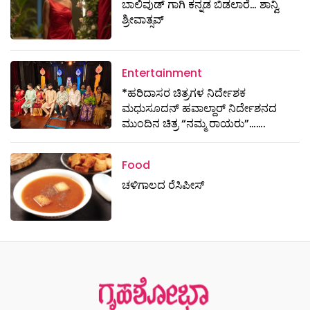
ಬಾಲಿವುಡ್ ಗಾಗಿ ಕನ್ನಡ ಬಿಡಲಾರೆ… ಶಾನ್ವಿ
ಶ್ರೀವಾತ್ಸವ್
Entertainment
*ಹರಿದಾಸರ ಚಿತ್ರಗಳ ನಿರ್ದೇಶಕ
ಮಧುಸೂದನ್ ಹವಾಲ್ದಾರ್ ನಿರ್ದೇಶನದ
ಮುಂದಿನ ಚಿತ್ರ “ನಮ್ಮ ರಾಯರು”…….
Food
ಚಳಿಗಾಲದ ರೆಸಿಪೀಸ್