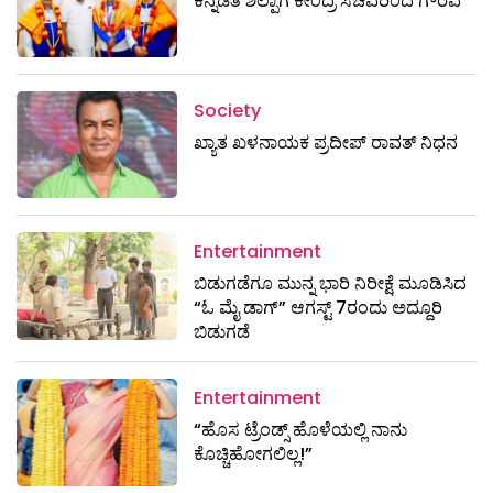
ಕನ್ನಡತಿ ಶಿಲ್ಪಾಗೆ ಕೇಂದ್ರ ಸಚಿವರಿಂದ ಗೌರವ
Society
ಖ್ಯಾತ ಖಳನಾಯಕ ಪ್ರದೀಪ್ ರಾವತ್‌ ನಿಧನ
Entertainment
ಬಿಡುಗಡೆಗೂ ಮುನ್ನ ಭಾರಿ ನಿರೀಕ್ಷೆ ಮೂಡಿಸಿದ
“ಓ ಮೈ ಡಾಗ್” ಆಗಸ್ಟ್ 7ರಂದು ಅದ್ದೂರಿ
ಬಿಡುಗಡೆ
Entertainment
“ಹೊಸ ಟ್ರೆಂಡ್ಸ್ ಹೊಳೆಯಲ್ಲಿ ನಾನು
ಕೊಚ್ಚಿಹೋಗಲಿಲ್ಲ!”