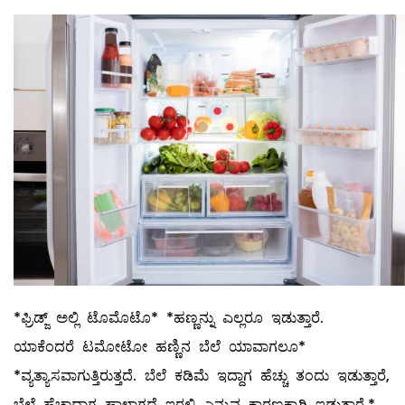
*ಫ್ರಿಡ್ಜ್ ಅಲ್ಲಿ ಟೊಮೊಟೊ* *ಹಣ್ಣನ್ನು ಎಲ್ಲರೂ ಇಡುತ್ತಾರೆ.
ಯಾಕೆಂದರೆ ಟಮೋಟೋ ಹಣ್ಣಿನ ಬೆಲೆ ಯಾವಾಗಲೂ*
*ವ್ಯತ್ಯಾಸವಾಗುತ್ತಿರುತ್ತದೆ. ಬೆಲೆ ಕಡಿಮೆ ಇದ್ದಾಗ ಹೆಚ್ಚು ತಂದು ಇಡುತ್ತಾರೆ,
ಬೆಲೆ ಹೆಚ್ಚಾದಾಗ ಹಾಳಾಗದೆ ಇರಲಿ ಎನ್ನುವ ಕಾರಣಕ್ಕಾಗಿ ಇಡುತ್ತಾರೆ.*