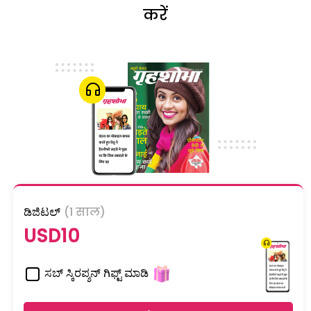
करें
ಡಿಜಿಟಲ್
(1 साल)
USD10
ಸಬ್ ಸ್ಕಿರಪ್ಶನ್ ಗಿಫ್ಟ್ ಮಾಡಿ