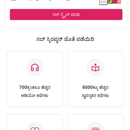
ಸಬ್ ಸ್ಕ್ರೈಬ್ ಮಾಡಿ
ಸಬ್ ಸ್ಕಿರಪ್ಶನ್ ಜೊತೆ ಪಡೆಯಿರಿ
700ಕ್ಕಿಂತಲೂ ಹೆಚ್ಚಿನ
6000ಕ್ಕೂ ಹೆಚ್ಚಿನ
ಆಡಿಯೋ ಕಥೆಗಳು
ಸ್ವಾರಸ್ಯಕರ ಕಥೆಗಳು