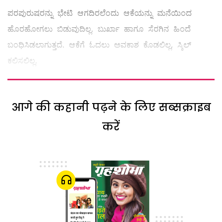
ಪರಪುರುಷರನ್ನು ಭೇಟಿ ಆಗದಿರಲೆಂದು ಆಕೆಯನ್ನು ಮನೆಯಿಂದ
ಹೊರಹೋಗಲು ಬಿಡುವುದಿಲ್ಲ. ಬುರ್ಖಾ ಹಾಗೂ ಸೆರಗಿನ ಹಿಂದೆ
ಬಂಧಿಸಿಡಲಾಗುತ್ತದೆ. ಆಕೆಗೆ ಓದಲು ಅವಕಾಶ ಕೊಡಲಿಲ್ಲ, ಸ್ಕಿಲ್
‌ಕಲಿಸಲಿಲ್ಲ.
आगे की कहानी पढ़ने के लिए सब्सक्राइब
करें