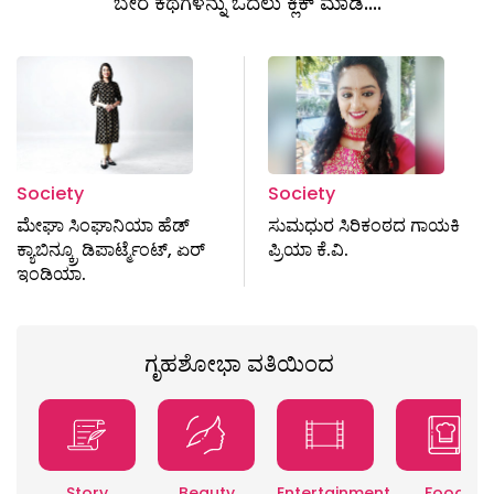
ಬೇರೆ ಕಥೆಗಳನ್ನು ಓದಲು ಕ್ಲಿಕ್ ಮಾಡಿ....
Society
Society
ಮೇಘಾ ಸಿಂಘಾನಿಯಾ ಹೆಡ್
ಸುಮಧುರ ಸಿರಿಕಂಠದ ಗಾಯಕಿ
ಕ್ಯಾಬಿನ್ಕ್ರೂ ಡಿಪಾರ್ಟ್ಮೆಂಟ್, ಏರ್
ಪ್ರಿಯಾ ಕೆ.ವಿ.
ಇಂಡಿಯಾ.
ಗೃಹಶೋಭಾ ವತಿಯಿಂದ
Story
Beauty
Entertainment
Food