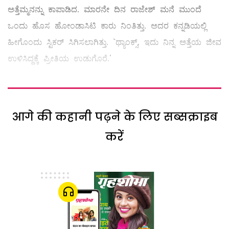
ಅತ್ತೆಮ್ಮನನ್ನು ಕಾಪಾಡಿದ. ಮಾರನೇ ದಿನ ರಾಜೇಶ್‌ ಮನೆ ಮುಂದೆ
ಒಂದು ಹೊಸ ಹೋಂಡಾಸಿಟಿ ಕಾರು ನಿಂತಿತ್ತು. ಅದರ ಕನ್ನಡಿಯಲ್ಲಿ
ಹೀಗೊಂದು ಸ್ಟಿಕರ್‌ ಸಿಗಿಸಲಾಗಿತ್ತು. `ಥ್ಯಾಂಕ್ಸ್, ಇದು ನಿನ್ನ ಅತ್ತೆಯ ಜೀವ
ಉಳಿಸಿದ್ದಕ್ಕೆ ಪ್ರೀತಿಯ ಉಡುಗೊರೆ.'
आगे की कहानी पढ़ने के लिए सब्सक्राइब
करें