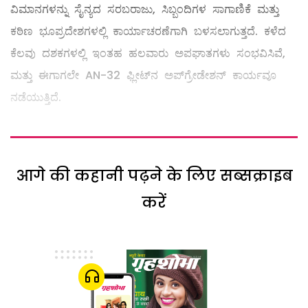
ವಿಮಾನಗಳನ್ನು ಸೈನ್ಯದ ಸರಬರಾಜು, ಸಿಬ್ಬಂದಿಗಳ ಸಾಗಾಣಿಕೆ ಮತ್ತು
ಕಠಿಣ ಭೂಪ್ರದೇಶಗಳಲ್ಲಿ ಕಾರ್ಯಾಚರಣೆಗಾಗಿ ಬಳಸಲಾಗುತ್ತದೆ. ಕಳೆದ
ಕೆಲವು ದಶಕಗಳಲ್ಲಿ ಇಂತಹ ಹಲವಾರು ಅಪಘಾತಗಳು ಸಂಭವಿಸಿವೆ,
ಮತ್ತು ಈಗಾಗಲೇ AN-32 ಫ್ಲೀಟ್‌ನ ಅಪ್‌ಗ್ರೇಡೇಶನ್ ಕಾರ್ಯವೂ
ನಡೆಯುತ್ತಿದೆ.
आगे की कहानी पढ़ने के लिए सब्सक्राइब
करें