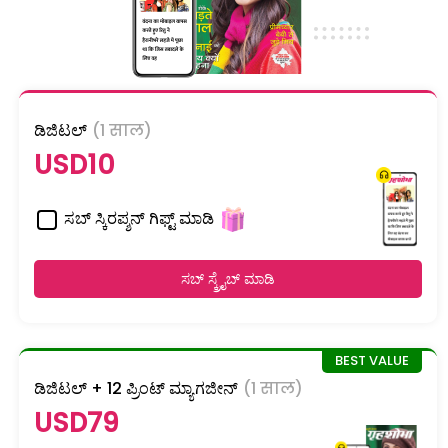
ಡಿಜಿಟಲ್
(1 साल)
USD10
ಸಬ್ ಸ್ಕಿರಪ್ಶನ್ ಗಿಫ್ಟ್ ಮಾಡಿ
ಸಬ್ ಸ್ಕ್ರೈಬ್ ಮಾಡಿ
ಡಿಜಿಟಲ್ + 12 ಪ್ರಿಂಟ್ ಮ್ಯಾಗಜೀನ್
(1 साल)
USD79