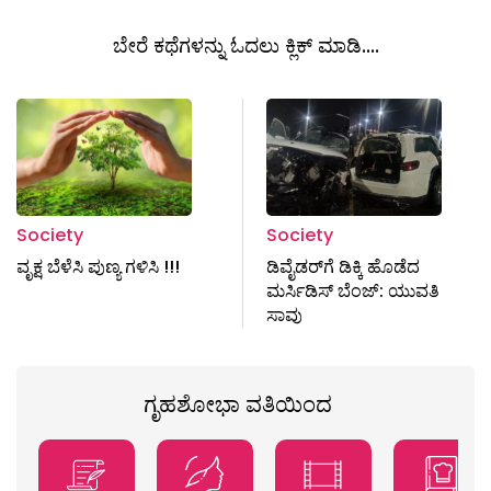
ಬೇರೆ ಕಥೆಗಳನ್ನು ಓದಲು ಕ್ಲಿಕ್ ಮಾಡಿ....
Society
Society
ವೃಕ್ಷ ಬೆಳೆಸಿ ಪುಣ್ಯ ಗಳಿಸಿ !!!
ಡಿವೈಡರ್​​ಗೆ ಡಿಕ್ಕಿ ಹೊಡೆದ
ಮರ್ಸಿಡಿಸ್ ಬೆಂಜ್: ಯುವತಿ
ಸಾವು
ಗೃಹಶೋಭಾ ವತಿಯಿಂದ