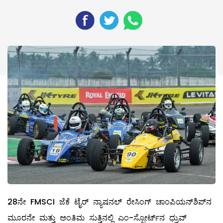
28ನೇ FMSCI ಜೆಕೆ ಟೈರ್ ನ್ಯಾಷನಲ್ ರೇಸಿಂಗ್ ಚಾಂಪಿಯನ್‌ಶಿಪ್‌ನ
ಮೂರನೇ ಮತ್ತು ಅಂತಿಮ ಸುತ್ತಿನಲ್ಲಿ ಎಂ-ಸ್ಪೋರ್ಟ್‌ನ ಧ್ರುವ್