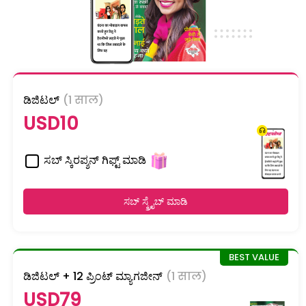
ಡಿಜಿಟಲ್
(1 साल)
USD10
ಸಬ್ ಸ್ಕಿರಪ್ಶನ್ ಗಿಫ್ಟ್ ಮಾಡಿ
ಸಬ್ ಸ್ಕ್ರೈಬ್ ಮಾಡಿ
ಡಿಜಿಟಲ್ + 12 ಪ್ರಿಂಟ್ ಮ್ಯಾಗಜೀನ್
(1 साल)
USD79