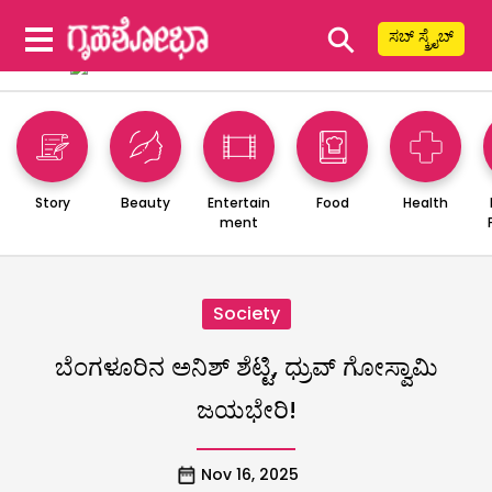
⚲
ಸಬ್ ಸ್ಕ್ರೈಬ್
Story
Beauty
Entertain
Food
Health
ment
Society
ಬೆಂಗಳೂರಿನ ಅನಿಶ್ ಶೆಟ್ಟಿ, ಧ್ರುವ್ ಗೋಸ್ವಾಮಿ
ಜಯಭೇರಿ!
Nov 16, 2025