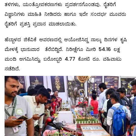
ತಳಿಗಳು, ಯಂತ್ರೋಪಕರಣಗಳು ಪ್ರದರ್ಶನಗೊಂಡವು. ರೈತರಿಗೆ
ವಿಜ್ಞಾನಿಗಳು ಮಾಹಿತಿ ನೀಡಿದರು ಹಾಗೂ ಇದೇ ಸಂದರ್ಭ ಮೂವರು
ರೈತರಿಗೆ ಪ್ರಶಸ್ತಿ ಪ್ರದಾನ ಮಾಡಲಾಯಿತು.
ಹೆಬ್ಬಾಳದ ಜಿಕೆವಿಕೆ ಆವರಣದಲ್ಲಿ ಆಯೋಜಿಸಿದ್ದ ನಾಲ್ಕು ದಿನಗಳ ಕೃಷಿ
ಮೇಳಕ್ಕೆ ಭಾನುವಾರ ತೆರೆಬಿದ್ದಿದೆ. ನಿರೀಕ್ಷೆಗೂ ಮೀರಿ 54.16 ಲಕ್ಷ
ಮಂದಿ ಆಗಮಿಸಿದ್ದು, ಬರೋಬ್ಬರಿ 4.77 ಕೋಟಿ ರೂ. ವಹಿವಾಟು
ನಡೆದಿದೆ.