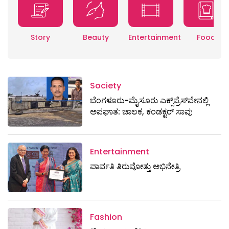
Story
Beauty
Entertainment
Food
Society
ಬೆಂಗಳೂರು-ಮೈಸೂರು ಎಕ್ಸ್​ಪ್ರೆಸ್‌ವೇನಲ್ಲಿ
ಅಪಘಾತ: ಚಾಲಕ, ಕಂಡಕ್ಟರ್ ಸಾವು
Entertainment
ಪಾರ್ವತಿ ತಿರುವೋತ್ತು ಅಭಿನೇತ್ರಿ
Fashion