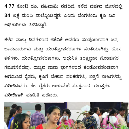
4.77 ಕೋಟಿ ರೂ. ವಹಿವಾಟು ನಡೆದಿದೆ. ಕಳೆದ ವರ್ಷದ ಮೇಳದಲ್ಲಿ
34 ಲಕ್ಷ ಮಂದಿ ಪಾಲ್ಗೊಂಡಿದ್ದರು ಎಂದು ಬೆಂಗಳೂರು ಕೃಷಿ ವಿವಿ
ಅಧಿಕಾರಿಗಳು ತಿಳಿಸಿದ್ದಾರೆ.
ಕಳೆದ ನಾಲ್ಕು ದಿನಗಳಿಂದ ಜಿಕೆವಿಕೆ ಆವರಣ ಸಂಪೂರ್ಣವಾಗಿ ಜನ,
ಜಾನುವಾರುಗಳು ಮತ್ತು ಯಂತ್ರೋಪಕರಣಗಳ ಸಂತೆಯಾಗಿತ್ತು. ಹೊಸ
ತಳಿಗಳು, ಯಂತ್ರೋಪಕರಣಗಳು, ಆಧುನಿಕ ತಂತ್ರಜ್ಞಾನ ನೋಡುಗರ
ಗಮನಸೆಳೆದವು. ರಾಜ್ಯದ ನಾನಾ ಭಾಗಗಳಿಂದ ತಂಡೋಪತಂಡವಾಗಿ
ಆಗಮಿಸಿದ ರೈತರು, ಕೃಷಿಗೆ ಬೇಕಾದ ಪರಿಕರಗಳು, ಬಿತ್ತನೆ ಬೀಜಗಳನ್ನು
ಖರೀದಿಸಿದರು. ಕೆಲ ರೈತರು ಉಳುಮೆಗೆ ಸೂಕ್ತವಾದ ಯಂತ್ರಗಳ
ಖರೀದಿಗಾಗಿ ಮಾಹಿತಿ ಪಡೆದರು.