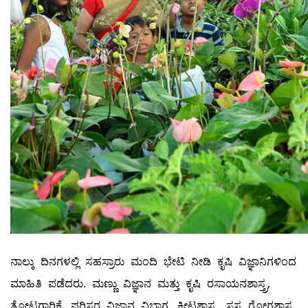
ನಾಲ್ಕು ದಿನಗಳಲ್ಲಿ ಸಹಸ್ರಾರು ಮಂದಿ ಭೇಟಿ ನೀಡಿ ಕೃಷಿ ವಿಜ್ಞಾನಿಗಳಿಂದ
ಮಾಹಿತಿ ಪಡೆದರು. ಮಣ್ಣು ವಿಜ್ಞಾನ ಮತ್ತು ಕೃಷಿ ರಸಾಯನಶಾಸ್ತ್ರ,
ತೋಟಗಾರಿಕೆ, ಪರಿಸರ ವಿಜ್ಞಾನ ವಿಭಾಗ, ಕೀಟಶಾಸ್ತ್ರ, ಸಸ್ಯ ರೋಗಶಾಸ್ತ್ರ,