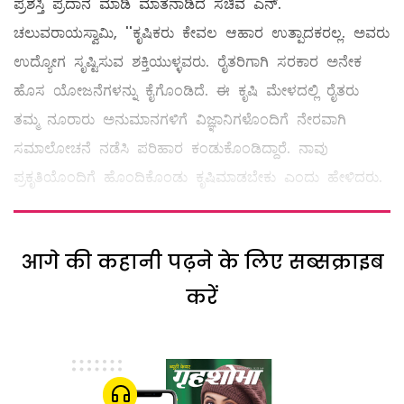
ಪ್ರಶಸ್ತಿ ಪ್ರದಾನ ಮಾಡಿ ಮಾತನಾಡಿದ ಸಚಿವ ಎನ್‌.
ಚಲುವರಾಯಸ್ವಾಮಿ, ''ಕೃಷಿಕರು ಕೇವಲ ಆಹಾರ ಉತ್ಪಾದಕರಲ್ಲ. ಅವರು
ಉದ್ಯೋಗ ಸೃಷ್ಟಿಸುವ ಶಕ್ತಿಯುಳ್ಳವರು. ರೈತರಿಗಾಗಿ ಸರಕಾರ ಅನೇಕ
ಹೊಸ ಯೋಜನೆಗಳನ್ನು ಕೈಗೊಂಡಿದೆ. ಈ ಕೃಷಿ ಮೇಳದಲ್ಲಿ ರೈತರು
ತಮ್ಮ ನೂರಾರು ಅನುಮಾನಗಳಿಗೆ ವಿಜ್ಞಾನಿಗಳೊಂದಿಗೆ ನೇರವಾಗಿ
ಸಮಾಲೋಚನೆ ನಡೆಸಿ ಪರಿಹಾರ ಕಂಡುಕೊಂಡಿದ್ದಾರೆ. ನಾವು
ಪ್ರಕೃತಿಯೊಂದಿಗೆ ಹೊಂದಿಕೊಂಡು ಕೃಷಿಮಾಡಬೇಕು ಎಂದು ಹೇಳಿದರು.
आगे की कहानी पढ़ने के लिए सब्सक्राइब
करें