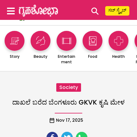
⚲
ಸಬ್ ಸ್ಕ್ರೈಬ್
Story
Beauty
Entertain
Food
Health
ment
Society
ದಾಖಲೆ ಬರೆದ ಬೆಂಗಳೂರು GKVK ಕೃಷಿ ಮೇಳ
Nov 17, 2025