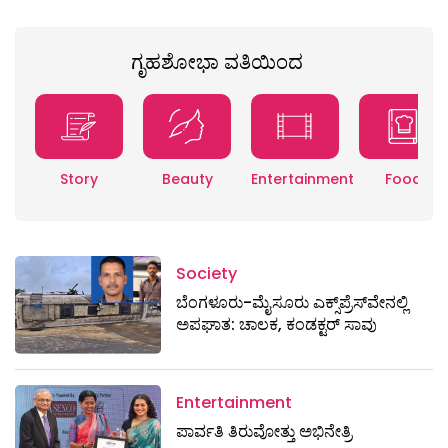
ಗೃಹಶೋಭಾ ವತಿಯಿಂದ
Story
Beauty
Entertainment
Food
Society
ಬೆಂಗಳೂರು-ಮೈಸೂರು ಎಕ್ಸ್​ಪ್ರೆಸ್‌ವೇನಲ್ಲಿ
ಅಪಘಾತ: ಚಾಲಕ, ಕಂಡಕ್ಟರ್ ಸಾವು
Entertainment
ಪಾರ್ವತಿ ತಿರುವೋತ್ತು ಅಭಿನೇತ್ರಿ