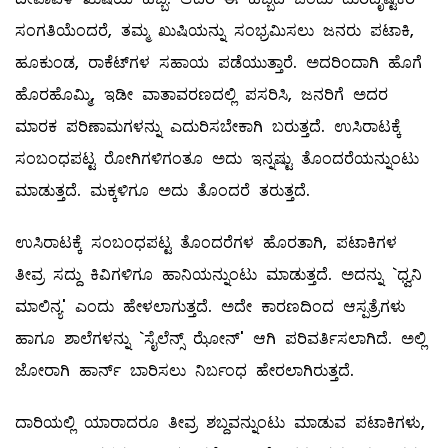
ಸಂಗತಿಯೆಂದರೆ, ತಮ್ಮ ಖುಷಿಯನ್ನು ಸಂಭ್ರಮಿಸಲು ಜನರು ಪಟಾಕಿ,
ಹೂಕುಂಡ, ರಾಕೆಟ್‌ಗಳ ಸಹಾಯ ಪಡೆಯುತ್ತಾರೆ. ಅದರಿಂದಾಗಿ ಹೊಗೆ
ಹೊರಹೊಮ್ಮಿ, ಇಡೀ ವಾತಾವರಣದಲ್ಲಿ ಪಸರಿಸಿ, ಜನರಿಗೆ ಅದರ
ಮಾರಕ ಪರಿಣಾಮಗಳನ್ನು ಎದುರಿಸಬೇಕಾಗಿ ಬರುತ್ತದೆ. ಉಸಿರಾಟಕ್ಕೆ
ಸಂಬಂಧಪಟ್ಟ ರೋಗಿಗಳಿಗಂತೂ ಅದು ಇನ್ನಷ್ಟು ತೊಂದರೆಯನ್ನುಂಟು
ಮಾಡುತ್ತದೆ. ಮಕ್ಕಳಿಗೂ ಅದು ತೊಂದರೆ ತರುತ್ತದೆ.
ಉಸಿರಾಟಕ್ಕೆ ಸಂಬಂಧಪಟ್ಟ ತೊಂದರೆಗಳ ಹೊರತಾಗಿ, ಪಟಾಕಿಗಳ
ತೀವ್ರ ಸದ್ದು ಕಿವಿಗಳಿಗೂ ಹಾನಿಯನ್ನುಂಟು ಮಾಡುತ್ತದೆ. ಅದನ್ನು `ಧ್ವನಿ
ಮಾಲಿನ್ಯ' ಎಂದು ಹೇಳಲಾಗುತ್ತದೆ. ಅದೇ ಕಾರಣದಿಂದ ಆಸ್ಪತ್ರೆಗಳು
ಹಾಗೂ ಶಾಲೆಗಳನ್ನು `ಸೈಲೆನ್ಸ್ ಝೋನ್‌' ಆಗಿ ಪರಿವರ್ತಿಸಲಾಗಿದೆ. ಅಲ್ಲಿ
ಜೋರಾಗಿ ಹಾರ್ನ್‌ ಬಾರಿಸಲು ನಿರ್ಬಂಧ ಹೇರಲಾಗಿರುತ್ತದೆ.
ದಾರಿಯಲ್ಲಿ ಯಾರಾದರೂ ತೀವ್ರ ಶಬ್ದವನ್ನುಂಟು ಮಾಡುವ ಪಟಾಕಿಗಳು,