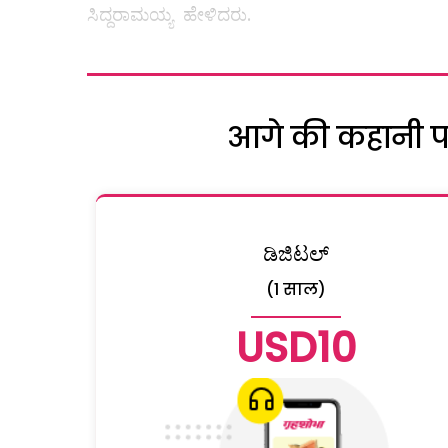
ಸಿದ್ದರಾಮಯ್ಯ ಹೇಳಿದರು.
आगे की कहानी पढ़
ಡಿಜಿಟಲ್
(1 साल)
USD10