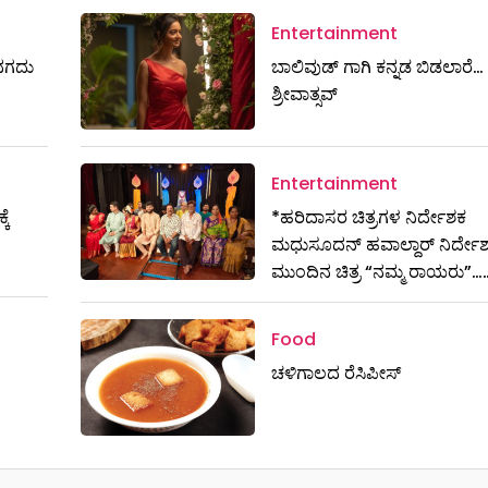
Entertainment
ಷ ನಗದು
ಬಾಲಿವುಡ್ ಗಾಗಿ ಕನ್ನಡ ಬಿಡಲಾರೆ… ಶ
ಶ್ರೀವಾತ್ಸವ್
Entertainment
ಕೆ
*ಹರಿದಾಸರ ಚಿತ್ರಗಳ ನಿರ್ದೇಶಕ
ಮಧುಸೂದನ್ ಹವಾಲ್ದಾರ್ ನಿರ್ದ
ಮುಂದಿನ ಚಿತ್ರ “ನಮ್ಮ ರಾಯರು”…
Food
ಚಳಿಗಾಲದ ರೆಸಿಪೀಸ್