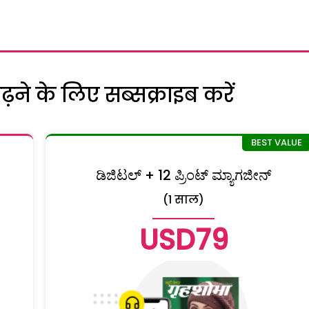
ने के लिए सब्सक्राइब करें
ಡಿಜಿಟಲ್ + 12 ಪ್ರಿಂಟ್ ಮ್ಯಾಗಜೀನ್
(1 साल)
USD79