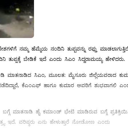
ಳಿಗೆ ನಮ್ಮ ಹೆಮ್ಮೆಯ ನಂದಿನಿ ತುಪ್ಪವನ್ನು ರಫ್ತು ಮಾಡಲಾಗುತ್ತಿದೆ
ಂದಿನಿ ತುಪ್ಪಕ್ಕೆ ಬೇಡಿಕೆ‌ ಇದೆ ಎಂದು ಸಿಎಂ ಸಿದ್ದರಾಮಯ್ಯ ಹೇಳಿದರು.
 ನೀಡಿ ಮಾತನಾಡಿದ‌ ಸಿಎಂ, ಮೂಲತ: ಮೈಸೂರು ಜಿಲ್ಲೆಯವರಾದ ಕು
ಸಿ ಪಡೆದಿದ್ದಾರೆ, ಕೆಎಂಎಫ್ ಹಾಗೂ ಕುಮಾರ ಅವರಿಗೆ ಶುಭವಾಗಲಿ ಎಂ
್ಗೆ ಮಾತನಾಡಿ ಹೈ ಕಮಾಂಡ್ ಭೇಟಿ ಮಾಡಿರುವ ಬಗ್ಗೆ ಪ್ರತಿಕ್ರಿಯಿ
ಂತ್ರ್ಯ ಇದೆ. ವರಿಷ್ಠರು ಏನು ಹೇಳುತ್ತಾರೆ ನೋಡೋಣ ಎಂದು