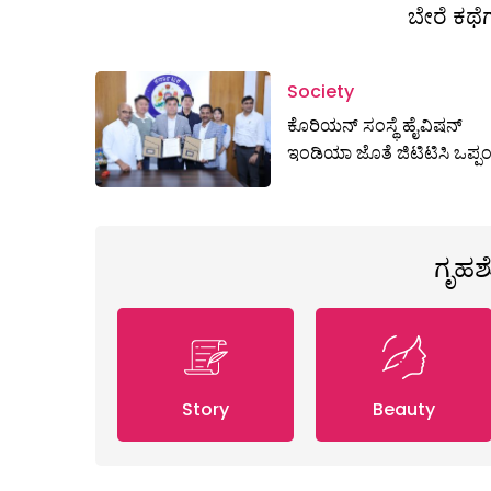
ಬೇರೆ ಕಥೆಗ
Society
ಕೊರಿಯನ್ ಸಂಸ್ಥೆ ಹೈವಿಷನ್
ಇಂಡಿಯಾ ಜೊತೆ ಜಿಟಿಟಿಸಿ ಒಪ್ಪ
ಗೃಹ
Story
Beauty