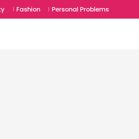
⚲
BSCRIBE
Login
ty
Fashion
Personal Problems
⚲