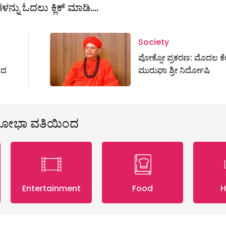
ಳನ್ನು ಓದಲು ಕ್ಲಿಕ್ ಮಾಡಿ....
Society
ಪೋಕ್ಸೋ ಪ್ರಕರಣ: ಮೊದಲ ಕೇಸ
ಂದ
ಮುರುಘಾ ಶ್ರೀ ನಿರ್ದೋಷಿ
ಶೋಭಾ ವತಿಯಿಂದ
Entertainment
Food
H