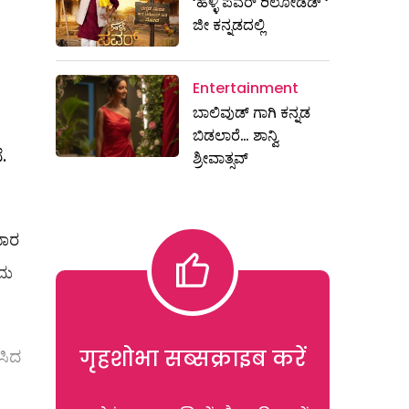
‘ಹಳ್ಳಿ ಪವರ್ ರಿಲೋಡೆಡ್ ‘
ಜೀ ಕನ್ನಡದಲ್ಲಿ
Entertainment
ಬಾಲಿವುಡ್ ಗಾಗಿ ಕನ್ನಡ
ಬಿಡಲಾರೆ… ಶಾನ್ವಿ
.
ಶ್ರೀವಾತ್ಸವ್
ಮಾರ
ದು
गृहशोभा सब्सक्राइब करें
ಸಿದ