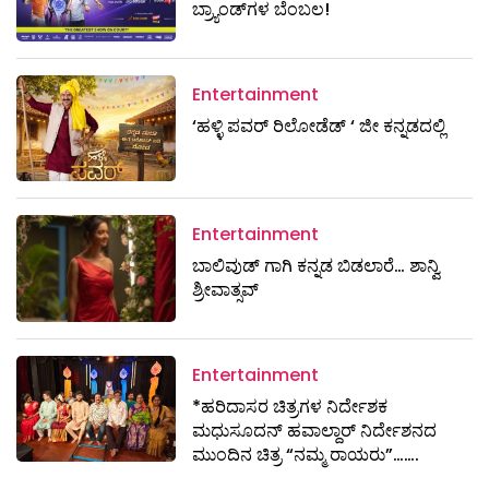
ಬ್ರ್ಯಾಂಡ್‌ಗಳ ಬೆಂಬಲ!
Entertainment
‘ಹಳ್ಳಿ ಪವರ್ ರಿಲೋಡೆಡ್ ‘ ಜೀ ಕನ್ನಡದಲ್ಲಿ
Entertainment
ಬಾಲಿವುಡ್ ಗಾಗಿ ಕನ್ನಡ ಬಿಡಲಾರೆ… ಶಾನ್ವಿ
ಶ್ರೀವಾತ್ಸವ್
Entertainment
*ಹರಿದಾಸರ ಚಿತ್ರಗಳ ನಿರ್ದೇಶಕ
ಮಧುಸೂದನ್ ಹವಾಲ್ದಾರ್ ನಿರ್ದೇಶನದ
ಮುಂದಿನ ಚಿತ್ರ “ನಮ್ಮ ರಾಯರು”…….