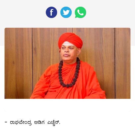
- ರಾಘವೇಂದ್ರ ಅಡಿಗ ಎಚ್ಚೆನ್.