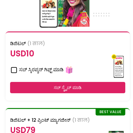
ಡಿಜಿಟಲ್
(1 साल)
USD10
ಸಬ್ ಸ್ಕಿರಪ್ಶನ್ ಗಿಫ್ಟ್ ಮಾಡಿ
ಸಬ್ ಸ್ಕ್ರೈಬ್ ಮಾಡಿ
ಡಿಜಿಟಲ್ + 12 ಪ್ರಿಂಟ್ ಮ್ಯಾಗಜೀನ್
(1 साल)
USD79