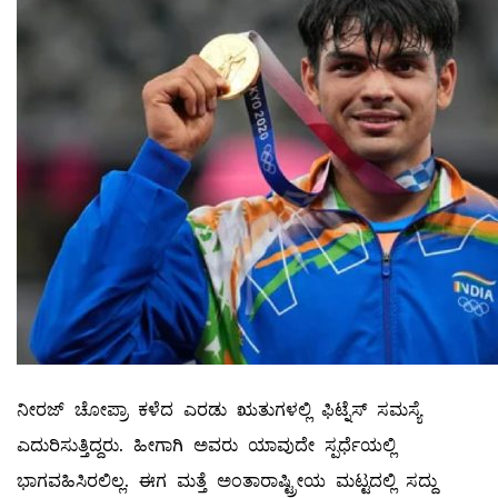
ನೀರಜ್‌ ಚೋಪ್ರಾ ಕಳೆದ ಎರಡು ಋತುಗಳಲ್ಲಿ ಫಿಟ್ನೆಸ್‌ ಸಮಸ್ಯೆ
ಎದುರಿಸುತ್ತಿದ್ದರು. ಹೀಗಾಗಿ ಅವರು ಯಾವುದೇ ಸ್ಪರ್ಧೆಯಲ್ಲಿ
ಭಾಗವಹಿಸಿರಲಿಲ್ಲ. ಈಗ ಮತ್ತೆ ಅಂತಾರಾಷ್ಟ್ರೀಯ ಮಟ್ಟದಲ್ಲಿ ಸದ್ದು