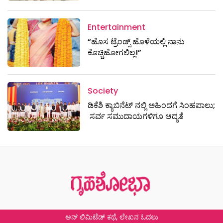
Entertainment
“ಹೊಸ ಟ್ರೆಂಡ್ಸ್ ಹೊಳೆಯಲ್ಲಿ ನಾನು
ಕೊಚ್ಚಿಹೋಗಲಿಲ್ಲ!”
Society
ಡಿಕೆಶಿ ಕ್ಯಾಬಿನೆಟ್​​​ ನಲ್ಲಿ ಅಹಿಂದಗೆ ಸಿಂಹಪಾಲು;
ಸರ್ವ ಸಮುದಾಯಗಳಿಗೂ ಆದ್ಯತೆ
ಅನ್ ಲಿಮಿಟೆಡ್ ಕಥೆ, ಲೇಖನ ಓದಲು