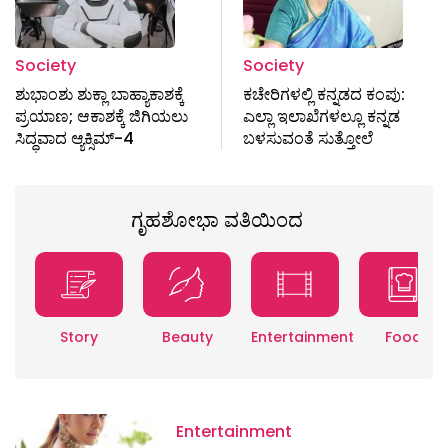
Society
Society
ಶುಭಾಂಶು ಶುಕ್ಲಾ ಬಾಹ್ಯಾಕಾಶಕ್ಕೆ
ಕಚೇರಿಗಳಲ್ಲಿ ಕನ್ನಡದ ಕಂಪು:
ಪ್ರಯಾಣ; ಆಕಾಶಕ್ಕೆ ಜಿಗಿಯಲು
ಎಲ್ಲಾ ಇಲಾಖೆಗಳಲ್ಲೂ ಕನ್ನಡ
ಸಿದ್ಧವಾದ ಆ್ಯಕ್ಸಿಮ್-4
ಬಳಸುವಂತೆ ಸುತ್ತೋಲೆ
ಗೃಹಶೋಭಾ ವತಿಯಿಂದ
Story
Beauty
Entertainment
Food
Entertainment