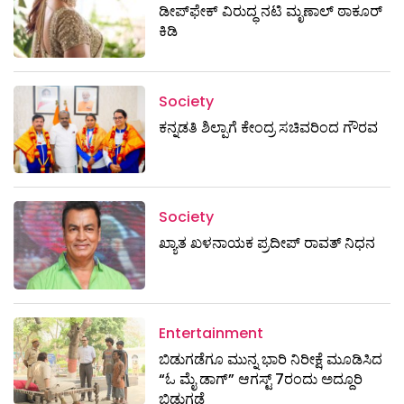
ಡೀಪ್‌ಫೇಕ್ ವಿರುದ್ಧ ನಟಿ ಮೃಣಾಲ್ ಠಾಕೂರ್
ಕಿಡಿ
Society
ಕನ್ನಡತಿ ಶಿಲ್ಪಾಗೆ ಕೇಂದ್ರ ಸಚಿವರಿಂದ ಗೌರವ
Society
ಖ್ಯಾತ ಖಳನಾಯಕ ಪ್ರದೀಪ್ ರಾವತ್‌ ನಿಧನ
Entertainment
ಬಿಡುಗಡೆಗೂ ಮುನ್ನ ಭಾರಿ ನಿರೀಕ್ಷೆ ಮೂಡಿಸಿದ
“ಓ ಮೈ ಡಾಗ್” ಆಗಸ್ಟ್ 7ರಂದು ಅದ್ದೂರಿ
ಬಿಡುಗಡೆ