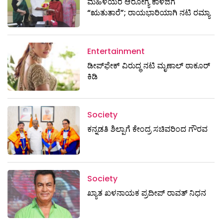
ಮಹಿಳೆಯರ ಆರೋಗ್ಯ ಕಾಳಜಿಗೆ
“ಋತುತಾರೆ”; ರಾಯಭಾರಿಯಾಗಿ ನಟಿ ರಮ್ಯಾ
Entertainment
ಡೀಪ್‌ಫೇಕ್ ವಿರುದ್ಧ ನಟಿ ಮೃಣಾಲ್ ಠಾಕೂರ್
ಕಿಡಿ
Society
ಕನ್ನಡತಿ ಶಿಲ್ಪಾಗೆ ಕೇಂದ್ರ ಸಚಿವರಿಂದ ಗೌರವ
Society
ಖ್ಯಾತ ಖಳನಾಯಕ ಪ್ರದೀಪ್ ರಾವತ್‌ ನಿಧನ