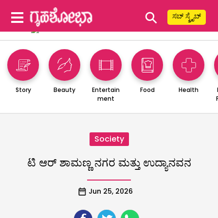
⚲
ಸಬ್ ಸ್ಕ್ರೈಬ್
Story
Beauty
Entertain
Food
Health
ment
Society
ಟಿ ಆರ್ ಶಾಮಣ್ಣ ನಗರ ಮತ್ತು ಉದ್ಯಾನವನ
Jun 25, 2026