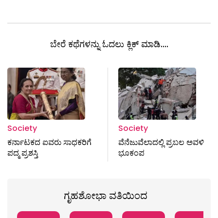
ಬೇರೆ ಕಥೆಗಳನ್ನು ಓದಲು ಕ್ಲಿಕ್ ಮಾಡಿ....
Society
Society
ಕರ್ನಾಟಕದ ಐವರು ಸಾಧಕರಿಗೆ
ವೆನೆಜುವೆಲಾದಲ್ಲಿ ಪ್ರಬಲ ಅವಳಿ
ಪದ್ಮ ಪ್ರಶಸ್ತಿ
ಭೂಕಂಪ
ಗೃಹಶೋಭಾ ವತಿಯಿಂದ