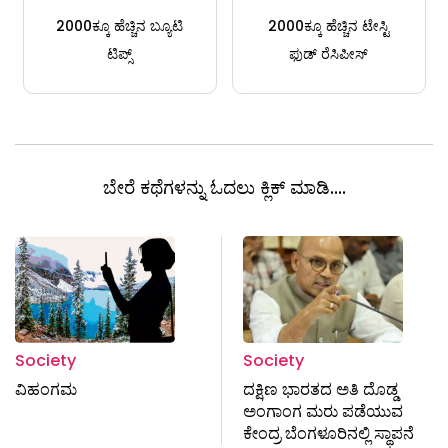
2000ಕ್ಕೂ ಹೆಚ್ಚಿನ ಬ್ಯೂಟಿ
2000ಕ್ಕೂ ಹೆಚ್ಚಿನ ಟೇಸ್ಟಿ
ಟಿಪ್ಸ್
ಫುಡ್ ರೆಸಿಪೀಸ್
ಬೇರೆ ಕಥೆಗಳನ್ನು ಓದಲು ಕ್ಲಿಕ್ ಮಾಡಿ....
Society
Society
ವಿಹಂಗಮ
ದಕ್ಷಿಣ ಭಾರತದ ಅತಿ ದೊಡ್ಡ
ಅಂಗಾಂಗ ಮರು ಪಡೆಯುವ
ಕೇಂದ್ರ ಬೆಂಗಳೂರಿನಲ್ಲಿ ಸ್ಥಾಪನೆ