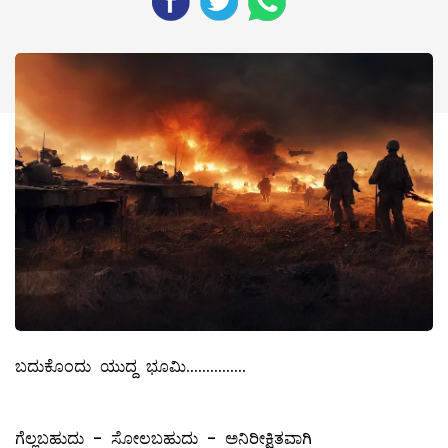
ಬದುಕೊಂದು ಯುದ್ದ ಭೂಮಿ...............
ಗೆಲ್ಲಬಹುದು - ಸೋಲಬಹುದು - ಅನಿರೀಕ್ಷಿತವಾಗಿ