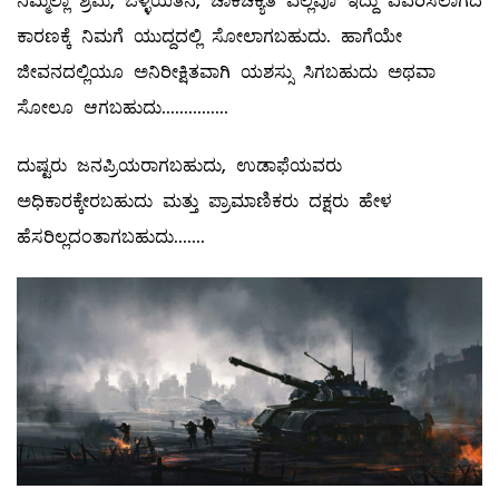
ನಿಮ್ಮೆಲ್ಲಾ ಶ್ರಮ, ಒಳ್ಳೆಯತನ, ಚಾಕಚಕ್ಯತೆ ಎಲ್ಲವೂ ಇದ್ದು ವಿವರಿಸಲಾಗದ
ಕಾರಣಕ್ಕೆ ನಿಮಗೆ ಯುದ್ದದಲ್ಲಿ ಸೋಲಾಗಬಹುದು. ಹಾಗೆಯೇ
ಜೀವನದಲ್ಲಿಯೂ ಅನಿರೀಕ್ಷಿತವಾಗಿ ಯಶಸ್ಸು ಸಿಗಬಹುದು ಅಥವಾ
ಸೋಲೂ ಆಗಬಹುದು...............
ದುಷ್ಟರು ಜನಪ್ರಿಯರಾಗಬಹುದು, ಉಡಾಫೆಯವರು
ಅಧಿಕಾರಕ್ಕೇರಬಹುದು ಮತ್ತು ಪ್ರಾಮಾಣಿಕರು ದಕ್ಷರು ಹೇಳ
ಹೆಸರಿಲ್ಲದಂತಾಗಬಹುದು.......