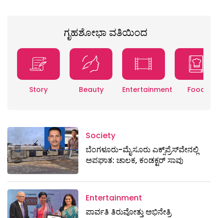
ಗೃಹಶೋಭಾ ವತಿಯಿಂದ
Story
Beauty
Entertainment
Food
Society
ಬೆಂಗಳೂರು-ಮೈಸೂರು ಎಕ್ಸ್​ಪ್ರೆಸ್‌ವೇನಲ್ಲಿ
ಅಪಘಾತ: ಚಾಲಕ, ಕಂಡಕ್ಟರ್ ಸಾವು
Entertainment
ಪಾರ್ವತಿ ತಿರುವೋತ್ತು ಅಭಿನೇತ್ರಿ