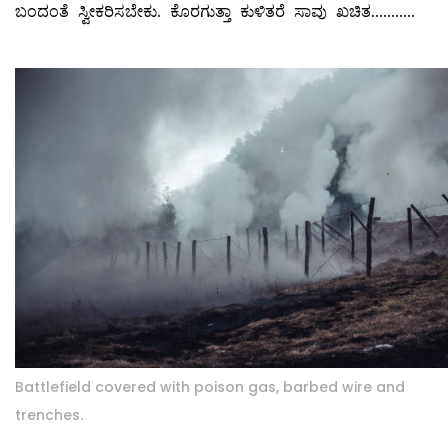
ಬಂದಂತೆ ಸ್ವೀಕರಿಸಬೇಕು. ಕೊರಗುತ್ತಾ ಕುಳಿತರೆ ಸಾವು ಖಚಿತ...........
Battlefield covered with poison gas, barbed wire and
trenches.