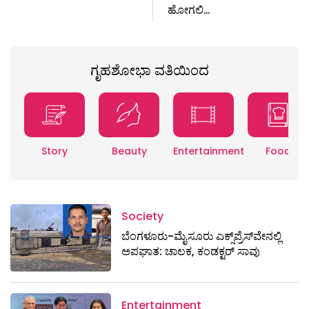
ಹೋಗಲಿ…
ಗೃಹಶೋಭಾ ವತಿಯಿಂದ
Story
Beauty
Entertainment
Food
Society
ಬೆಂಗಳೂರು-ಮೈಸೂರು ಎಕ್ಸ್​ಪ್ರೆಸ್‌ವೇನಲ್ಲಿ
ಅಪಘಾತ: ಚಾಲಕ, ಕಂಡಕ್ಟರ್ ಸಾವು
Entertainment