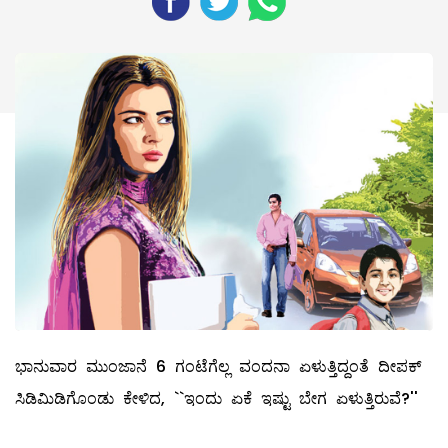
ಭಾನುವಾರ ಮುಂಜಾನೆ 6 ಗಂಟೆಗೆಲ್ಲ ವಂದನಾ ಏಳುತ್ತಿದ್ದಂತೆ ದೀಪಕ್‌
ಸಿಡಿಮಿಡಿಗೊಂಡು ಕೇಳಿದ, ``ಇಂದು ಏಕೆ ಇಷ್ಟು ಬೇಗ ಏಳುತ್ತಿರುವೆ?''