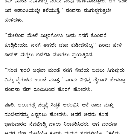
ಕಪ್‌ ನೋಡಿ ನನಗೇಕಿಲ್ಲ ಎಂದು ನೀವು ಜಗಳವಾಡುತ್ತೀರಿ, ಆಗ ಇಡೀ
ದಿನ ಅಶಾಂತಿಯಲ್ಲೇ ಕಳೆಯುತ್ತೆ,'' ವಂದನಾ ಮುಗುಳ್ನಗುತ್ತಲೇ
ಹೇಳಿದಳು.
``ಮೇಲಿಂದ ಮೇಲೆ ಎಚ್ಚರಗೊಳಿಸಿ ನೀನು ನನಗೆ ತೊಂದರೆ
ಕೊಡ್ತಿದೀಯಾ. ನನಗೆ ಈಗಲೇ ಚಹಾ ಕುಡೀಬೇಕಿಲ್ಲ,'' ಎಂದು ಹೇಳಿ
ದೀಪಕ್‌ ಮಗ್ಗಲು ಬದಲಿಸಿ ಮಲಗಲು ಪ್ರಯತ್ನಿಸಿದ.
``ಸಂಡೆ ಇರಲಿ ಅಥವಾ ಮಂಡೆ ನನಗೆ ಸೇವೆಯ ಬದಲು ಸಿಗುವುದು
ನಿಮ್ಮ ಬೈಗುಳದ ಉಂಡೆ ಮಾತ್ರ,'' ಎಂದು ವಿಭಿನ್ನ ಡೈಲಾಗ್‌ ಹೇಳುತ್ತಾ
ವಂದನಾ ಬೆಡ್‌ ರೂಮಿನಿಂದ ಹೊರಗೆ ಹೋದಳು.
ಪೂರಿ, ಆಲೂಗಡ್ಡೆ ಪಲ್ಯಕ್ಕೆ ಸಿದ್ಧತೆ ಆರಂಭಿಸಿ ಆಕೆ ರಾಜು ಮತ್ತು
ಸಂಜೀವನನ್ನು ಎಬ್ಬಿಸಲು ಹೋದಳು. ಆದರೆ ಅವರು ಕೂಡ
ಭಾನುವಾರದ ನೆಪವೊಡ್ಡಿ ಏಳಲು ನಿರಾಕರಿಸಿದರು. ಆಗ ವಂದನಾ
ಅವರ ಬೆಡ್‌ ಮೇಲೆಯೇ ಕುಳಿತು ಮಧುರ ಸ್ವರದಲ್ಲಿಯೇ, ``ಕಳೆದು