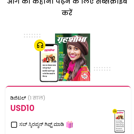
आगे की कहानी पढ़ने के लिए सब्सक्राइब
करें
ಡಿಜಿಟಲ್
(1 साल)
USD10
ಸಬ್ ಸ್ಕಿರಪ್ಶನ್ ಗಿಫ್ಟ್ ಮಾಡಿ