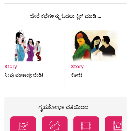
ಬೇರೆ ಕಥೆಗಳನ್ನು ಓದಲು ಕ್ಲಿಕ್ ಮಾಡಿ....
Story
Story
ನೀವು ಮಾತಾಡ್ಲೇ ಬೇಡಿ!
ಕೋಟೆ
ಗೃಹಶೋಭಾ ವತಿಯಿಂದ