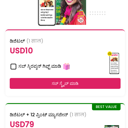
ಡಿಜಿಟಲ್
(1 साल)
USD10
ಸಬ್ ಸ್ಕಿರಪ್ಶನ್ ಗಿಫ್ಟ್ ಮಾಡಿ
ಸಬ್ ಸ್ಕ್ರೈಬ್ ಮಾಡಿ
ಡಿಜಿಟಲ್ + 12 ಪ್ರಿಂಟ್ ಮ್ಯಾಗಜೀನ್
(1 साल)
USD79