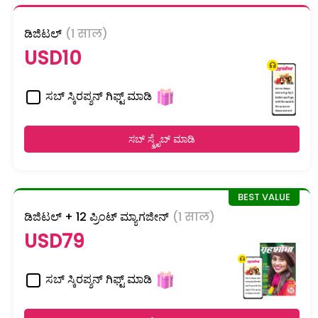
ಡಿಜಿಟಲ್
(1 साल)
USD10
ಸಬ್ ಸ್ಕಿರಪ್ಶನ್ ಗಿಫ್ಟ್ ಮಾಡಿ
ಸಬ್ ಸ್ಕ್ರೈಬ್ ಮಾಡಿ
ಡಿಜಿಟಲ್ + 12 ಪ್ರಿಂಟ್ ಮ್ಯಾಗಜೀನ್
(1 साल)
USD79
ಸಬ್ ಸ್ಕಿರಪ್ಶನ್ ಗಿಫ್ಟ್ ಮಾಡಿ