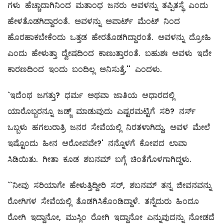
ಗಳು ಹೆಚ್ಚಾದಾಗಿನಿಂದ ಮತಾಂಧ ಜನರು ಅವಳನ್ನು ತಪ್ಪಿತಸ್ಥೆ ಎಂದು
ಹೇಳತೊಡಗಿದ್ದಾರಂತೆ. ಅವಳನ್ನು ಅಪಾರ್ಟ್‌ ಮೆಂಟ್‌ ನಿಂದ
ಹೊರಹಾಕಬೇಕೆಂದು ಒತ್ತಡ ಹೇರತೊಡಗಿದ್ದಾರಂತೆ. ಅವಳನ್ನು ದ್ರೋಹಿ
ಎಂದು ಹೇಳುತ್ತಾ ದ್ವೇಷದಿಂದ ಕಾಣುತ್ತಾರಂತೆ. ಬಹುಶಃ ಅವಳು ಇದೇ
ಕಾರಣದಿಂದ ಇಂದು ಬಂದಿಲ್ಲ ಅನಿಸುತ್ತೆ,'' ಎಂದಳು.
`ಇದೆಂಥ ಜಗತ್ತು? ಧರ್ಮ ಅಥವಾ ಜಾತಿಯ ಆಧಾರದಲ್ಲಿ
ಯಾರೊಬ್ಬರನ್ನೂ ಜಡ್ಜ್ ಮಾಡುವುದು ಎಷ್ಟರಮಟ್ಟಿಗೆ ಸರಿ? ನರ್ಸ್
ಒಬ್ಬಳು ಹಗಲುರಾತ್ರಿ ಜನರ ಸೇವೆಯಲ್ಲಿ ನಿರತಳಾಗಿದ್ದು, ಅವಳ ಮೇಲೆ
ಇಷ್ಟೊಂದು ಹೀನ ಆರೋಪವೇ?' ನನ್ನೊಳಗೆ ಕೋಪದ ಲಾವಾ
ಸಿಡಿಯಿತು. ಗೀತಾ ಕೂಡ ಶಬನಮ್ ಬಗ್ಗೆ ಚಿಂತೆಗೊಳಗಾಗಿದ್ದಳು.
``ನೀವು ಸರಿಯಾಗೇ ಹೇಳುತ್ತಿದ್ದೀರಿ ಸರ್‌, ಶಬನಮ್ ತನ್ನ ಜೀವನವನ್ನು
ರೋಗಿಗಳ ಸೇವೆಯಲ್ಲಿ ತೊಡಗಿಸಿಕೊಂಡಿದ್ದಾಳೆ. ತನ್ನೆದುರು ಹಿಂದೂ
ರೋಗಿ ಇದ್ದಾನೋ, ಮುಸ್ಲಿಂ ರೋಗಿ ಇದ್ದಾನೋ ಎನ್ನುವುದನ್ನು ನೋಡದೆ