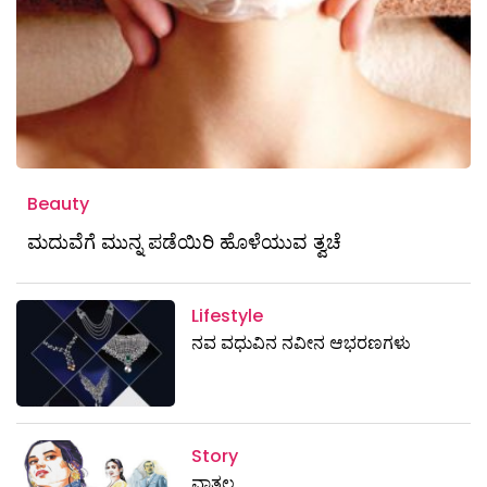
Beauty
ಮದುವೆಗೆ ಮುನ್ನ ಪಡೆಯಿರಿ ಹೊಳೆಯುವ ತ್ವಚೆ
Lifestyle
ನವ ವಧುವಿನ ನವೀನ ಆಭರಣಗಳು
Story
ವಾತ್ಸಲ್ಯ