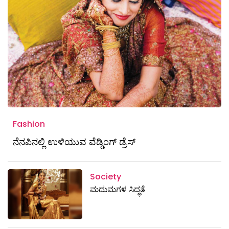
Fashion
ನೆನಪಿನಲ್ಲಿ ಉಳಿಯುವ ವೆಡ್ಡಿಂಗ್ ಡ್ರೆಸ್
Society
ಮದುಮಗಳ ಸಿದ್ಧತೆ