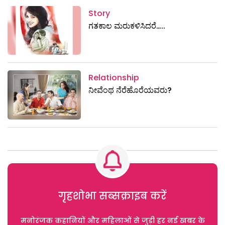
Story
ಗತಕಾಲ ಮರುಕಳಿಸಿದರೆ…..
Relationship
ನೀವೆಂಥ ನೆರೆಹೊರೆಯವರು?
गृहशोभा सब्सक्राइब करें
मनोरंजक कहानियों और महिलाओं से जुड़ी हर नई खबर के