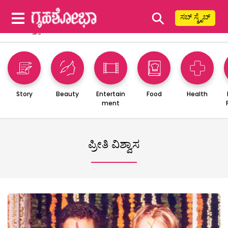
⚲
ಸಬ್ ಸ್ಕ್ರೈಬ್
Story
Beauty
Entertain
Food
Health
ment
ಪ್ರೀತಿ ವಿಶ್ವಾಸ