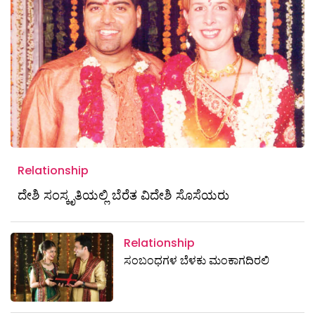
Relationship
ದೇಶಿ ಸಂಸ್ಕೃತಿಯಲ್ಲಿ ಬೆರೆತ ವಿದೇಶಿ ಸೊಸೆಯರು
Relationship
ಸಂಬಂಧಗಳ ಬೆಳಕು ಮಂಕಾಗದಿರಲಿ