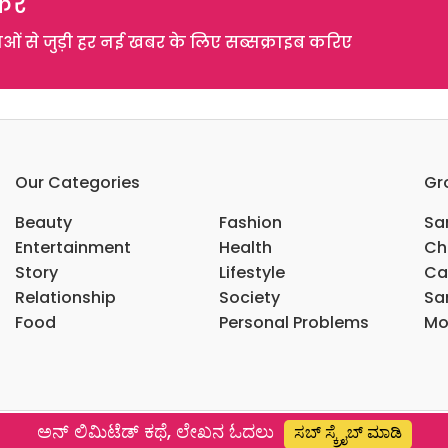
रें
 से जुड़ी हर नई खबर के लिए सब्सक्राइब करिए
Our Categories
Gr
Beauty
Fashion
Sar
Entertainment
Health
Ch
Story
Lifestyle
Ca
Relationship
Society
Sar
Food
Personal Problems
Mo
ಅನ್ ಲಿಮಿಟೆಡ್ ಕಥೆ, ಲೇಖನ ಓದಲು
ಸಬ್ ಸ್ಕ್ರೈಬ್ ಮಾಡಿ