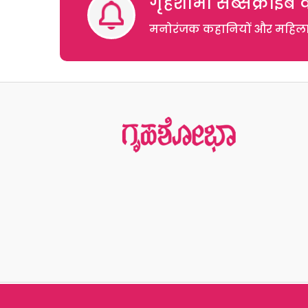
गृहशोभा सब्सक्राइब क
मनोरंजक कहानियों और महिलाओं