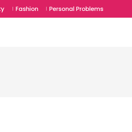
⚲
BSCRIBE
Login
ty
Fashion
Personal Problems
⚲