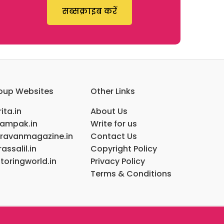
सब्सक्राइब करें
oup Websites
Other Links
ita.in
About Us
ampak.in
Write for us
ravanmagazine.in
Contact Us
assalil.in
Copyright Policy
toringworld.in
Privacy Policy
Terms & Conditions