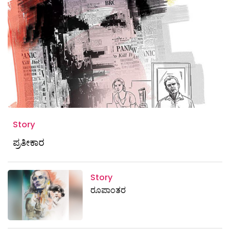
Story
ಪ್ರತೀಕಾರ
Story
ರೂಪಾಂತರ