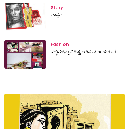
Story
ವಾಸ್ತವ
Fashion
ಹಬ್ಬಗಳನ್ನು ವಿಶಿಷ್ಟ ಆಗಿಸುವ ಉಡುಗೊರೆ