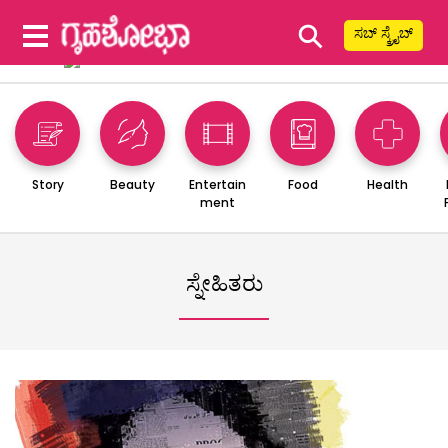
⚲
ಸಬ್ ಸ್ಕ್ರೈಬ್
Story
Beauty
Entertain
Food
Health
ment
ಸ್ನೇಹಿತರು