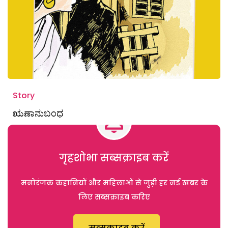
Story
ಋಣಾನುಬಂಧ
गृहशोभा सब्सक्राइब करें
मनोरंजक कहानियों और महिलाओं से जुड़ी हर नई खबर के
लिए सब्सक्राइब करिए