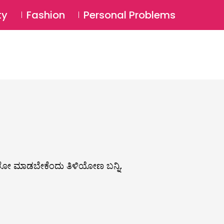
⚲
BSCRIBE
Login
ty
Fashion
Personal Problems
⚲
ೋ ಮಾಡಬೇಕೆಂದು ತಿಳಿಯೋಣ ಬನ್ನಿ.