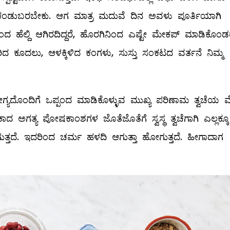
ಗಿ ಕಂಡುಬರಬೇಕು. ಆಗ ಮಾತ್ರ ಮದುವೆ ದಿನ ಅವಳು ಪೂರ್ತಿಯಾಗಿ
 ಹೆಲ್ದಿ ಆಗಿರದಿದ್ದರೆ, ಹೊರಗಿನಿಂದ ಎಷ್ಟೇ ಮೇಕಪ್‌ ಮಾಡಿಕೊಂಡ
ಕೆದರಿದ ಕೂದಲು, ಆಳಕ್ಕಿಳಿದ ಕಂಗಳು, ಸುಸ್ತು ಸಂಕಟದ ವರ್ತನೆ ನಿಮ್ಮ
ೊಂದಿಗೆ ಒಪ್ಪಂದ ಮಾಡಿಕೊಳ್ಳುವ ಮುಖ್ಯ ಪರಿಣಾಮ ತ್ವಚೆಯ 
ಕಾದ ಅಗತ್ಯ ಪೋಷಕಾಂಶಗಳ ಜೊತೆಜೊತೆಗೆ ಸ್ವಸ್ಥ ತ್ವಚೆಗಾಗಿ ಎಲ್ಲಕ್ಕೂ
ುತ್ತದೆ. ಇದರಿಂದ ಚರ್ಮ ಹಳದಿ ಆಗುತ್ತಾ ಹೋಗುತ್ತದೆ. ಹೀಗಾದಾಗ