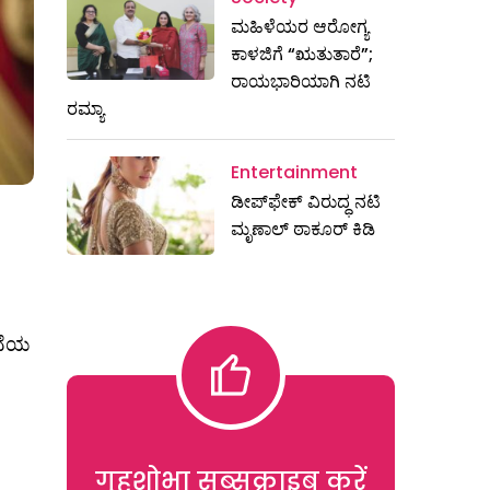
ಮಹಿಳೆಯರ ಆರೋಗ್ಯ
ಕಾಳಜಿಗೆ “ಋತುತಾರೆ”;
ರಾಯಭಾರಿಯಾಗಿ ನಟಿ
ರಮ್ಯಾ
Entertainment
ಡೀಪ್‌ಫೇಕ್ ವಿರುದ್ಧ ನಟಿ
ಮೃಣಾಲ್ ಠಾಕೂರ್ ಕಿಡಿ
ುವೆಯ
गृहशोभा सब्सक्राइब करें