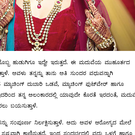
ೊಬ್ಬ ಹುಡುಗಿಗೂ ಇದ್ದೇ ಇರುತ್ತದೆ. ಈ ಮದುವೆಯ ಮುಹೂರ್ತದ
ತಾಳೆ. ಅವಳು ತನ್ನನ್ನು ತಾನು ಅತಿ ಸುಂದರ ವಧುವನ್ನಾಗಿ
 ಮ್ಯಾಚಿಂಗ್‌ ದುಬಾರಿ ಒಡವೆ, ಮ್ಯಾಚಿಂಗ್‌ ಫುಟ್‌ವೇರ್‌ ಹಾಗೂ
ತ್ತಾಳೆ. ಇದರಿಂದ ತನ್ನ ಅಲಂಕಾರದಲ್ಲಿ ಯಾವುದೇ ಕೊರತೆ ಇರದಂತೆ, ಮದ
ರಲು ಬಯಸುತ್ತಾಳೆ.
ು ಸಂಪೂರ್ಣ ನಿರ್ಲಕ್ಷಿಸುತ್ತಾಳೆ. ಅದು ಅವಳ ಆರೋಗ್ಯದ ಮೇಲೆ
್ಪಷ್ಟವಾಗಿ ಕಾಣಿಸುತ್ತದೆ. ಇಂಥ ಸಂದರ್ಭದಲ್ಲಿ ವಧು ಒಳಗೆ ಹಾಗೂ