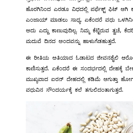
ಹೊರಗಿನಿಂದ ಎರಡೂ ವಿಧದಲ್ಲಿ ಪರ್ಫೆಕ್ಟ್ ಫಿಟ್‌ ಆ
ಎಂಜಾಯ್‌ ಮಾಡಲು ಸಾಧ್ಯ. ಏಕೆಂದರೆ ವಧು ಒಳಗಿನಿಂದ
ಅದು ಎದ್ದು ಕಾಣುವುದಿಲ್ಲ. ನಿಮ್ಮ ಕೆಟ್ಟಿರುವ ತ್ವಚೆ, 
ಮದುವೆ ದಿನದ ಅಂದವನ್ನು ಹಾಳುಗೆಡಹುತ್ತದೆ.
ಈ ರೀತಿಯ ಅತಿಯಾದ ಓಡಾಟದ ಜೀವನಶೈಲಿ ಆರೋಗ್ಯದ
ಕಾಣಿಸುತ್ತದೆ. ಏಕೆಂದರೆ ಈ ಸಂದರ್ಭದಲ್ಲಿ ದೇಹಕ್ಕೆ ಬೇ
ಮುಖ್ಯವಾದ ಐರನ್‌ ದೇಹದಲ್ಲಿ ಕಡಿಮೆ ಆಗುತ್ತಾ ಹೋಗ
ವಧುವಿನ ಸೌಂದರ್ಯಕ್ಕೆ ಕಲೆ ತಗುಲಿದಂತಾಗುತ್ತದೆ.