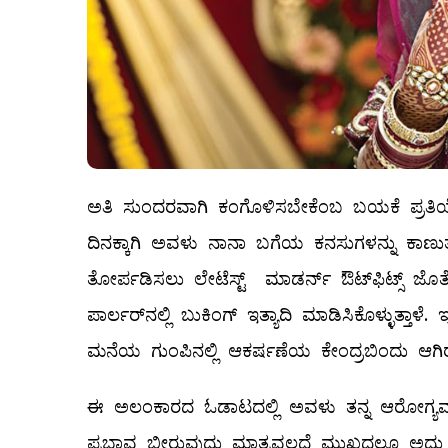
ಅತಿ ಸುಂದರವಾಗಿ ಕಂಗೊಳಿಸಬೇಕೆಂಬ ಬಯಕೆ ಪ್ರತಿಯ
ದಿನಕ್ಕಾಗಿ ಅವಳು ನಾನಾ ಬಗೆಯ ಕನಸುಗಳನ್ನು ಕಾಣುತ್
ತೋರ್ಪಡಿಸಲು ಲೇಟೆಸ್ಟ್ ಮಾಡರ್ನ್‌ ಔಟ್‌ಫಿಟ್ಸ್ ಜೊತೆ
ಪಾರ್ಲರ್‌ನಲ್ಲಿ ಬುಕಿಂಗ್‌ ಇತ್ಯಾದಿ ಮಾಡಿಸಿಕೊಳ್ಳು
ಮನೆಯ ಗುಂಪಿನಲ್ಲಿ ಆಕರ್ಷಣೆಯ ಕೇಂದ್ರಬಿಂದು ಆಗಿ
ಈ ಅಲಂಕಾರದ ಓಡಾಟದಲ್ಲಿ ಅವಳು ತನ್ನ ಆರೋಗ್ಯವನ್ನ
ಪ್ರಭಾವ ಬೀರುವುದು ಮಾತ್ರವಲ್ಲದೆ ಮುಖದಲ್ಲೂ ಅದು ಸ