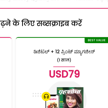
ने के लिए सब्सक्राइब करें
ಡಿಜಿಟಲ್ + 12 ಪ್ರಿಂಟ್ ಮ್ಯಾಗಜೀನ್
(1 साल)
USD79