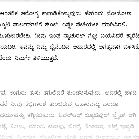
ಲೇ, ಆಂತರಿಕ ಆರೋಗ್ಯ ಕಾಪಾಡಿಕೊಳ್ಳುವುದು ಹೇಗೆಂದು ನೋಡೋಣ
ಬ್ಯೂಟಿ ಪಾರ್ಲರ್‌ಗಳಿಗೆ ಹೋಗಿ ಎಷ್ಟೇ ಫೇಶಿಯಲ್ ಮಾಡಿಸಿರಲಿ,
ೂಡಿಬರಬೇಕು. ನೀವು ಇಂಥ ನ್ಯಾಚುರಲ್ ಗ್ಲೋ ಬಯಸಿದರೆ ಕ್ಯಾರೆಟ್
ಿರಿ. ಇವನ್ನು ನಿಮ್ಮ ದೈನಂದಿನ ಆಹಾರದಲ್ಲಿ ಅಗತ್ಯವಾಗಿ ಬಳಸಿಕೊಳ
ಂದು ನಿಮಗೇ ತಿಳಿಯುತ್ತದೆ.
ವ, ಉಗುರು ತುಸು ತಗುಲಿದರೆ ತುಂಡರಿಸುವುದು, ಅದರಲ್ಲಿ ಹಳದಿ 
ಿದರೆ ನೀವು ಕಬ್ಬಿಣಾಂಶ ತುಂಬಿರುವ ಆಹಾರವನ್ನು ಎಂದೂ
ೌಂದರ್ಯವನ್ನು ತಗ್ಗಿಸಬಹುದು. ಓವರ್‌ಆಲ್ ಬ್ಯೂಟಿಫುಲ್ ಬ್ರೈಡ್ ಆಗಿ
ಟೆ, ಮೀನು, ಮಾಂಸ, ಟೋಫು, ಬೀನ್ಸ್, ಸೋಯಾ, ನಟ್ಸ್ ಇತ್ಯಾದಿ
ನ್ಸ್, ಮಿನರಲ್ಸ್, ಪ್ರೋಟೀನ್ಸ್ ಜೊತೆ ಐರನ್‌ ಸೇವನೆಯೂ ಅತ್ಯಗತ್ಯ