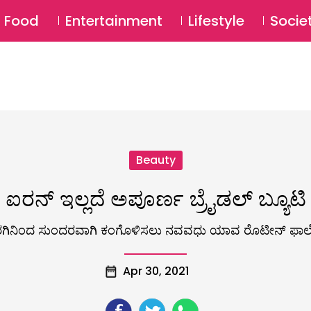
SU
Food
Entertainment
Lifestyle
Socie
Beauty
ಐರನ್‌ ಇಲ್ಲದೆ ಅಪೂರ್ಣ ಬ್ರೈಡಲ್ ಬ್ಯೂಟಿ
ಗಿನಿಂದ ಸುಂದರವಾಗಿ ಕಂಗೊಳಿಸಲು ನವವಧು ಯಾವ ರೊಟೀನ್‌ ಫಾಲ
Apr 30, 2021