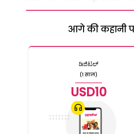
आगे की कहानी पढ़
ಡಿಜಿಟಲ್
(1 साल)
USD10