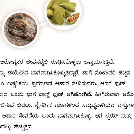
ೋಗ್ಯಕರ ಜೀವನಶೈಲಿ ರೂಢಿಸಿಕೊಳ್ಳಲು ಒತ್ತಾಯಿಸುತ್ತಿದೆ.
್ಮ ಡಯೆಟ್‌ನ ಭಾಗವಾಗಿಸಿಕೊಳ್ಳುತ್ತಿದ್ದಾರೆ. ಹಾಗೆ ನೋಡಿದರೆ ಹೆಚ್ಚಿನ
ೂ ಎಚ್ಚರಿಕೆಯ ಪ್ರಮಾಣದ ಆಹಾರ ಸೇವಿಸುವರು. ಆದರೆ ಫುಡ್‌
ಸದ ಒಂದು ಭಾಗ ಫಾಸ್ಟ್ ಫುಡ್‌ ಆಗಿಹೋಗಿದೆ. ಹೀಗಿರುವಾಗ ಆರೋ
ಲಂಬಿಸುವ ಬದಲು, ನೈಸರ್ಗಿಕ ಗುಣಗಳಿಂದ ಸಮೃದ್ಧವಾಗಿರುವ ವಸ್ತುಗ
್ಯಕರ ಆಹಾರ ಸೇವನೆಯ ಒಂದು ಭಾಗವಾಗಿಸಿಕೊಳ್ಳಿ. ಆಗ ಲೈರಸ್‌ ಮತ್ತು
ಟು ಹೆಚ್ಚುತ್ತದೆ.