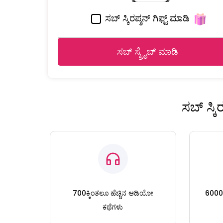
ಸಬ್ ಸ್ಕಿರಪ್ಶನ್ ಗಿಫ್ಟ್ ಮಾಡಿ
ಸಬ್ ಸ್ಕ್ರೈಬ್ ಮಾಡಿ
ಸಬ್ ಸ್ಕ
700ಕ್ಕಿಂತಲೂ ಹೆಚ್ಚಿನ ಆಡಿಯೋ
6000ಕ್
ಕಥೆಗಳು