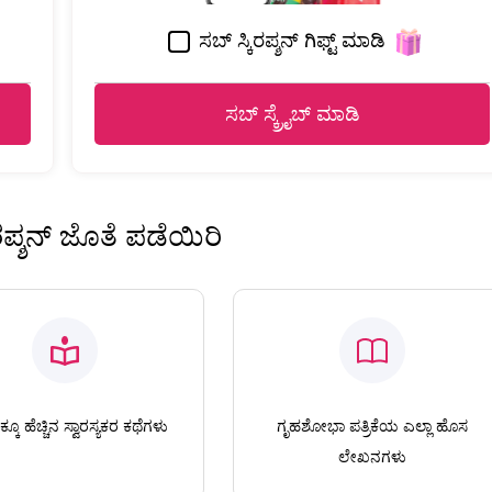
ಸಬ್ ಸ್ಕಿರಪ್ಶನ್ ಗಿಫ್ಟ್ ಮಾಡಿ
ಸಬ್ ಸ್ಕ್ರೈಬ್ ಮಾಡಿ
ಿರಪ್ಶನ್ ಜೊತೆ ಪಡೆಯಿರಿ
ಕೂ ಹೆಚ್ಚಿನ ಸ್ವಾರಸ್ಯಕರ ಕಥೆಗಳು
ಗೃಹಶೋಭಾ ಪತ್ರಿಕೆಯ ಎಲ್ಲಾ ಹೊಸ
ಲೇಖನಗಳು