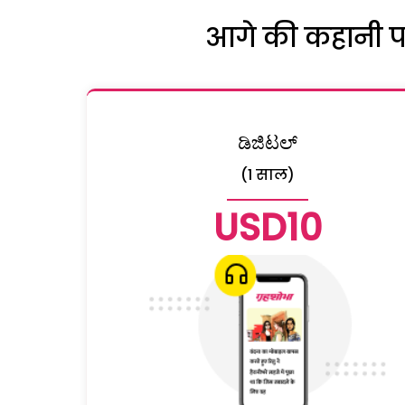
आगे की कहानी पढ़
ಡಿಜಿಟಲ್
(1 साल)
USD10