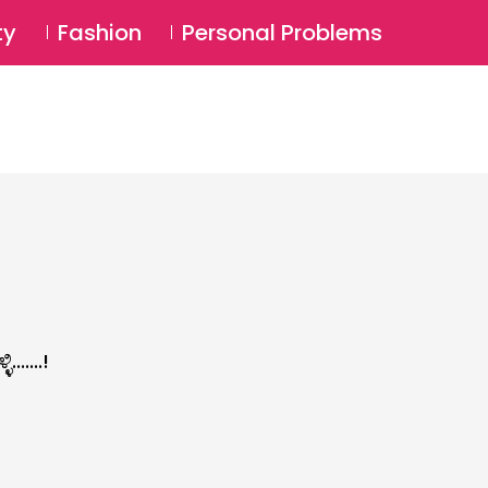
⚲
BSCRIBE
Login
ty
Fashion
Personal Problems
⚲
......!