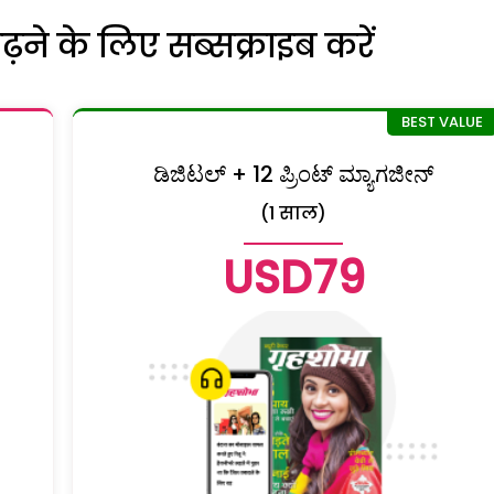
ने के लिए सब्सक्राइब करें
ಡಿಜಿಟಲ್ + 12 ಪ್ರಿಂಟ್ ಮ್ಯಾಗಜೀನ್
(1 साल)
USD79