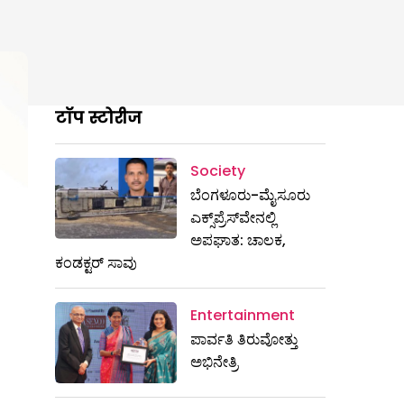
टॉप स्टोरीज
Society
ಬೆಂಗಳೂರು-ಮೈಸೂರು
ಎಕ್ಸ್​ಪ್ರೆಸ್‌ವೇನಲ್ಲಿ
ಅಪಘಾತ: ಚಾಲಕ,
ಕಂಡಕ್ಟರ್ ಸಾವು
Entertainment
ಪಾರ್ವತಿ ತಿರುವೋತ್ತು
ಅಭಿನೇತ್ರಿ