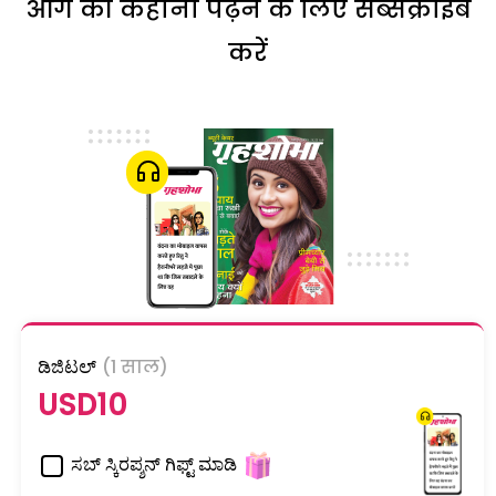
आगे की कहानी पढ़ने के लिए सब्सक्राइब
करें
ಡಿಜಿಟಲ್
(1 साल)
USD10
ಸಬ್ ಸ್ಕಿರಪ್ಶನ್ ಗಿಫ್ಟ್ ಮಾಡಿ