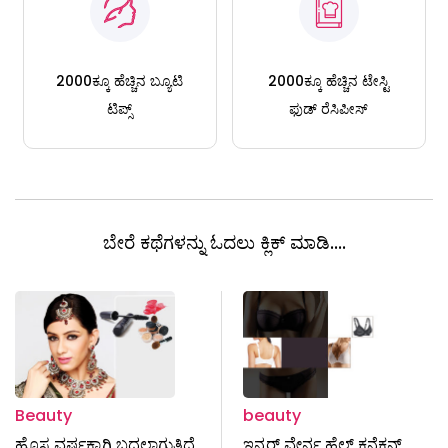
2000ಕ್ಕೂ ಹೆಚ್ಚಿನ ಬ್ಯೂಟಿ
2000ಕ್ಕೂ ಹೆಚ್ಚಿನ ಟೇಸ್ಟಿ
ಟಿಪ್ಸ್
ಫುಡ್ ರೆಸಿಪೀಸ್
ಬೇರೆ ಕಥೆಗಳನ್ನು ಓದಲು ಕ್ಲಿಕ್ ಮಾಡಿ....
Beauty
beauty
ಹೊಸ ವರ್ಷಕ್ಕಾಗಿ ಬದಲಾಗುತ್ತಿದೆ
ಇನ್ನರ್ ವೇರ್ನ ಹೆಲ್ತ್ ಕನೆಕ್ಷನ್