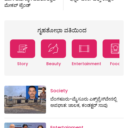
ಮೇಕಪ್ ಟ್ರೆಂಡ್
ಗೃಹಶೋಭಾ ವತಿಯಿಂದ
Story
Beauty
Entertainment
Food
Society
ಬೆಂಗಳೂರು-ಮೈಸೂರು ಎಕ್ಸ್​ಪ್ರೆಸ್‌ವೇನಲ್ಲಿ
ಅಪಘಾತ: ಚಾಲಕ, ಕಂಡಕ್ಟರ್ ಸಾವು
Entertainment