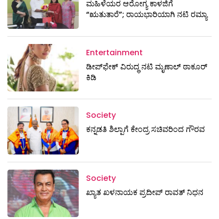
ಮಹಿಳೆಯರ ಆರೋಗ್ಯ ಕಾಳಜಿಗೆ
“ಋತುತಾರೆ”; ರಾಯಭಾರಿಯಾಗಿ ನಟಿ ರಮ್ಯಾ
Entertainment
ಡೀಪ್‌ಫೇಕ್ ವಿರುದ್ಧ ನಟಿ ಮೃಣಾಲ್ ಠಾಕೂರ್
ಕಿಡಿ
Society
ಕನ್ನಡತಿ ಶಿಲ್ಪಾಗೆ ಕೇಂದ್ರ ಸಚಿವರಿಂದ ಗೌರವ
Society
ಖ್ಯಾತ ಖಳನಾಯಕ ಪ್ರದೀಪ್ ರಾವತ್‌ ನಿಧನ