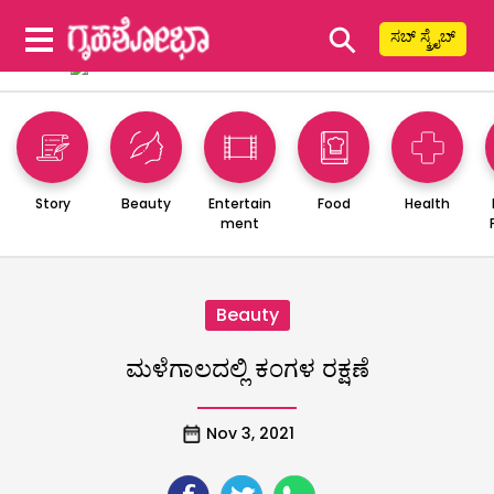
⚲
ಸಬ್ ಸ್ಕ್ರೈಬ್
Story
Beauty
Entertain
Food
Health
ment
Beauty
ಮಳೆಗಾಲದಲ್ಲಿ ಕಂಗಳ ರಕ್ಷಣೆ
Nov 3, 2021