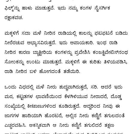
ಫಿಲ್ಮ್'ನ್ನು ಹಾಳು ಮಾಡುತ್ತವೆ. ಇದು ನಮ್ಮ ಕಂಗಳ ನೈಸರ್ಗಿಕ
ರಕ್ಷಾಕವಚ.
ಮಕ್ಕಳಿಗೆ ಸದಾ ಮಳೆ ನೀರಿನ ರಾಡಿಯಲ್ಲಿ ಕಾಲನ್ನು ಫಟಫಟನೆ ಬಡಿದು
ನೀರೆರಚುವ ಅಭ್ಯಾಸವಿರುತ್ತದೆ. ಇದು ಅಪಾಯಕಾರಿ. ಇಂಥ ರಾಡಿ
ನೀರಿನ ಕಾರಣ ಬ್ಯಾಕ್ಟೀರಿಯ ಕಂಗಳನ್ನು ಪ್ರವೇಶಿಸಿ ಕಂಜಕ್ಟಿವೇಟಿಸ್‌ನಂಥ
ಸೋಂಕನ್ನು ಉಂಟು ಮಾಡುತ್ತದೆ. ಮಕ್ಕಳಿಗೆ ಈ ಕುರಿತು ತಿಳಿಯಪಡಿಸಿ,
ರಾಡಿ ನೀರಿನ ಬಳಿ ಹೋಗದಂತೆ ತಡೆಯಿರಿ.
ಒಂದು ವಿಧದಲ್ಲಿ ಮಳೆ ನೀರು ಶುದ್ಧವಾಗಿರುತ್ತದೆ, ಸರಿ. ಆದರೆ ಇದು
ಮರ, ಕಟ್ಟಡಗಳ ಛಾವಣಿಯಿಂದ ಕೆಳಗಿಳಿಯುವ ನೀರಾದರೆ, ದೊಡ್ಡ
ಸಂಖ್ಯೆಯಲ್ಲಿ ಕೀಟಾಣುಗಳಿಂದ ಕೂಡಿರುತ್ತದೆ. ಆದ್ದರಿಂದ ನೀವು ಈ
ಜಾಗಗಳ ಹಾದಿಯಾಗಿ ಹೊರಟರೆ, ಅಲ್ಲಿನ ನೀರು ಕಣ್ಣಿಗೆ ತಗುಲದಂತೆ
ಎಚ್ಚರವಹಿಸಿ. ಆಕಸ್ಮಿಕವಾಗಿ ಆ ನೀರು ಕಣ್ಣಿಗೆ ತಗುಲಿದರೆ ತಕ್ಷಣ