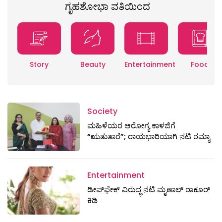
ಗೃಹಶೋಭಾ ವತಿಯಿಂದ
Story
Beauty
Entertainment
Food
Society
ಮಹಿಳೆಯರ ಆರೋಗ್ಯ ಕಾಳಜಿಗೆ
“ಋತುತಾರೆ”; ರಾಯಭಾರಿಯಾಗಿ ನಟಿ ರಮ್ಯಾ
Entertainment
ಡೀಪ್‌ಫೇಕ್ ವಿರುದ್ಧ ನಟಿ ಮೃಣಾಲ್ ಠಾಕೂರ್
ಕಿಡಿ