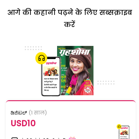
आगे की कहानी पढ़ने के लिए सब्सक्राइब
करें
ಡಿಜಿಟಲ್
(1 साल)
USD10