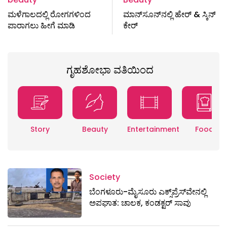
ಮಳೆಗಾಲದಲ್ಲಿ ರೋಗಗಳಿಂದ
ಮಾನ್‌ಸೂನ್‌ನಲ್ಲಿ ಹೇರ್‌ & ಸ್ಕಿನ್‌
ಪಾರಾಗಲು ಹೀಗೆ ಮಾಡಿ
ಕೇರ್‌
ಗೃಹಶೋಭಾ ವತಿಯಿಂದ
Story
Beauty
Entertainment
Food
Society
ಬೆಂಗಳೂರು-ಮೈಸೂರು ಎಕ್ಸ್​ಪ್ರೆಸ್‌ವೇನಲ್ಲಿ
ಅಪಘಾತ: ಚಾಲಕ, ಕಂಡಕ್ಟರ್ ಸಾವು