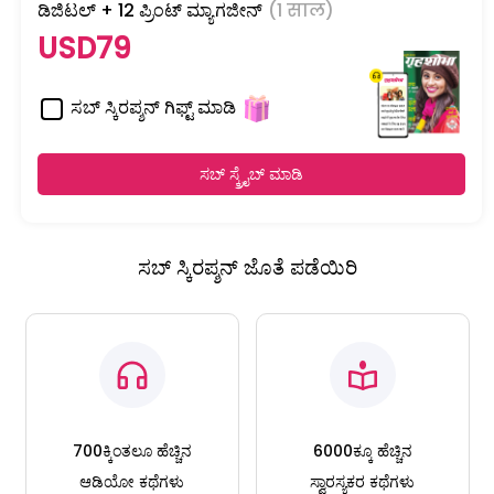
ಡಿಜಿಟಲ್ + 12 ಪ್ರಿಂಟ್ ಮ್ಯಾಗಜೀನ್
(1 साल)
USD79
ಸಬ್ ಸ್ಕಿರಪ್ಶನ್ ಗಿಫ್ಟ್ ಮಾಡಿ
ಸಬ್ ಸ್ಕ್ರೈಬ್ ಮಾಡಿ
ಸಬ್ ಸ್ಕಿರಪ್ಶನ್ ಜೊತೆ ಪಡೆಯಿರಿ
700ಕ್ಕಿಂತಲೂ ಹೆಚ್ಚಿನ
6000ಕ್ಕೂ ಹೆಚ್ಚಿನ
ಆಡಿಯೋ ಕಥೆಗಳು
ಸ್ವಾರಸ್ಯಕರ ಕಥೆಗಳು