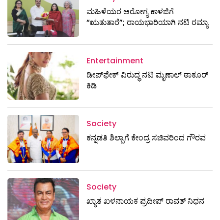
ಮಹಿಳೆಯರ ಆರೋಗ್ಯ ಕಾಳಜಿಗೆ
“ಋತುತಾರೆ”; ರಾಯಭಾರಿಯಾಗಿ ನಟಿ ರಮ್ಯಾ
Entertainment
ಡೀಪ್‌ಫೇಕ್ ವಿರುದ್ಧ ನಟಿ ಮೃಣಾಲ್ ಠಾಕೂರ್
ಕಿಡಿ
Society
ಕನ್ನಡತಿ ಶಿಲ್ಪಾಗೆ ಕೇಂದ್ರ ಸಚಿವರಿಂದ ಗೌರವ
Society
ಖ್ಯಾತ ಖಳನಾಯಕ ಪ್ರದೀಪ್ ರಾವತ್‌ ನಿಧನ