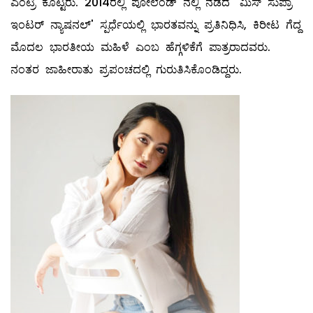
ಎಂಟ್ರಿ ಕೊಟ್ಟರು. 2014ರಲ್ಲಿ ಪೋಲೆಂಡ್‌ ನಲ್ಲಿ ನಡೆದ `ಮಿಸ್‌ ಸುಪ್ರಾ
ಇಂಟರ್‌ ನ್ಯಾಷನಲ್' ಸ್ಪರ್ಧೆಯಲ್ಲಿ ಭಾರತವನ್ನು ಪ್ರತಿನಿಧಿಸಿ, ಕಿರೀಟ ಗೆದ್ದ
ಮೊದಲ ಭಾರತೀಯ ಮಹಿಳೆ ಎಂಬ ಹೆಗ್ಗಳಿಕೆಗೆ ಪಾತ್ರರಾದವರು.
ನಂತರ ಜಾಹೀರಾತು ಪ್ರಪಂಚದಲ್ಲಿ ಗುರುತಿಸಿಕೊಂಡಿದ್ದರು.