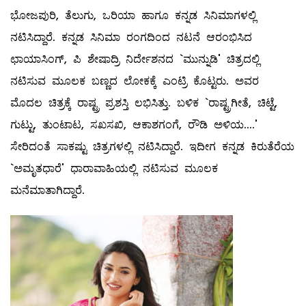
ಭೋಜಪುರಿ, ತೆಲುಗು, ಒರಿಯಾ ಹಾಗೂ ಕನ್ನಡ ಸಿನಿಮಾಗಳಲ್ಲಿ
ನಟಿಸಿದ್ದಾರೆ. ಕನ್ನಡ ಸಿನಿಮಾ ರಂಗದಿಂದ ನಟನೆ ಆರಂಭಿಸಿದ
ಛಾಯಾಸಿಂಗ್‌, ಪಿ ಶೇಷಾದ್ರಿ ನಿರ್ದೇಶನದ `ಮುನ್ನುಡಿ' ಚಿತ್ರದಲ್ಲಿ
ನಟಿಸುವ ಮೂಲಕ ಬಣ್ಣದ ಲೋಕಕ್ಕೆ ಎಂಟ್ರಿ ಕೊಟ್ಟರು. ಅವರ
ಮೊದಲ ಚಿತ್ರಕ್ಕೆ ರಾಷ್ಟ್ರ ಪ್ರಶಸ್ತಿ ಲಭಿಸಿತ್ತು. ಬಳಿಕ `ರಾಷ್ಟ್ರಗೀತೆ, ಚಿಟ್ಟೆ,
ಗುಟ್ಟು, ತುಂಟಾಟ, ಸಖಸಖಿ, ಆಕಾಶಗಂಗೆ, ರೌಡಿ ಅಳಿಯ....'
ಸೇರಿದಂತೆ ಸಾಕಷ್ಟು ಚಿತ್ರಗಳಲ್ಲಿ ನಟಿಸಿದ್ದಾರೆ. ಇದೀಗ ಕನ್ನಡ ಕಿರುತೆರೆಯ
`ಅಮೃತಧಾರೆ' ಧಾರಾವಾಹಿಯಲ್ಲಿ ನಟಿಸುವ ಮೂಲಕ
ಮನೆಮಾತಾಗಿದ್ದಾರೆ.