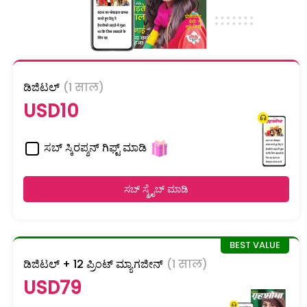
ಡಿಜಿಟಲ್
(1 साल)
USD10
ಸಬ್ ಸ್ಕಿರಪ್ಶನ್ ಗಿಫ್ಟ್ ಮಾಡಿ
ಸಬ್ ಸ್ಕ್ರೈಬ್ ಮಾಡಿ
ಡಿಜಿಟಲ್ + 12 ಪ್ರಿಂಟ್ ಮ್ಯಾಗಜೀನ್
(1 साल)
USD79