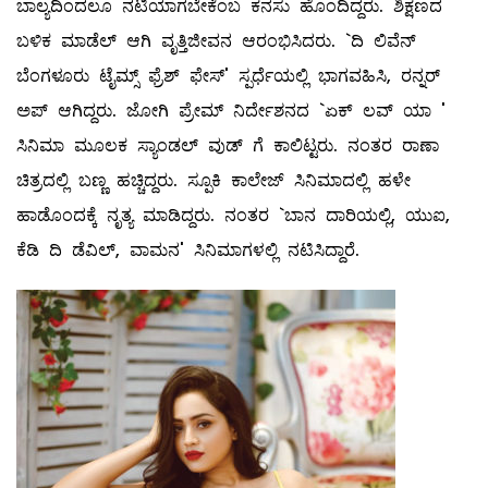
ಬಾಲ್ಯದಿಂದಲೂ ನಟಿಯಾಗಬೇಕೆಂಬ ಕನಸು ಹೊಂದಿದ್ದರು. ಶಿಕ್ಷಣದ
ಬಳಿಕ ಮಾಡೆಲ್ ‌ಆಗಿ ವೃತ್ತಿಜೀವನ ಆರಂಭಿಸಿದರು. `ದಿ ಲಿವೆನ್‌
ಬೆಂಗಳೂರು ಟೈಮ್ಸ್ ಫ್ರೆಶ್‌ ಫೇಸ್‌' ಸ್ಪರ್ಧೆಯಲ್ಲಿ ಭಾಗವಹಿಸಿ, ರನ್ನರ್‌
ಅಪ್‌ ಆಗಿದ್ದರು. ಜೋಗಿ ಪ್ರೇಮ್ ನಿರ್ದೇಶನದ `ಏಕ್‌ ಲವ್ ಯಾ '
ಸಿನಿಮಾ ಮೂಲಕ ಸ್ಯಾಂಡಲ್ ವುಡ್‌ ಗೆ ಕಾಲಿಟ್ಟರು. ನಂತರ ರಾಣಾ
ಚಿತ್ರದಲ್ಲಿ ಬಣ್ಣ ಹಚ್ಚಿದ್ದರು. ಸ್ಪೂಕಿ ಕಾಲೇಜ್‌ ಸಿನಿಮಾದಲ್ಲಿ ಹಳೇ
ಹಾಡೊಂದಕ್ಕೆ ನೃತ್ಯ ಮಾಡಿದ್ದರು. ನಂತರ `ಬಾನ ದಾರಿಯಲ್ಲಿ, ಯುಐ,
ಕೆಡಿ ದಿ ಡೆವಿಲ್, ವಾಮನ' ಸಿನಿಮಾಗಳಲ್ಲಿ ನಟಿಸಿದ್ದಾರೆ.