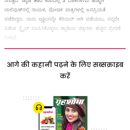
ಸಿಗುತ್ತದೆ. ಡ್ಯಾಡಿ 90ರ ಕಾಲದಲ್ಲಿ 3 ದಶಕಗಳಿಗೂ ಹೆಚ್ಚಾಗಿ
ಬಾಲಿವುಡ್‌ನಲ್ಲಿ ನಾಯಕ, ಪೋಷಕ ಪಾತ್ರಗಳಲ್ಲಿ ಜನಪ್ರಿಯತೆ
ಪಡೆದಿದ್ದರು. ನಾನು ಆ್ಯಕ್ಟಿಂಗನ್ನೇ ಕೆರಿಯರ್‌ ಆಗಿ ಪಡೆಯಲು, ನನ್ನದೇ
ವಿಶೇಷ ಸ್ಟೈಲ್ ‌ರೂಪಿಸಿಕೊಳ್ಳಲು ಡ್ಯಾಡಿಯ ಚಿತ್ರಗಳು ಹೆಚ್ಚಿನ ಪ್ರೇರಣೆ
ನೀಡಿವೆ.
आगे की कहानी पढ़ने के लिए सब्सक्राइब
करें