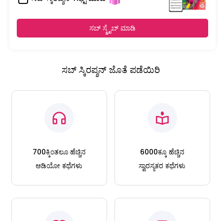
ಸಬ್ ಸ್ಕ್ರೈಬ್ ಮಾಡಿ
ಸಬ್ ಸ್ಕಿರಪ್ಶನ್ ಜೊತೆ ಪಡೆಯಿರಿ
700ಕ್ಕಿಂತಲೂ ಹೆಚ್ಚಿನ
6000ಕ್ಕೂ ಹೆಚ್ಚಿನ
ಆಡಿಯೋ ಕಥೆಗಳು
ಸ್ವಾರಸ್ಯಕರ ಕಥೆಗಳು