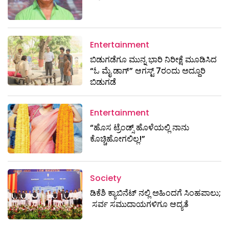
Entertainment
ಬಿಡುಗಡೆಗೂ ಮುನ್ನ ಭಾರಿ ನಿರೀಕ್ಷೆ ಮೂಡಿಸಿದ
“ಓ ಮೈ ಡಾಗ್” ಆಗಸ್ಟ್ 7ರಂದು ಅದ್ದೂರಿ
ಬಿಡುಗಡೆ
Entertainment
“ಹೊಸ ಟ್ರೆಂಡ್ಸ್ ಹೊಳೆಯಲ್ಲಿ ನಾನು
ಕೊಚ್ಚಿಹೋಗಲಿಲ್ಲ!”
Society
ಡಿಕೆಶಿ ಕ್ಯಾಬಿನೆಟ್​​​ ನಲ್ಲಿ ಅಹಿಂದಗೆ ಸಿಂಹಪಾಲು;
ಸರ್ವ ಸಮುದಾಯಗಳಿಗೂ ಆದ್ಯತೆ