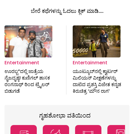
ಬೇರೆ ಕಥೆಗಳನ್ನು ಓದಲು ಕ್ಲಿಕ್ ಮಾಡಿ....
Entertainment
Entertainment
ಊರಬ್ಬ”ದಲ್ಲಿ ಜಾತ್ರೆಯ
ಯೂಟ್ಯೂಬ್‌ನಲ್ಲಿ ಕ್ವಾರ್ಟರ್
ನೈಜದೃಶ್ಯ! ಕುಣಿಗಲ್ ಶಾಸಕ
ಮಿಲಿಯನ್ ವೀಕ್ಷಣೆಗಳನ್ನು
ರಂಗನಾಥ್ ರಿಂದ ಟ್ರೈಲರ್
ದಾಟಿದ ಪ್ರಶಸ್ತಿ ವಿಜೇತ ಕನ್ನಡ
ಬಿಡುಗಡೆ
ಕಿರುಚಿತ್ರ ‘ಮೌನ ರಾಗ’
ಗೃಹಶೋಭಾ ವತಿಯಿಂದ