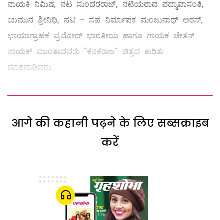
ನಾಯಕಿ ನಿಮಿಷ, ನಟ ಸುಂದರರಾಜ್, ನಟಿಯರಾದ ಪದ್ಮಾವಾಸಂತಿ,
ಯಮುನ ಶ್ರೀನಿಧಿ, ನಟ - ಸಹ ನಿರ್ಮಾಪಕ ಮಂಜುನಾಥ್ ಅರಸ್,
ಛಾಯಾಗ್ರಾಹಕ ಪ್ರಮೋದ್ ಭಾರತೀಯ ಹಾಗೂ ಗಾಯಕ ಚೇತನ್
ನಾಯಕ್ ಮುಂತಾದವರು "ಕನಕರಾಜ" ಚಿತ್ರದ ಕುರಿತು
ಮಾತನಾಡಿದರು.
आगे की कहानी पढ़ने के लिए सब्सक्राइब
करें