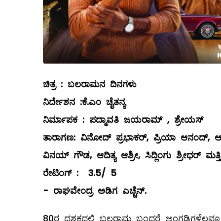
ಚಿತ್ರ
:
ಬಲರಾಮನ
ದಿನಗಳು
ನಿರ್ದೇಶನ
:
ಕೆ
.
ಎಂ
ಚೈತನ್ಯ
ನಿರ್ಮಾಪಕ
:
ಪದ್ಮಾವತಿ
ಜಯರಾಮ್
,
ಶ್ರೇಯಸ್
ತಾರಾಗಣ
:
ವಿನೋದ್
ಪ್ರಭಾಕರ್
,
ಪ್ರಿಯಾ
ಆನಂದ್
,
ಆ
ವಿನಯ್
ಗೌಡ
,
ಆದಿತ್ಯ
ಆಶ್ರೀ
,
ಸಿದ್ಲಿಂಗು
ಶ್ರೀಧರ್
ಮತ್ತ
ರೇಟಿಂಗ್
:
3.5/ 5
-
ರಾಘವೇಂದ್ರ
ಅಡಿಗ
ಎಚ್ಚೆನ್
.
80ರ ದಶಕದಲ್ಲಿ ಬಲರಾಮ ಬಂದರೆ ಅಂಗಡಿಗಳೆಲ್ಲವೂ ಬಂ