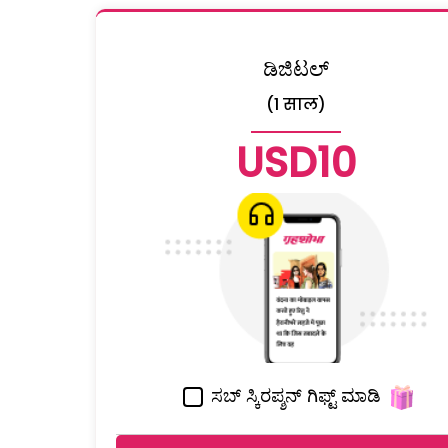
ಡಿಜಿಟಲ್
(1 साल)
USD10
ಸಬ್ ಸ್ಕಿರಪ್ಶನ್ ಗಿಫ್ಟ್ ಮಾಡಿ