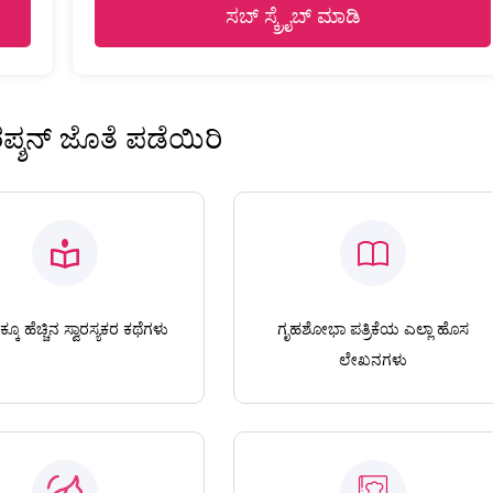
ಸಬ್ ಸ್ಕ್ರೈಬ್ ಮಾಡಿ
ಿರಪ್ಶನ್ ಜೊತೆ ಪಡೆಯಿರಿ
ಕೂ ಹೆಚ್ಚಿನ ಸ್ವಾರಸ್ಯಕರ ಕಥೆಗಳು
ಗೃಹಶೋಭಾ ಪತ್ರಿಕೆಯ ಎಲ್ಲಾ ಹೊಸ
ಲೇಖನಗಳು