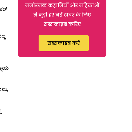
मनोरंजक कहानियों और महिलाओं
ಕರ್
से जुड़ी हर नई खबर के लिए
सब्सक्राइब करिए
್ದ
सब्सक्राइब करें
್ಯಾಯ
ರಾಮ,
ು