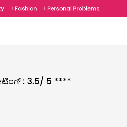
⚲
BSCRIBE
Login
ty
Fashion
Personal Problems
⚲
ಿಂಗ್ : 3.5/ 5 ****