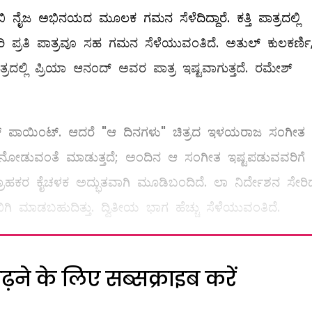
 ನೈಜ ಅಭಿನಯದ ಮೂಲಕ ಗಮನ ಸೆಳೆದಿದ್ದಾರೆ. ಕತ್ತಿ ಪಾತ್ರದಲ್ಲಿ
ಿ ಪ್ರತಿ ಪಾತ್ರವೂ ಸಹ ಗಮನ ಸೆಳೆಯುವಂತಿದೆ. ಅತುಲ್ ಕುಲಕರ್ಣಿ
್ರದಲ್ಲಿ ಪ್ರಿಯಾ ಆನಂದ್ ಅವರ ಪಾತ್ರ ಇಷ್ಟವಾಗುತ್ತದೆ. ರಮೇಶ್
ಲಸ್ ಪಾಯಿಂಟ್. ಆದರೆ "ಆ ದಿನಗಳು" ಚಿತ್ರದ ಇಳಯರಾಜ ಸಂಗೀತ
್ತೆ ನೋಡುವಂತೆ ಮಾಡುತ್ತದೆ; ಅಂದಿನ ಆ ಸಂಗೀತ ಇಷ್ಟಪಡುವವರಿಗೆ
ರಾಹಕರ ಕೈಚಳಕ ಅದ್ಭುತವಾಗಿ ಮೂಡಿಬಂದಿದೆ. ಲಾ ನಿರ್ದೇಶನ ಸೇರಿ
ಟು ಬಿಗಿ ಮಾಡಬಹುದಿತ್ತು. ದ್ವಿತೀಯ ಭಾಗ ಹೆಚ್ಚು ಸೆಳೆಯುವಂತಿದೆ.
ने के लिए सब्सक्राइब करें