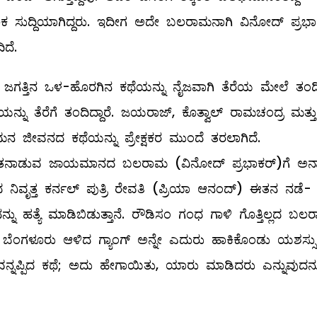
 ಸುದ್ದಿಯಾಗಿದ್ದರು. ಇದೀಗ ಅದೇ ಬಲರಾಮನಾಗಿ ವಿನೋದ್ ಪ್ರಭಾ
ದೆ.
ಗತ್ತಿನ ಒಳ-ಹೊರಗಿನ ಕಥೆಯನ್ನು ನೈಜವಾಗಿ ತೆರೆಯ ಮೇಲೆ ತಂದಿದ
ಯನ್ನು ತೆರೆಗೆ ತಂದಿದ್ದಾರೆ. ಜಯರಾಜ್, ಕೊತ್ವಾಲ್ ರಾಮಚಂದ್ರ ಮತ್ತು
ಮನ ಜೀವನದ ಕಥೆಯನ್ನು ಪ್ರೇಕ್ಷಕರ ಮುಂದೆ ತರಲಾಗಿದೆ.
್ಲಿ ಮಾತನಾಡುವ ಜಾಯಮಾನದ ಬಲರಾಮ (ವಿನೋದ್ ಪ್ರಭಾಕರ್)ಗೆ ಅನ
ವದ ನಿವೃತ್ತ ಕರ್ನಲ್ ಪುತ್ರಿ ರೇವತಿ (ಪ್ರಿಯಾ ಆನಂದ್) ಈತನ ನಡೆ-
್ನು ಹತ್ಯೆ ಮಾಡಿಬಿಡುತ್ತಾನೆ. ರೌಡಿಸಂ ಗಂಧ ಗಾಳಿ ಗೊತ್ತಿಲ್ಲದ ಬಲ
ೆಂಗಳೂರು ಆಳಿದ ಗ್ಯಾಂಗ್ ಅನ್ನೇ ಎದುರು ಹಾಕಿಕೊಂಡು ಯಶಸ್ಸು
ನ್ನಪ್ಪಿದ ಕಥೆ; ಅದು ಹೇಗಾಯಿತು, ಯಾರು ಮಾಡಿದರು ಎನ್ನುವುದನ್ನ