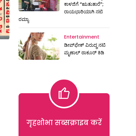
ಕಾಳಜಿಗೆ “ಋತುತಾರೆ”;
ರಾಯಭಾರಿಯಾಗಿ ನಟಿ
ರಮ್ಯಾ
Entertainment
ಡೀಪ್‌ಫೇಕ್ ವಿರುದ್ಧ ನಟಿ
ಮೃಣಾಲ್ ಠಾಕೂರ್ ಕಿಡಿ
गृहशोभा सब्सक्राइब करें