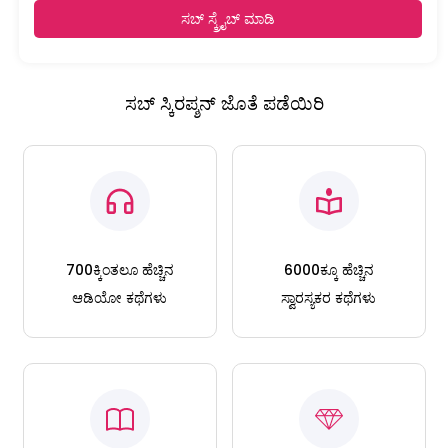
ಸಬ್ ಸ್ಕ್ರೈಬ್ ಮಾಡಿ
ಸಬ್ ಸ್ಕಿರಪ್ಶನ್ ಜೊತೆ ಪಡೆಯಿರಿ
700ಕ್ಕಿಂತಲೂ ಹೆಚ್ಚಿನ
6000ಕ್ಕೂ ಹೆಚ್ಚಿನ
ಆಡಿಯೋ ಕಥೆಗಳು
ಸ್ವಾರಸ್ಯಕರ ಕಥೆಗಳು