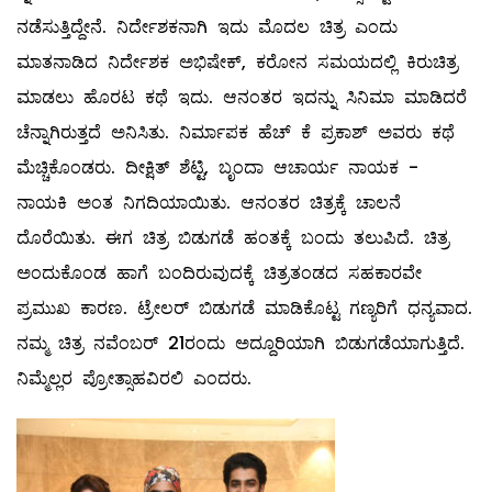
ನಡೆಸುತ್ತಿದ್ದೇನೆ. ನಿರ್ದೇಶಕನಾಗಿ ಇದು ಮೊದಲ ಚಿತ್ರ ಎಂದು
ಮಾತನಾಡಿದ ನಿರ್ದೇಶಕ ಅಭಿಷೇಕ್, ಕರೋನ ಸಮಯದಲ್ಲಿ ಕಿರುಚಿತ್ರ
ಮಾಡಲು ಹೊರಟ ಕಥೆ ಇದು. ಆನಂತರ ಇದನ್ನು ಸಿನಿಮಾ ಮಾಡಿದರೆ
ಚೆನ್ನಾಗಿರುತ್ತದೆ ಅನಿಸಿತು. ನಿರ್ಮಾಪಕ ಹೆಚ್ ಕೆ ಪ್ರಕಾಶ್ ಅವರು ಕಥೆ
ಮೆಚ್ಚಿಕೊಂಡರು. ದೀಕ್ಷಿತ್ ಶೆಟ್ಟಿ, ಬೃಂದಾ ಆಚಾರ್ಯ ನಾಯಕ -
ನಾಯಕಿ ಅಂತ ನಿಗದಿಯಾಯಿತು. ಆನಂತರ ಚಿತ್ರಕ್ಕೆ ಚಾಲನೆ
ದೊರೆಯಿತು. ಈಗ ಚಿತ್ರ ಬಿಡುಗಡೆ ಹಂತಕ್ಕೆ ಬಂದು ತಲುಪಿದೆ. ಚಿತ್ರ
ಅಂದುಕೊಂಡ ಹಾಗೆ ಬಂದಿರುವುದಕ್ಕೆ ಚಿತ್ರತಂಡದ ಸಹಕಾರವೇ
ಪ್ರಮುಖ ಕಾರಣ. ಟ್ರೇಲರ್ ಬಿಡುಗಡೆ ಮಾಡಿಕೊಟ್ಟ ಗಣ್ಯರಿಗೆ ಧನ್ಯವಾದ.
ನಮ್ಮ ಚಿತ್ರ ನವೆಂಬರ್ 21ರಂದು ಅದ್ದೂರಿಯಾಗಿ ಬಿಡುಗಡೆಯಾಗುತ್ತಿದೆ.
ನಿಮ್ಮೆಲ್ಲರ ಪ್ರೋತ್ಸಾಹವಿರಲಿ ಎಂದರು.