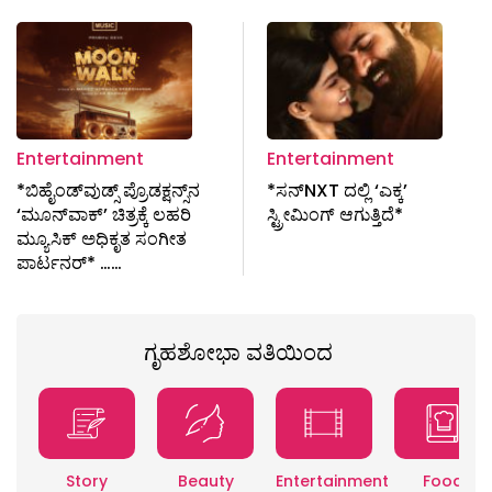
Entertainment
Entertainment
*ಬಿಹೈಂಡ್‌ವುಡ್ಸ್‌ ಪ್ರೊಡಕ್ಷನ್ಸ್‌ನ
*ಸನ್‌NXT ದಲ್ಲಿ ‘ಎಕ್ಕ’
‘ಮೂನ್‌ವಾಕ್’ ಚಿತ್ರಕ್ಕೆ ಲಹರಿ
ಸ್ಟ್ರೀಮಿಂಗ್ ಆಗುತ್ತಿದೆ*
ಮ್ಯೂಸಿಕ್ ಅಧಿಕೃತ ಸಂಗೀತ
ಪಾರ್ಟನರ್‌* ……
ಗೃಹಶೋಭಾ ವತಿಯಿಂದ
Story
Beauty
Entertainment
Food