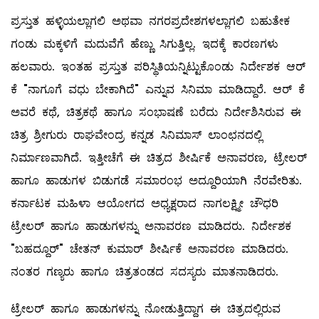
ಪ್ರಸ್ತುತ ಹಳ್ಳಿಯಲ್ಲಾಗಲಿ ಅಥವಾ ನಗರಪ್ರದೇಶಗಳಲ್ಲಾಗಲಿ ಬಹುತೇಕ
ಗಂಡು ಮಕ್ಕಳಿಗೆ ಮದುವೆಗೆ ಹೆಣ್ಣು ಸಿಗುತ್ತಿಲ್ಲ. ಇದಕ್ಕೆ ಕಾರಣಗಳು
ಹಲವಾರು. ಇಂತಹ ಪ್ರಸ್ತುತ ಪರಿಸ್ಥಿತಿಯನ್ನಿಟ್ಟುಕೊಂಡು ನಿರ್ದೇಶಕ ಆರ್
ಕೆ "ನಾಗೂಗೆ ವಧು ಬೇಕಾಗಿದೆ" ಎನ್ನುವ ಸಿನಿಮಾ‌ ಮಾಡಿದ್ದಾರೆ. ಆರ್ ಕೆ
ಅವರೆ ಕಥೆ, ಚಿತ್ರಕಥೆ ಹಾಗೂ ಸಂಭಾಷಣೆ ಬರೆದು ನಿರ್ದೇಶಿಸಿರುವ ಈ
ಚಿತ್ರ ಶ್ರೀಗುರು ರಾಘವೇಂದ್ರ ಕನ್ನಡ ಸಿನಿಮಾಸ್ ಲಾಂಛನದಲ್ಲಿ
ನಿರ್ಮಾಣವಾಗಿದೆ. ಇತ್ತೀಚೆಗೆ ಈ ಚಿತ್ರದ ಶೀರ್ಷಿಕೆ ಅನಾವರಣ, ಟ್ರೇಲರ್
ಹಾಗೂ ಹಾಡುಗಳ ಬಿಡುಗಡೆ ಸಮಾರಂಭ ಅದ್ದೂರಿಯಾಗಿ ನೆರವೇರಿತು.
ಕರ್ನಾಟಕ ಮಹಿಳಾ ಆಯೋಗದ ಅಧ್ಯಕ್ಷರಾದ ನಾಗಲಕ್ಷ್ಮೀ ಚೌಧರಿ
ಟ್ರೇಲರ್ ಹಾಗೂ ಹಾಡುಗಳನ್ನು ಅನಾವರಣ ಮಾಡಿದರು. ನಿರ್ದೇಶಕ
"ಬಹದ್ದೂರ್" ಚೇತನ್ ಕುಮಾರ್ ಶೀರ್ಷಿಕೆ ಅನಾವರಣ ಮಾಡಿದರು.
ನಂತರ ಗಣ್ಯರು ಹಾಗೂ ಚಿತ್ರತಂಡದ ಸದಸ್ಯರು ಮಾತನಾಡಿದರು.
ಟ್ರೇಲರ್ ಹಾಗೂ ಹಾಡುಗಳನ್ನು ನೋಡುತ್ತಿದ್ದಾಗ ಈ ಚಿತ್ರದಲ್ಲಿರುವ