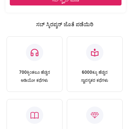
ಸಬ್ ಸ್ಕ್ರೈಬ್ ಮಾಡಿ
ಸಬ್ ಸ್ಕಿರಪ್ಶನ್ ಜೊತೆ ಪಡೆಯಿರಿ
700ಕ್ಕಿಂತಲೂ ಹೆಚ್ಚಿನ
6000ಕ್ಕೂ ಹೆಚ್ಚಿನ
ಆಡಿಯೋ ಕಥೆಗಳು
ಸ್ವಾರಸ್ಯಕರ ಕಥೆಗಳು