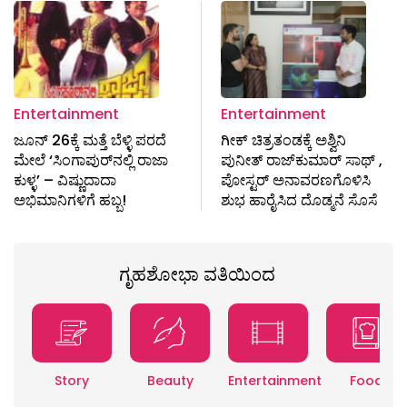
Entertainment
Entertainment
ಜೂನ್ 26ಕ್ಕೆ ಮತ್ತೆ ಬೆಳ್ಳಿ ಪರದೆ
ಗೀಕ್ ಚಿತ್ರತಂಡಕ್ಕೆ ಅಶ್ವಿನಿ
ಮೇಲೆ ‘ಸಿಂಗಾಪುರ್‌ನಲ್ಲಿ ರಾಜಾ
ಪುನೀತ್ ರಾಜ್‌ಕುಮಾರ್ ಸಾಥ್ ,
ಕುಳ್ಳ’ – ವಿಷ್ಣುದಾದಾ
ಪೋಸ್ಟರ್ ಅನಾವರಣಗೊಳಿಸಿ
ಅಭಿಮಾನಿಗಳಿಗೆ ಹಬ್ಬ!
ಶುಭ ಹಾರೈಸಿದ ದೊಡ್ಮನೆ ಸೊಸೆ
ಗೃಹಶೋಭಾ ವತಿಯಿಂದ
Story
Beauty
Entertainment
Food