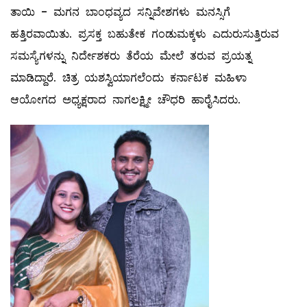
ತಾಯಿ - ಮಗನ ಬಾಂಧವ್ಯದ ಸನ್ನಿವೇಶಗಳು ಮನಸ್ಸಿಗೆ
ಹತ್ತಿರವಾಯಿತು. ಪ್ರಸಕ್ತ ಬಹುತೇಕ ಗಂಡುಮಕ್ಕಳು ಎದುರುಸುತ್ತಿರುವ
ಸಮಸ್ಯೆಗಳನ್ನು ನಿರ್ದೇಶಕರು ತೆರೆಯ ಮೇಲೆ ತರುವ ಪ್ರಯತ್ನ
ಮಾಡಿದ್ದಾರೆ. ಚಿತ್ರ ಯಶಸ್ವಿಯಾಗಲೆಂದು ಕರ್ನಾಟಕ ಮಹಿಳಾ
ಆಯೋಗದ ಅಧ್ಯಕ್ಷರಾದ ನಾಗಲಕ್ಷ್ಮೀ ಚೌಧರಿ ಹಾರೈಸಿದರು.