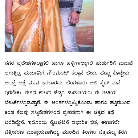
ನಗರ ಪ್ರದೇಶಗಳಲ್ಲಾಗಲಿ ಹಾಗೂ ಹಳ್ಳಿಗಳಲ್ಲಾಗಲಿ ಹುಡುಗರಿಗೆ ಮದುವೆ
ಆಗುತ್ತಿಲ್ಲ. ಹುಡುಗನಿಗೆ ಗೌರಮೆಂಟ್ ಕೆಲ್ಸಾನೆ ಬೇಕು. ಹೆಣ್ಣು ಕೊಡ್ಬೇಕು
ಅಂದ್ರೆ ಅತ್ತೆ ಮಾವ ಇರಬಾರದು. ಬೆಂಗಳೂರು ಅಲ್ಲಿ ಸೈಟ್ ಮನೆ
ಇರಬೇಕು. ಈಗಿನ ಕಾಲದ ಹೆಚ್ಚಿನ ಹುಡುಗಿಯರು ಈ ರೀತಿಯ
ಬೇಡಿಕೆಗಳನ್ನಿಡುತ್ತಾರೆ. ಈ ಅಂಶಗಳನ್ನಿಟ್ಟುಕೊಂಡು ಹಾಗೂ ಹತ್ತಿರದಿಂದ
ಕಂಡ ಕೆಲವು ಸನ್ನಿವೇಶಗಳಿಂದ ಪ್ರೇರಿತನಾಗಿ ಈ ಚಿತ್ರದ ಕಥೆ
ಬರೆದಿದ್ದೇನೆ. ಇದೊಂದು ನೈಜಘಟನೆ ಆಧಾರಿತ ಚಿತ್ರ. ಈಗಾಗಲೇ
ಚಿತ್ರೀಕರಣ ಮುಕ್ತಾಯವಾಗಿದ್ದು, ಮುಂದಿನ ತಿಂಗಳು ಚಿತ್ರವನ್ನು ತೆರೆಗೆ