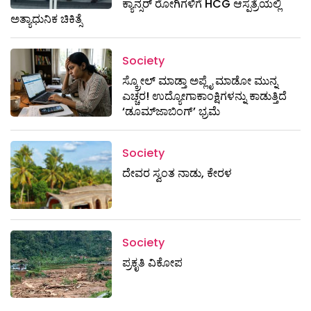
ಕ್ಯಾನ್ಸರ್ ರೋಗಿಗಳಿಗೆ HCG ಆಸ್ಪತ್ರೆಯಲ್ಲಿ
ಅತ್ಯಾಧುನಿಕ ಚಿಕಿತ್ಸೆ
Society
ಸ್ಕ್ರೋಲ್ ಮಾಡ್ತಾ ಅಪ್ಲೈ ಮಾಡೋ ಮುನ್ನ
ಎಚ್ಚರ! ಉದ್ಯೋಗಾಕಾಂಕ್ಷಿಗಳನ್ನು ಕಾಡುತ್ತಿದೆ
‘ಡೂಮ್‌ಜಾಬಿಂಗ್’ ಭ್ರಮೆ
Society
ದೇವರ ಸ್ವಂತ ನಾಡು, ಕೇರಳ
Society
ಪ್ರಕೃತಿ ವಿಕೋಪ