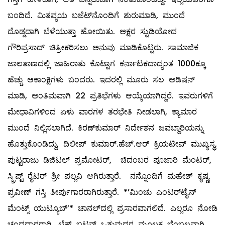
ಬಂದಿದೆ. ಮಿತವ್ಯಯ ಬಜೆಟ್‌ನೊಂದಿಗೆ ಶುರುಮಾಡಿ, ಮುಂದೆ
ದೊಡ್ಡದಾಗಿ ಬೆಳೆಯುತ್ತಾ ಹೋಯಿತು. ಅಕ್ಷರ ಸ್ಟುಡಿಯೋದ
ಗೌರಿಪ್ರಸಾದ್ ಚಿತ್ರೀಕರಿಸಲು ಅನುವು ಮಾಡಿಕೊಟ್ಟರು. ಸಾಮಾಜಿಕ
ಜಾಲತಾಣದಲ್ಲಿ ಜಾಹಿರಾತು ಕೊಟ್ಟಾಗ ಕರ್ನಾಟಕದಾದ್ಯಂತ 1000ಕ್ಕೂ
ಹೆಚ್ಚು ಆಕಾಂಕ್ಷಿಗಳು ಬಂದರು. ಇದರಲ್ಲಿ ಮೂರು ಸಲ ಅಡಿಷನ್
ಮಾಡಿ, ಅಂತಿಮವಾಗಿ 22 ಪ್ರತಿಭೆಗಳು ಆಯ್ಕೆಯಾಗಿದ್ದರೆ. ಇವರುಗಳಿಗೆ
ಮೇಧಾವಿಗಳಿಂದ ಏಳು ವಾರಗಳ ತರಭೇತಿ ನೀಡಲಾಗಿ, ಕ್ಯಾಮಾರ
ಮುಂದೆ ನಿಲ್ಲಿಸಲಾಗಿದೆ. ಕಿರಣ್‌ಕುಮಾರ್ ನಿರ್ದೇಶನ ಜವಬ್ದಾರಿಯನ್ನು
ಹೊತ್ತುಕೊಂಡಿದ್ದು, ದಿಲೀಪ್ ಕುಮಾರ್.ಹೆಚ್.ಆರ್ ಕ್ರಿಯಟೀವ್ ಮುಖ್ಯಸ್ಥ,
ಪುಟ್ಟರಾಜು ಡಿಜಿಟಲ್ ಪ್ರಮೋಟರ್, ಚಿದಂಬರ ಪೂಜಾರಿ ಮೆಂಟರ್,
ಸ್ಕ್ರಿಪ್ಟ್ ರೈಟರ್ ಶ್ರೀ ಪಲ್ಲವಿ ಆಗಿರುತ್ತಾರೆ. ನನ್ನೊಂದಿಗೆ ಮಹೇಶ್ ಕೃಷ್ಣ,
ಪ್ರವೀಣ್ ಗಸ್ತಿ ತೀರ್ಪುಗಾರರಾಗಿರುತ್ತಾರೆ. *’ಮಿಂಚು ಎಂಟರ್‌ಟೈನ್
ಮೆಂಟ್ಸ್ ಯುಟ್ಯೂಬ್’* ಚಾನಲ್‌ದಲ್ಲಿ ಪ್ರಸಾರವಾಗಲಿದೆ. ಎಲ್ಲರೂ ನೋಡಿ
ಚಂದದಾರರಾಗಿ, ಲೈಕ್ ಬಟನ್ ಒತ್ತುವುದರ ಮೂಲಕ ಬೆಂಬಲವಾಗಿ