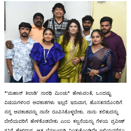
*’ಮಹಾನ್ ಕಿಲಾಡಿ’ ಸಾರಥಿ ಮಿಂಚು* ಹೇಳುವಂತೆ, ಒಂದಷ್ಟು
ವಿಷಯಗಳಿಂದ ಅವಕಾಶಗಳು ಇಲ್ಲದೆ ಇರುವಾಗ, ಹೊಸತನದೊಂದಿಗೆ
ನನ್ನ ಅವಕಾಶವನ್ನು ನಾನೇ ರೂಪಿಸಿಕೊಳ್ಳಬೇಕು. ನಾನು ಕಲಿತುದನ್ನು
ಬೇರೆಯವರಿಗೆ ಹೇಳಿಕೊಡಬೇಕು ಎಂಬ ಕಲ್ಪನೆಯನ್ನು ಗೆಳಯ ಪ್ರವೀಣ್
ಗಸ್ತಿಗೆ ಹೇಳಿದಾಗ, ಆತ ಬೆನ್ನಲುಬಾಗಿ ನಿಂತುಕೊಂಡಿದ್ದೇ ಇಲ್ಲಿಯವರೆಗೂ