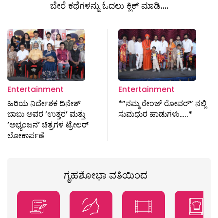
ಬೇರೆ ಕಥೆಗಳನ್ನು ಓದಲು ಕ್ಲಿಕ್ ಮಾಡಿ....
Entertainment
Entertainment
ಹಿರಿಯ ನಿರ್ದೇಶಕ ದಿನೇಶ್
*”ನಮ್ಮ ರೇಂಜ್ ರೋವರ್” ನಲ್ಲಿ
ಬಾಬು ಅವರ ’ಉತ್ತರ’ ಮತ್ತು
ಸುಮಧುರ ಹಾಡುಗಳು…..*
’ಅಭ್ಯಂಜನ’ ಚಿತ್ರಗಳ ಟ್ರೇಲರ್
ಲೋಕಾರ್ಪಣೆ
ಗೃಹಶೋಭಾ ವತಿಯಿಂದ