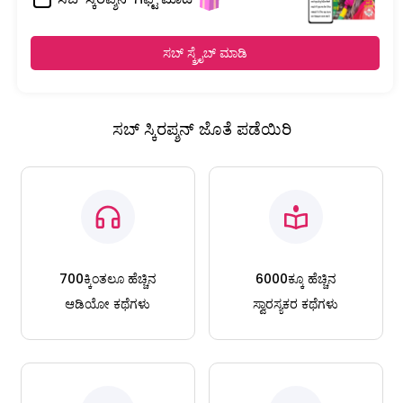
ಸಬ್ ಸ್ಕ್ರೈಬ್ ಮಾಡಿ
ಸಬ್ ಸ್ಕಿರಪ್ಶನ್ ಜೊತೆ ಪಡೆಯಿರಿ
700ಕ್ಕಿಂತಲೂ ಹೆಚ್ಚಿನ
6000ಕ್ಕೂ ಹೆಚ್ಚಿನ
ಆಡಿಯೋ ಕಥೆಗಳು
ಸ್ವಾರಸ್ಯಕರ ಕಥೆಗಳು