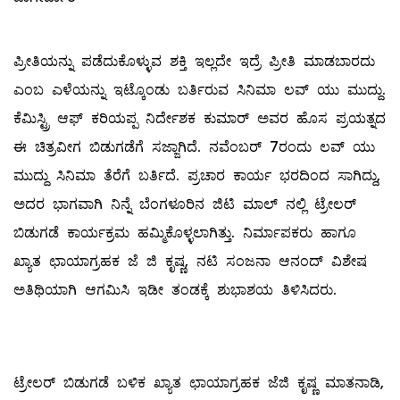
ಪ್ರೀತಿಯನ್ನು ಪಡೆದುಕೊಳ್ಳುವ ಶಕ್ತಿ ಇಲ್ಲದೇ ಇದ್ರೆ ಪ್ರೀತಿ ಮಾಡಬಾರದು
ಎಂಬ ಎಳೆಯನ್ನು ಇಟ್ಕೊಂಡು ಬರ್ತಿರುವ ಸಿನಿಮಾ ಲವ್ ಯು ಮುದ್ದು.
ಕೆಮಿಸ್ಟ್ರಿ ಆಫ್ ಕರಿಯಪ್ಪ ನಿರ್ದೇಶಕ ಕುಮಾರ್ ಅವರ ಹೊಸ ಪ್ರಯತ್ನದ
ಈ ಚಿತ್ರವೀಗ ಬಿಡುಗಡೆಗೆ ಸಜ್ಜಾಗಿದೆ. ನವೆಂಬರ್ 7ರಂದು ಲವ್ ಯು
ಮುದ್ದು ಸಿನಿಮಾ ತೆರೆಗೆ ಬರ್ತಿದೆ. ಪ್ರಚಾರ ಕಾರ್ಯ ಭರದಿಂದ ಸಾಗಿದ್ದು,
ಅದರ ಭಾಗವಾಗಿ ನಿನ್ನೆ ಬೆಂಗಳೂರಿನ ಜಿಟಿ ಮಾಲ್ ನಲ್ಲಿ ಟ್ರೇಲರ್
ಬಿಡುಗಡೆ ಕಾರ್ಯಕ್ರಮ ಹಮ್ಮಿಕೊಳ್ಳಲಾಗಿತ್ತು. ನಿರ್ಮಾಪಕರು ಹಾಗೂ
ಖ್ಯಾತ ಛಾಯಾಗ್ರಹಕ ಜೆ ಜಿ ಕೃಷ್ಣ, ನಟಿ ಸಂಜನಾ ಆನಂದ್ ವಿಶೇಷ
ಅತಿಥಿಯಾಗಿ ಆಗಮಿಸಿ ಇಡೀ ತಂಡಕ್ಕೆ ಶುಭಾಶಯ ತಿಳಿಸಿದರು.
ಟ್ರೇಲರ್ ಬಿಡುಗಡೆ ಬಳಿಕ ಖ್ಯಾತ ಛಾಯಾಗ್ರಹಕ ಜೆಜಿ ಕೃಷ್ಣ ಮಾತನಾಡಿ,