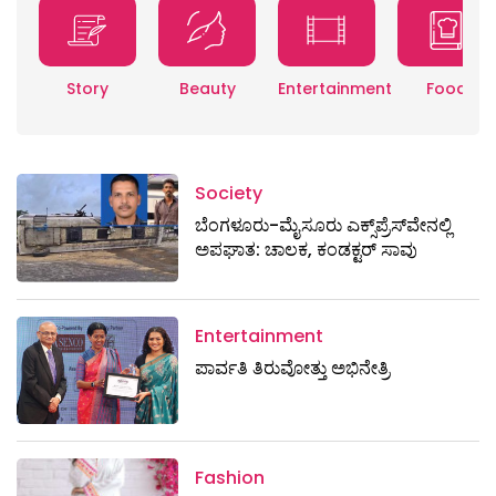
Story
Beauty
Entertainment
Food
Society
ಬೆಂಗಳೂರು-ಮೈಸೂರು ಎಕ್ಸ್​ಪ್ರೆಸ್‌ವೇನಲ್ಲಿ
ಅಪಘಾತ: ಚಾಲಕ, ಕಂಡಕ್ಟರ್ ಸಾವು
Entertainment
ಪಾರ್ವತಿ ತಿರುವೋತ್ತು ಅಭಿನೇತ್ರಿ
Fashion