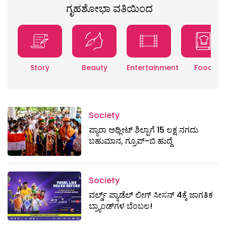
ಗೃಹಶೋಭಾ ವತಿಯಿಂದ
Story
Beauty
Entertainment
Food
Society
ಪ್ಯಾರಾ ಅಥ್ಲೀಟ್ ಶಿಲ್ಪಾಗೆ 15 ಲಕ್ಷ ನಗದು
ಬಹುಮಾನ, ಗ್ರೂಪ್-ಬಿ ಹುದ್ದೆ
Society
ವರ್ಲ್ಡ್ ಪ್ಯಾಡೆಲ್ ಲೀಗ್ ಸೀಸನ್ 4ಕ್ಕೆ ಜಾಗತಿಕ
ಬ್ರ್ಯಾಂಡ್‌ಗಳ ಬೆಂಬಲ!