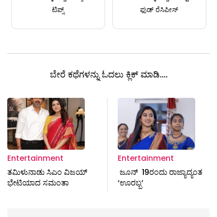
ಟಿಪ್ಸ್
ಫುಡ್ ರೆಸಿಪೀಸ್
ಬೇರೆ ಕಥೆಗಳನ್ನು ಓದಲು ಕ್ಲಿಕ್ ಮಾಡಿ....
Entertainment
Entertainment
ತಮಿಳುನಾಡು ಸಿಎಂ ವಿಜಯ್
ಜೂನ್ 19ರಂದು ರಾಜ್ಯಾದ್ಯಂತ
ಭೇಟಿಯಾದ ಸಮಂತಾ
‘ಊರಬ್ಬ’