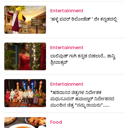
Entertainment
‘ಹಳ್ಳಿ ಪವರ್ ರಿಲೋಡೆಡ್ ‘ ಜೀ ಕನ್ನಡದಲ್ಲಿ
Entertainment
ಬಾಲಿವುಡ್ ಗಾಗಿ ಕನ್ನಡ ಬಿಡಲಾರೆ… ಶಾನ್ವಿ
ಶ್ರೀವಾತ್ಸವ್
Entertainment
*ಹರಿದಾಸರ ಚಿತ್ರಗಳ ನಿರ್ದೇಶಕ
ಮಧುಸೂದನ್ ಹವಾಲ್ದಾರ್ ನಿರ್ದೇಶನದ
ಮುಂದಿನ ಚಿತ್ರ “ನಮ್ಮ ರಾಯರು”…….
Food