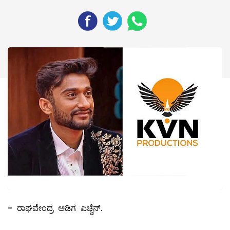
- ರಾಘವೇಂದ್ರ ಅಡಿಗ ಎಚ್ಚೆನ್.