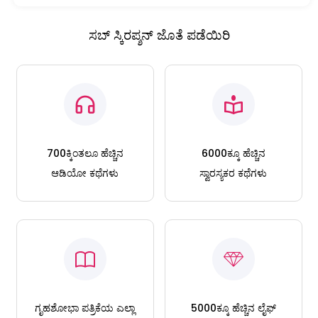
ಸಬ್ ಸ್ಕಿರಪ್ಶನ್ ಜೊತೆ ಪಡೆಯಿರಿ
700ಕ್ಕಿಂತಲೂ ಹೆಚ್ಚಿನ
6000ಕ್ಕೂ ಹೆಚ್ಚಿನ
ಆಡಿಯೋ ಕಥೆಗಳು
ಸ್ವಾರಸ್ಯಕರ ಕಥೆಗಳು
ಗೃಹಶೋಭಾ ಪತ್ರಿಕೆಯ ಎಲ್ಲಾ
5000ಕ್ಕೂ ಹೆಚ್ಚಿನ ಲೈಫ್