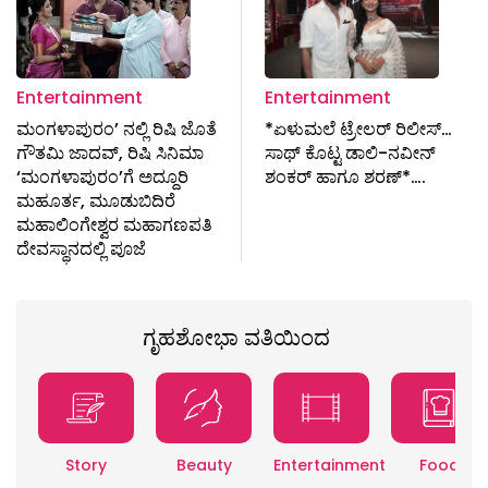
Entertainment
Entertainment
ಮಂಗಳಾಪುರಂ’ ನಲ್ಲಿ ರಿಷಿ ಜೊತೆ
*ಏಳುಮಲೆ ಟ್ರೇಲರ್ ರಿಲೀಸ್…
ಗೌತಮಿ ಜಾದವ್, ರಿಷಿ ಸಿನಿಮಾ
ಸಾಥ್ ಕೊಟ್ಟ ಡಾಲಿ-ನವೀನ್
‘ಮಂಗಳಾಪುರಂ’ಗೆ ಅದ್ದೂರಿ
ಶಂಕರ್ ಹಾಗೂ ಶರಣ್*….
ಮಹೂರ್ತ, ಮೂಡುಬಿದಿರೆ
ಮಹಾಲಿಂಗೇಶ್ವರ ಮಹಾಗಣಪತಿ
ದೇವಸ್ಥಾನದಲ್ಲಿ ಪೂಜೆ
ಗೃಹಶೋಭಾ ವತಿಯಿಂದ
Story
Beauty
Entertainment
Food