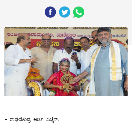
- ರಾಘವೇಂದ್ರ ಅಡಿಗ ಎಚ್ಚೆನ್.