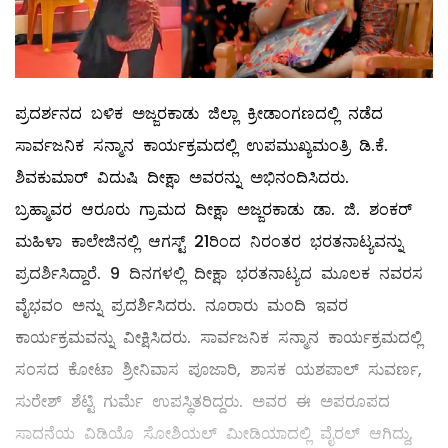
ಪ್ರದರ್ಶನದ ಬಳಿಕ ಅಜ್ಜರಕಾಡು ಜಿಲ್ಲಾ ಕ್ರೀಡಾಂಗಣದಲ್ಲಿ ನಡೆದ
ಸಾರ್ವಜನಿಕ ಸನ್ಮಾನ ಕಾರ್ಯಕ್ರಮದಲ್ಲಿ ಉಪಮುಖ್ಯಮಂತ್ರಿ ಡಿ.ಕೆ.
ಶಿವಕುಮಾರ್ ವಿದುಷಿ ದೀಕ್ಷಾ ಅವರನ್ನು ಅಭಿನಂದಿಸಿದರು.
ಬ್ರಹ್ಮಾವರ ಆರೂರು ಗ್ರಾಮದ ದೀಕ್ಷಾ ಅಜ್ಜರಕಾಡು ಡಾ. ಜಿ. ಶಂಕರ್
ಮಹಿಳಾ ಕಾಲೇಜಿನಲ್ಲಿ ಆಗಸ್ಟ್ 21ರಿಂದ ನಿರಂತರ ಭರತನಾಟ್ಯವನ್ನು
ಪ್ರದರ್ಶಿಸಿದ್ದಾರೆ. 9 ದಿನಗಳಲ್ಲಿ ದೀಕ್ಷಾ ಭರತನಾಟ್ಯದ ಮೂಲಕ ನವರಸ
ವೈಭವಂ ಅನ್ನು ಪ್ರದರ್ಶಿಸಿದರು. ನೂರಾರು ಮಂದಿ ಇವರ
ಕಾರ್ಯಕ್ರಮವನ್ನು ವೀಕ್ಷಿಸಿದರು. ಸಾರ್ವಜನಿಕ ಸನ್ಮಾನ ಕಾರ್ಯಕ್ರಮದಲ್ಲಿ
ಸಂಸದ ಕೋಟಾ ಶ್ರೀನಿವಾಸ ಪೂಜಾರಿ, ಶಾಸಕ ಯಶಪಾಲ್ ಸುವರ್ಣ,
ಸುರೇಶ್ ಶೆಟ್ಟಿ ಗುರ್ಮೆ ಉಪಸ್ಥಿತರಿದ್ದರು. ಅವರ ಈ ಅಪರೂಪದ
ಸಾದನೆಯ ವಿಡಿಯೊ ಸೋಶಿಯಲ್‌ ಮೀಡಿಯಾದಲ್ಲಿ ವೈರಲ್‌ ಆಗಿದ್ದು,