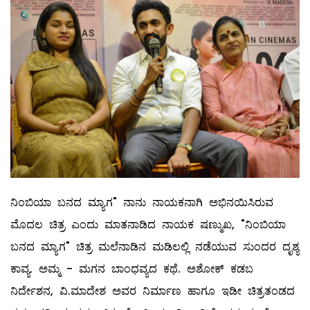
ನಿಂಬಿಯಾ ಬನದ‌ ಮ್ಯಾಗ" ನಾನು ನಾಯಕನಾಗಿ ಅಭಿನಯಿಸಿರುವ
ಮೊದಲ ಚಿತ್ರ ಎಂದು ಮಾತನಾಡಿದ ನಾಯಕ ಷಣ್ಮುಖ,‌ "ನಿಂಬಿಯಾ
ಬನದ ಮ್ಯಾಗ" ಚಿತ್ರ ಮಲೆನಾಡಿನ ಮಡಿಲಲ್ಲಿ ನಡೆಯುವ ಸುಂದರ ದೃಶ್ಯ
ಕಾವ್ಯ. ಅಮ್ಮ‌ - ಮಗನ ಬಾಂಧವ್ಯದ ಕಥೆ. ಅಶೋಕ್ ಕಡಬ
ನಿರ್ದೇಶನ, ವಿ.ಮಾದೇಶ ಅವರ ನಿರ್ಮಾಣ ಹಾಗೂ ಇಡೀ ಚಿತ್ರತಂಡದ