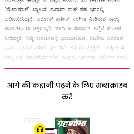
"ಮೇಘಮಾಲೆ" ಖ್ಯಾತಿಯ ಸುನಾದ್ ರಾಜ್ ಸಹ ಇದರಲ್ಲಿ
ಅಭಿನಯಿಸಿದ್ದಾರೆ. ಆರೋನ್ ಕಾರ್ತಿಕ್ ಸಂಗೀತ ನೀಡಿರುವ ನಾಲ್ಕು
ಹಾಡುಗಳು ಈ ಚಿತ್ರದಲ್ಲಿದೆ. ಪಳನಿ ಡಿ ಸೇನಾಪತಿ ಹಿನ್ನೆಲೆ ಸಂಗೀತ
ನೀಡಿದ್ದಾರೆ. ಸಿದ್ದು ಕಾಂಚನಹಳ್ಳಿ ಛಾಯಾಗ್ರಹಣ, ರವಿತೇಜ ಸಂಕಲನ
ಹಾಗೂ ಮದನ್ ಹರಿಣಿ ನೃತ್ಯ ನಿರ್ದೇಶನ ಈ ಚಿತ್ರಕ್ಕಿದೆ. ಏಪ್ರಿಲ್ 4
ನಮ್ಮ ಚಿತ್ರ ಬಿಡುಗಡೆಯಾಗಲಿದೆ ಎಂದರು ನಿರ್ದೇಶಕ ಅಶೋಕ್ ಕಡಬ.‌
आगे की कहानी पढ़ने के लिए सब्सक्राइब
करें