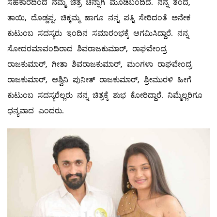
ಸಹಕಾರದಿಂದ ನಮ್ಮ ಚಿತ್ರ ಚೆನ್ನಾಗಿ ಮೂಡಿಬಂದಿದೆ. ನನ್ನ ತಂದೆ,
ತಾಯಿ, ದೊಡ್ಡಪ್ಪ,‌ ಚಿಕ್ಕಮ್ಮ‌ ಹಾಗೂ ನನ್ನ ಪತ್ನಿ ಸೇರಿದಂತೆ ಅನೇಕ
ಕುಟುಂಬ ಸದಸ್ಯರು ಇಂದಿನ ಸಮಾರಂಭಕ್ಕೆ ಆಗಮಿಸಿದ್ದಾರೆ. ನನ್ನ
ಸೋದರಮಾವಂದಿರಾದ ಶಿವರಾಜಕುಮಾರ್, ರಾಘವೇಂದ್ರ
ರಾಜಕುಮಾರ್,‌ ಗೀತಾ ಶಿವರಾಜಕುಮಾರ್,‌ ಮಂಗಳಾ ರಾಘವೇಂದ್ರ
ರಾಜಕುಮಾರ್, ಅಶ್ವಿನಿ ಪುನೀತ್ ರಾಜಕುಮಾರ್,‌ ಶ್ರೀಮುರಳಿ ಹೀಗೆ
ಕುಟುಂಬ ಸದಸ್ಯರೆಲ್ಲರು ನನ್ನ ಚಿತ್ರಕ್ಕೆ ಶುಭ ಕೋರಿದ್ದಾರೆ. ನಿಮ್ಮೆಲ್ಲರಿಗೂ
ಧನ್ಯವಾದ ಎಂದರು.