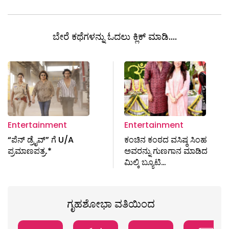
ಬೇರೆ ಕಥೆಗಳನ್ನು ಓದಲು ಕ್ಲಿಕ್ ಮಾಡಿ....
Entertainment
Entertainment
“ಪೆನ್ ಡ್ರೈವ್” ಗೆ U/A
ಕಂಚಿನ ಕಂಠದ ವಸಿಷ್ಠ ಸಿಂಹ
ಪ್ರಮಾಣಪತ್ರ.*
ಅವರನ್ನು ಗುಣಗಾನ ಮಾಡಿದ
ಮಿಲ್ಕಿ ಬ್ಯೂಟಿ…
ಗೃಹಶೋಭಾ ವತಿಯಿಂದ