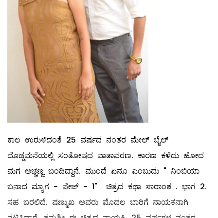
ಕಾಲ ಉರುಳಿದಂತೆ 25 ವರ್ಷದ ನಂತರ ಮೇಲ್ ಬೈಲ್
ದೊಡ್ಡಮನೆಯಲ್ಲಿ ಸಂತೋಷದ ವಾತಾವರಣ. ಕಾರಣ ಕಳೆದು ಹೋದ
ಮಗ ಅಚ್ಚಣ್ಣ ಬಂದಿದ್ದಾನೆ. ಮುಂದೆ ಏನೂ ಎಂಬುದು " ನಿಂಬಿಯಾ
ಬನಾದ ಮ್ಯಾಗ - ಪೇಜ್ - 1" ಚಿತ್ರದ ಕಥಾ ಸಾರಾಂಶ . ಭಾಗ 2.
ಸಹ ಬರಲಿದೆ. ಷಣ್ಮುಖ ಅವರು ಮೊದಲ ಬಾರಿಗೆ ನಾಯಕನಾಗಿ‌
ನಟಿಸಿದ್ದಾರೆ. ತನುಶ್ರೀ ಈ ಚಿತ್ರದ ನಾಯಕಿ. 25 ವರ್ಷಗಳ ನಂತರ