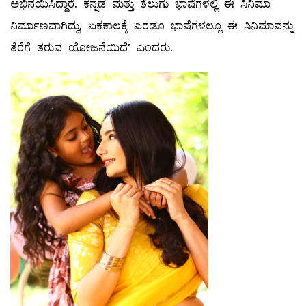
ಅಭಿನಯಿಸಿದ್ದಾರೆ. ಕನ್ನಡ ಮತ್ತು ತೆಲುಗು ಭಾಷೆಗಳಲ್ಲಿ ಈ ಸಿನಿಮಾ
ನಿರ್ಮಾಣವಾಗಿದ್ದು, ಏಕಕಾಲಕ್ಕೆ ಎರಡೂ ಭಾಷೆಗಳಲ್ಲೂ ಈ ಸಿನಿಮಾವನ್ನು
ತೆರೆಗೆ ತರುವ ಯೋಜನೆಯಿದೆ’ ಎಂದರು.