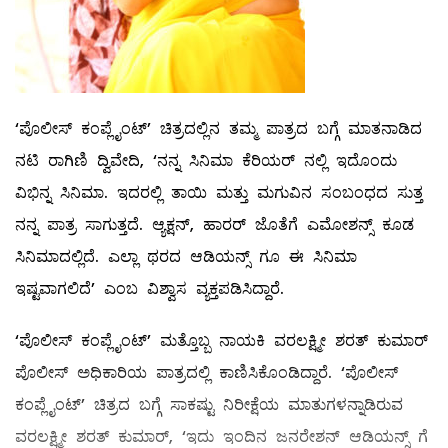
‘ಪೊಲೀಸ್ ಕಂಪ್ಲೈಂಟ್’ ಚಿತ್ರದಲ್ಲಿನ ತಮ್ಮ ಪಾತ್ರದ ಬಗ್ಗೆ ಮಾತನಾಡಿದ
ನಟಿ ರಾಗಿಣಿ ದ್ವಿವೇದಿ, ‘ನನ್ನ ಸಿನಿಮಾ ಕೆರಿಯರ್ ನಲ್ಲಿ ಇದೊಂದು
ವಿಭಿನ್ನ ಸಿನಿಮಾ. ಇದರಲ್ಲಿ ತಾಯಿ ಮತ್ತು ಮಗುವಿನ ಸಂಬಂಧದ ಸುತ್ತ
ನನ್ನ ಪಾತ್ರ ಸಾಗುತ್ತದೆ. ಆ್ಯಕ್ಷನ್, ಹಾರರ್ ಜೊತೆಗೆ ಎಮೋಶನ್ಸ್ ಕೂಡ
ಸಿನಿಮಾದಲ್ಲಿದೆ. ಎಲ್ಲಾ ಥರದ ಆಡಿಯನ್ಸ್ ಗೂ ಈ ಸಿನಿಮಾ
ಇಷ್ಟವಾಗಲಿದೆ’ ಎಂಬ ವಿಶ್ವಾಸ ವ್ಯಕ್ತಪಡಿಸಿದ್ದಾರೆ.
‘ಪೊಲೀಸ್ ಕಂಪ್ಲೈಂಟ್’ ಮತ್ತೊಬ್ಬ ನಾಯಕಿ ವರಲಕ್ಷ್ಮೀ ಶರತ್ ಕುಮಾರ್
ಪೊಲೀಸ್ ಅಧಿಕಾರಿಯ ಪಾತ್ರದಲ್ಲಿ ಕಾಣಿಸಿಕೊಂಡಿದ್ದಾರೆ. ‘ಪೊಲೀಸ್
ಕಂಪ್ಲೈಂಟ್’ ಚಿತ್ರದ ಬಗ್ಗೆ ಸಾಕಷ್ಟು ನಿರೀಕ್ಷೆಯ ಮಾತುಗಳನ್ನಾಡಿರುವ
ವರಲಕ್ಷ್ಮೀ ಶರತ್ ಕುಮಾರ್, ‘ಇದು ಇಂದಿನ ಜನರೇಶನ್ ಆಡಿಯನ್ಸ್ ಗೆ