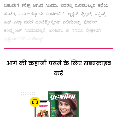
ಬಹುಬೇಗ ಕನೆಕ್ಟ್ ಆಗುವ ಸಿನಿಮಾ. ಇದರಲ್ಲಿ ಮನಮುಟ್ಟುವ ಕಥೆಯ
ಜೊತೆಗೆ, ಸಮಾಜಕ್ಕೊಂದು ಸಂದೇಶವಿದೆ. ಆ್ಯಕ್ಷನ್, ಥ್ರಿಲ್ಲರ್, ಸಸ್ಪೆನ್ಸ್
ಹೀಗೆ ಎಲ್ಲಾ ಥರದ ಎಂಟರ್ಟೈನ್ಮೆಂಟ್ ಎಲಿಮೆಂಟ್ಸ್ ‘ಪೊಲೀಸ್
ಕಂಪ್ಲೈಂಟ್’ ಸಿನಿಮಾದಲ್ಲಿದೆ. ಖಂಡಿತಾ, ಈ ಸಿನಿಮಾ ಪ್ರೇಕ್ಷಕರಿಗೆ
ಇಷ್ಟವಾಗಲಿದೆ’ ಎಂದಿದ್ದಾರೆ.
आगे की कहानी पढ़ने के लिए सब्सक्राइब
करें