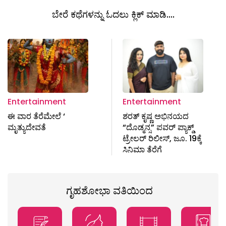
ಬೇರೆ ಕಥೆಗಳನ್ನು ಓದಲು ಕ್ಲಿಕ್ ಮಾಡಿ....
Entertainment
Entertainment
ಈ ವಾರ ತೆರೆಮೇಲೆ ‘
ಶರತ್ ಕೃಷ್ಣ ಅಭಿನಯದ
ಮೃತ್ಯುದೇವತೆ
“ದೊಡ್ಮನ್ಸ” ಪವರ್ ಪ್ಯಾಕ್ಡ್
ಟ್ರೇಲರ್ ರಿಲೀಸ್, ಜೂ. 19ಕ್ಕೆ
ಸಿನಿಮಾ ತೆರೆಗೆ
ಗೃಹಶೋಭಾ ವತಿಯಿಂದ