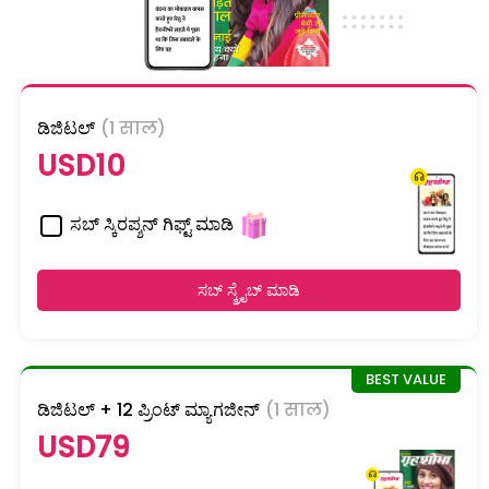
ಡಿಜಿಟಲ್
(1 साल)
USD10
ಸಬ್ ಸ್ಕಿರಪ್ಶನ್ ಗಿಫ್ಟ್ ಮಾಡಿ
ಸಬ್ ಸ್ಕ್ರೈಬ್ ಮಾಡಿ
ಡಿಜಿಟಲ್ + 12 ಪ್ರಿಂಟ್ ಮ್ಯಾಗಜೀನ್
(1 साल)
USD79